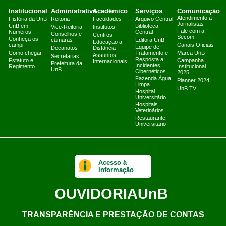
Institucional
Administrativo
Acadêmico
Serviços
Comunicação
Atendimento a
História da UnB
Reitoria
Faculdades
Arquivo Central
Jornalistas
UnB em
Biblioteca
Vice-Reitoria
Institutos
Fale com a
Números
Central
Conselhos e
Centros
Secom
Conheça os
câmaras
Editora UnB
Educação a
campi
Canais Oficiais
Equipe de
Decanatos
Distância
Como chegar
Tratamento e
Marca UnB
Assuntos
Secretarias
Resposta a
Estatuto e
Campanha
Internacionais
Prefeitura da
Incidentes
Regimento
Institucional
UnB
Cibernéticos
2025
Fazenda Água
Planner 2024
Limpa
UnB TV
Hospital
Universitário
Hospitais
Veterinários
Restaurante
Universitário
Acesso à
Informação
OUVIDORIA
UnB
TRANSPARÊNCIA E PRESTAÇÃO DE CONTAS