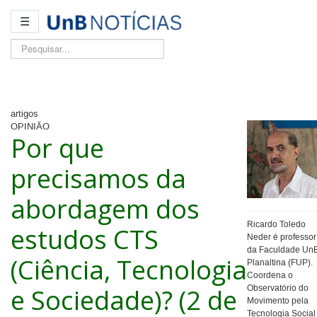
☰
Pesquisar...
artigos
OPINIÃO
Por que
precisamos da
abordagem dos
Ricardo Toledo
estudos CTS
Neder é professor
da Faculdade Un
(Ciência, Tecnologia
Planaltina (FUP).
Coordena o
e Sociedade)? (2 de
Observatório do
Movimento pela
Tecnologia Social