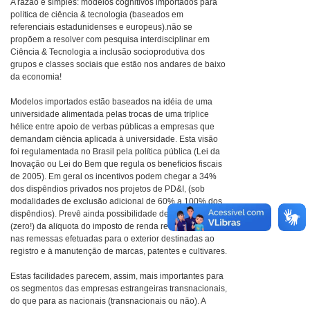
A razão é simples: modelos cognitivos importados para
política de ciência & tecnologia (baseados em
referenciais estadunidenses e europeus).não se
propõem a resolver com pesquisa interdisciplinar em
Ciência & Tecnologia a inclusão socioprodutiva dos
grupos e classes sociais que estão nos andares de baixo
da economia!
Modelos importados estão baseados na idéia de uma
universidade alimentada pelas trocas de uma tríplice
hélice entre apoio de verbas públicas a empresas que
demandam ciência aplicada à universidade. Esta visão
foi regulamentada no Brasil pela política pública (Lei da
Inovação ou Lei do Bem que regula os benefícios fiscais
de 2005). Em geral os incentivos podem chegar a 34%
dos dispêndios privados nos projetos de PD&I, (sob
modalidades de exclusão adicional de 60% a 100% dos
dispêndios). Prevê ainda possibilidade de redução a 0
(zero!) da alíquota do imposto de renda retido na fonte
nas remessas efetuadas para o exterior destinadas ao
registro e à manutenção de marcas, patentes e cultivares.
Estas facilidades parecem, assim, mais importantes para
os segmentos das empresas estrangeiras transnacionais,
do que para as nacionais (transnacionais ou não). A