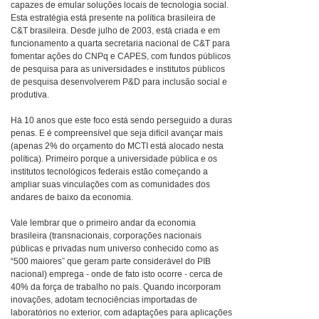
capazes de emular soluções locais de tecnologia social.
Esta estratégia está presente na política brasileira de
C&T brasileira. Desde julho de 2003, está criada e em
funcionamento a quarta secretaria nacional de C&T para
fomentar ações do CNPq e CAPES, com fundos públicos
de pesquisa para as universidades e institutos públicos
de pesquisa desenvolverem P&D para inclusão social e
produtiva.
Há 10 anos que este foco está sendo perseguido a duras
penas. E é compreensível que seja difícil avançar mais
(apenas 2% do orçamento do MCTI está alocado nesta
política). Primeiro porque a universidade pública e os
institutos tecnológicos federais estão começando a
ampliar suas vinculações com as comunidades dos
andares de baixo da economia.
Vale lembrar que o primeiro andar da economia
brasileira (transnacionais, corporações nacionais
públicas e privadas num universo conhecido como as
“500 maiores” que geram parte considerável do PIB
nacional) emprega - onde de fato isto ocorre - cerca de
40% da força de trabalho no país. Quando incorporam
inovações, adotam tecnociências importadas de
laboratórios no exterior, com adaptações para aplicações