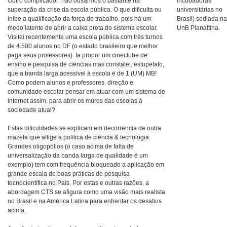
Outro complicador: não ousarmos o bastante na
incubadoras
superação da crise da escola pública. O que dificulta ou
universitárias no
inibe a qualificação da força de trabalho, pois há um
Brasil) sediada n
medo latente de abrir a caixa preta do sistema escolar.
UnB Planaltina.
Visitei recentemente uma escola pública com três turnos
de 4.500 alunos no DF (o estado brasileiro que melhor
paga seus professores). Ia propor um cineclube de
ensino e pesquisa de ciências mas constatei, estupefato,
que a banda larga acessível à escola é de 1 (UM) MB!
Como podem alunos e professores, direção e
comunidade escolar pensar em atuar com um sistema de
internet assim, para abrir os muros das escolas à
sociedade atual?
Estas dificuldades se explicam em decorrência de outra
mazela que aflige a política de ciência & tecnologia.
Grandes oligopólios (o caso acima de falta de
universalização da banda larga de qualidade é um
exemplo) tem com frequência bloqueado a aplicação em
grande escala de boas práticas de pesquisa
tecnocientífica no País. Por estas e outras razões, a
abordagem CTS se afigura como uma visão mais realista
no Brasil e na América Latina para enfrentar os desafios
acima.