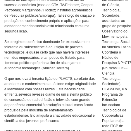
sucesso econômico (caso do CTA-ITA/Embraer; Cenpes-
de Ciência,
Petrobrás; Marguinhos / Fiocruz; Institutos agronômicos
Tecnologia,
de Pesquisa públicos/Embrapa). Tal esforço de criação e
Sociedade,
produção de conhecimento próprio e aplicações para
associados ao
atender demandas sociais está relacionado com uma
grupo de pesquis
segunda lição.
Observatório do
Movimento pela
Se o regime econômico dominante for excessivamente
Tecnologia Social
tolerante ou subserviente à aquisição de pacotes
na América Latina
tecnológicos, é quase certo que não haverá interesse
Coordena o
nem dos empresários, e tampouco do Estado para
Núcleo de
fomentar políticas próprias a fim de alcançarmos
Pesquisa NP+CT
autonomia tecnológica (Amilcar Herrera).
(Políticas CTS –
Ciência,
O que nos leva à terceira lição do PLACTS, corolário das
Tecnologia,
anteriores: o conhecimento autóctone exige originalidade
Sociedade)
e identidade com nossas raízes. Esta necessidade
CEAM/UnB, e o
enfrenta severos reveses diante de um sistema público
Programa de
de concessão de radiodifusão e televisão com grande
Extensão
dependência comercial à produção cultural massificada
Incubadora
produzida pela indústria de entretenimento
Tecnológica de
estadunidense. Isto aniquila a criatividade educacional e
Cooperativas
científica dos jovens e professores.
Populares (da
rede ITCP de