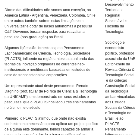
Desenvolvimento
Diante das dificuldades não somos uma exceção; na
Territorial e
América Latina - Argentina, Venezuela, Colômbia, Chile
Regional
entre outros também sofrem estas limitações em
Sustentável e
universalizar e dotar de bases autônomas a pesquisa
Filosofia da
C&T. Devemos buscar respostas para reavaliar a
Tecnologia.
pesquisa (pós-graduação) no Brasil.
Sociólogo e
Algumas lições são fornecidas pelo Pensamento
economista
Latinoamericano de Ciência, Tecnologia, Sociedade
político, professor
(PLACTS), influente na região antes da atual onda das
associado da UnB
teorias da inovação originadas de correntes neo-
Editor-chefe da
institucionais e neoliberais baseadas em estudos de
Revista Ciência &
caso de transnacionais e corporações.
Tecnologia Social
e da coleção
Um representante atual deste pensamento, Renato
Construção Socia
Dagnino (prof. titular de Política de Ciência & Tecnologia
da Tecnologia
da UNICAMP) tem demonstrado em seus estudos e
ambas vinculada
pesquisas, que o PLACTS nos legou três ensinamentos
aos Estudos
no último meio século.
Sociais da Ciênci
e Tecnologia no
Primeiro, o PLACTS afirmou que onde não existia
Brasil, e ao
conhecimento necessário para aplicar um projeto político
PLACTS –
de alguma elite dominante, fomos capazes de armar a
Pensamento
cadeia de inovação desde a base científica até ao
latinoamericano