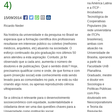
4)
na América Latina
e a ITCP -
Incubadora
Tecnológica de
15/09/2014
Cooperativas
Ricardo Neder
Populares (da
rede universitária
Na história da universidade e da pesquisa no Brasil se
de ITCPs
esperava que a formação científica dos profissionais
brasileiras),
resultasse em interesse público ou coletivo (melhores
ambas com
médicos, arquitetos, etc) atuando na sociedade. O
atuacão na
esforço continuado da pós-graduação nos últimos 50
Universidade de
anos atendeu a esta aspiração. Contudo, já foi
Brasilia, operand
observado que a cada ano, aumenta o número de
a partir da
doutores e de publicações. Qual o sentido disto? Hoje,
Faculdade UnB
precisamos qualificar como e onde, de que forma e com
Planaltina.
quem (inserção social) este conhecimento está sendo
Graduado, mestre
levado para as comunidades no país, e se está ou não
e doutor em
criando algo novo, ou apenas reproduzindo ciência
Sociologia e
ultrapassada.
Políticas Públicas
com Pós-
Se a ciência é relevante para o desenvolvimento
doutorado em
socioeconômico com equidade, sustentabilidade e
Neocorporativism
cidadania deve ser uma das questões chaves para a
e Teoria da
Universidade como instituição social.
Regulação,