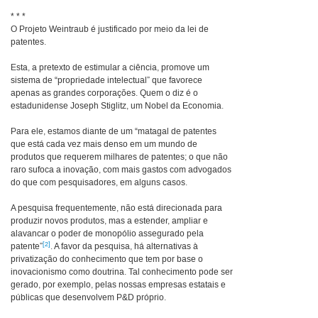
* * *
O Projeto Weintraub é justificado por meio da lei de
patentes.
Esta, a pretexto de estimular a ciência, promove um
sistema de “propriedade intelectual” que favorece
apenas as grandes corporações. Quem o diz é o
estadunidense Joseph Stiglitz, um Nobel da Economia.
Para ele, estamos diante de um “matagal de patentes
que está cada vez mais denso em um mundo de
produtos que requerem milhares de patentes; o que não
raro sufoca a inovação, com mais gastos com advogados
do que com pesquisadores, em alguns casos.
A pesquisa frequentemente, não está direcionada para
produzir novos produtos, mas a estender, ampliar e
alavancar o poder de monopólio assegurado pela
[2]
patente”
. A favor da pesquisa, há alternativas à
privatização do conhecimento que tem por base o
inovacionismo como doutrina. Tal conhecimento pode ser
gerado, por exemplo, pelas nossas empresas estatais e
públicas que desenvolvem P&D próprio.