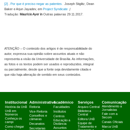
[2]
.
Por que é preciso negar as patentes.
Joseph Stiglitz, Dean
Baker e Arjun Jayadev, em
Project Syndicate
|
Tradução:
Maurício Ayer in
Outras palavras 29.11.2017.
ATENÇÃO – O conteúdo dos artigos é de responsabilidade do
autor, expressa sua opinião sobre assuntos atuais e não
representa a visão da Universidade de Brasília. As informações,
as fotos e os textos podem ser usados e reproduzidos, integral
ou parcialmente, desde que a fonte seja devidamente citada e
que não haja alteração de sentido em seus conteúdos.
Institucional
Administrativo
Acadêmico
Serviços
Comunicação
Atendimento a
História da UnB
Reitoria
Faculdades
Arquivo Central
Jornalistas
UnB em
Biblioteca
Vice-Reitoria
Institutos
Fale com a
Números
Central
Conselhos e
Centros
Secom
Conheça os
câmaras
Editora UnB
Educação a
campi
Canais Oficiais
Equipe de
Decanatos
Distância
Como chegar
Tratamento e
Marca UnB
Assuntos
Secretarias