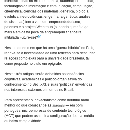
interdisciplinas na microeletrônica, automação industrial,
tecnologias de informação e comunicação, computação,
cibernética, ciências dos materiais, genética, biologia
evolutiva; neurociências, engenharia genética, análise
de sistemas) tem a ver com empreendedorismo,
patentes e o projeto Weintraub (supondo que há algo
mais além desta peça da engrenagem financeira
[1]
intitulada Future-se)?
Neste momento em que há uma “guerra híbrida” no País,
renova-se a necessidade de uma reflexão para desnudar
relações complexas para a universidade brasileira, tal
como proposto no título em epígrafe.
Nestes três artigos, serão debatidas as tendências
cognitivas, acadêmicas e político-organizativa do
conhecimento no Séc. XXI, e suas “políticas” envolvidas
nos interesses externos e internos no Brasil.
Para apresentar o inovacionismo como doutrina nada
melhor do que começar pelas
startups
— em bom
português, microempresas de conteúdo tecnológico
(MCT) que podem assumir a configuração de alta, média
ou baixa complexidade.