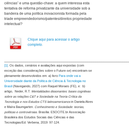
ciências” e uma questão-chave: a quem interessa esta
tentativa de reforma privatizante da universidade sob a
bandeira de uma política inovacionista formada pela
tríade empreendedorismo/patentes/direitos propriedade
intelectual?
Clique aqui para acessar o artigo
completo.
_____________________________________________________________
[1]
. Os dados, cenários e avaliações aqui expostas (com
exceção das considerações sobre o Future-se) encontram-se
plenamente desenvolvidos em: a) livro
Para onde vai a
Universidade diante da Política de Ciência & Tecnologia no
Brasil
(Navegando, 2027) com Raquel Moraes (FE), e: b)
artigo, Neder, R.T.
Mentalidades dissonantes: bases cognitivas
sobre as relações C&T e Sociedade na Teoria Crítica da
Tecnologia e nos Estudos CTS latinoamericanos
in Daniela Alves
e Maíra Baumgarten.
Conhecimento e Sociedade: teorias,
políticas e controvérsias
. Brasília: ESOCITE.br Associação
Brasileira dos Estudos Sociais das Ciências e das
Tecnologias/Ed. Verbena, 2019: 97-124.