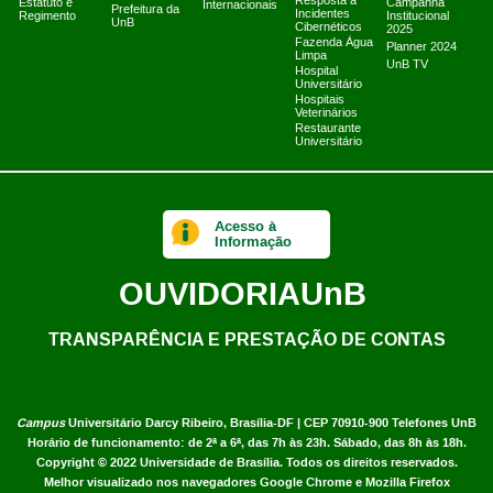
Resposta a
Estatuto e
Campanha
Internacionais
Prefeitura da
Incidentes
Regimento
Institucional
UnB
Cibernéticos
2025
Fazenda Água
Planner 2024
Limpa
UnB TV
Hospital
Universitário
Hospitais
Veterinários
Restaurante
Universitário
Acesso à
Informação
OUVIDORIA
UnB
TRANSPARÊNCIA E PRESTAÇÃO DE CONTAS
Campus
Universitário Darcy Ribeiro,
Brasília-DF | CEP 70910-900
Telefones UnB
Horário de funcionamento: de 2ª a 6ª, das 7h às 23h. Sábado, das 8h às 18h.
Copyright © 2022
Universidade de Brasília
.
Todos os direitos reservados.
Melhor visualizado nos navegadores Google Chrome e Mozilla Firefox