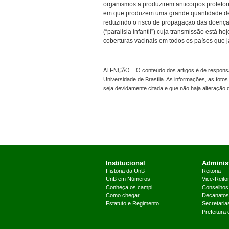
organismos a produzirem anticorpos proteto
em que produzem uma grande quantidade de p
reduzindo o risco de propagação das doenças
(“paralisia infantil”) cuja transmissão está h
coberturas vacinais em todos os países que já
ATENÇÃO – O conteúdo dos artigos é de responsabi
Universidade de Brasília. As informações, as foto
seja devidamente citada e que não haja alteração
Institucional
Administ
História da UnB
Reitoria
UnB em Números
Vice-Reitor
Conheça os campi
Conselhos
Como chegar
Decanatos
Estatuto e Regimento
Secretaria
Prefeitura