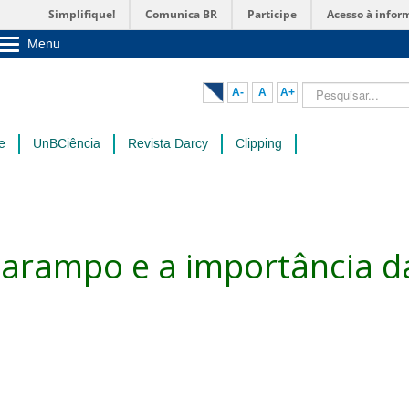
Simplifique!
Comunica BR
Participe
Acesso à infor
Menu
Sobre a UnB
Unidades acadêmicas
Pesquisar...
A-
A
A+
Estude na UnB
Graduação
Pós-Graduação
e
UnBCiência
Revista Darcy
Clipping
Administração
Servidor
sarampo e a importância d