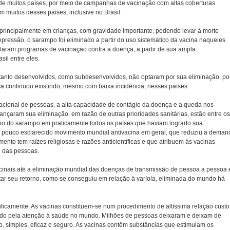
 de muitos países, por meio de campanhas de vacinação com altas coberturas
m muitos desses países, inclusive no Brasil.
rincipalmente em crianças, com gravidade importante, podendo levar à morte
ressão, o sarampo foi eliminado a partir do uso sistemático da vacina naqueles
taram programas de vacinação contra a doença, a partir de sua ampla
sil entre eles.
, tanto desenvolvidos, como subdesenvolvidos, não optaram por sua eliminação, po
ça continuou existindo, mesmo com baixa incidência, nesses países.
rnacional de pessoas, a alta capacidade de contágio da doença e a queda nos
ançaram sua eliminação, em razão de outras prioridades sanitárias, estão entre os
orno do sarampo em praticamente todos os países que haviam logrado sua
 e pouco esclarecido movimento mundial antivacina em geral, que reduziu a deman
to tem raízes religiosas e razões anticientíficas e que atribuem às vacinas
e das pessoas.
acinais até a eliminação mundial das doenças de transmissão de pessoa a pessoa 
itar seu retorno, como se conseguiu em relação à varíola, eliminada do mundo há
ificamente. As vacinas constituem-se num procedimento de altíssima relação custo
icado pela atenção à saúde no mundo. Milhões de pessoas deixaram e deixam de
, simples, eficaz e seguro. As vacinas contêm substâncias que estimulam os