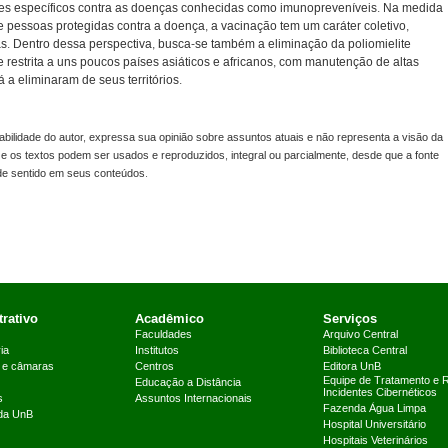
res específicos contra as doenças conhecidas como imunopreveníveis. Na medida
essoas protegidas contra a doença, a vacinação tem um caráter coletivo,
. Dentro dessa perspectiva, busca-se também a eliminação da poliomielite
oje restrita a uns poucos países asiáticos e africanos, com manutenção de altas
 a eliminaram de seus territórios.
lidade do autor, expressa sua opinião sobre assuntos atuais e não representa a visão da
s e os textos podem ser usados e reproduzidos, integral ou parcialmente, desde que a fonte
 de sentido em seus conteúdos.
rativo
Acadêmico
Serviços
Faculdades
Arquivo Central
ia
Institutos
Biblioteca Central
 e câmaras
Centros
Editora UnB
Equipe de Tratamento e 
Educação a Distância
Incidentes Cibernéticos
s
Assuntos Internacionais
Fazenda Água Limpa
 da UnB
Hospital Universitário
Hospitais Veterinários