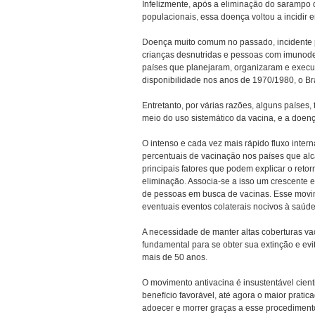
Infelizmente, após a eliminação do sarampo
populacionais, essa doença voltou a incidir e
Doença muito comum no passado, incidente p
crianças desnutridas e pessoas com imunodep
países que planejaram, organizaram e execu
disponibilidade nos anos de 1970/1980, o Bra
Entretanto, por várias razões, alguns países
meio do uso sistemático da vacina, e a doen
O intenso e cada vez mais rápido fluxo inte
percentuais de vacinação nos países que alc
principais fatores que podem explicar o ret
eliminação. Associa-se a isso um crescente
de pessoas em busca de vacinas. Esse movimen
eventuais eventos colaterais nocivos à saúd
A necessidade de manter altas coberturas v
fundamental para se obter sua extinção e ev
mais de 50 anos.
O movimento antivacina é insustentável cient
benefício favorável, até agora o maior prat
adoecer e morrer graças a esse procedimento