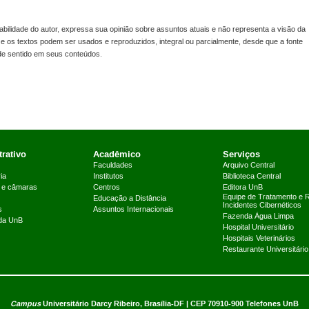
lidade do autor, expressa sua opinião sobre assuntos atuais e não representa a visão da
s e os textos podem ser usados e reproduzidos, integral ou parcialmente, desde que a fonte
 de sentido em seus conteúdos.
rativo
Acadêmico
Serviços
Faculdades
Arquivo Central
ia
Institutos
Biblioteca Central
 e câmaras
Centros
Editora UnB
Equipe de Tratamento e 
Educação a Distância
Incidentes Cibernéticos
s
Assuntos Internacionais
Fazenda Água Limpa
 da UnB
Hospital Universitário
Hospitais Veterinários
Restaurante Universitário
Campus
Universitário Darcy Ribeiro,
Brasília-DF | CEP 70910-900
Telefones UnB