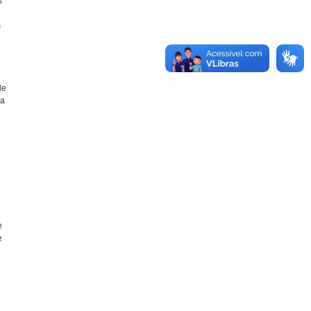
s
s
de
ra
e
e