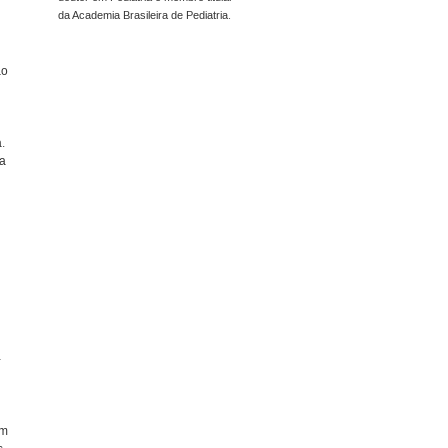
da Academia Brasileira de Pediatria.
ão
.
ra
-
um