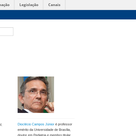
mação
Legislação
Canais
Dioclécio Campos Júnior
é professor
l.
emérito da Universidade de Brasília,
doutor em Pediatria e membro titular