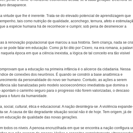
turo desaparece.
 virtude que lhe é inerente. Trata-se do elevado potencial de aprendizagem que
mpenho, tais como nutrição de qualidade, aconchego, ternura, afeto e estimulaç
za que a espécie humana há de reconhecer e cumprir, sob pena de desmerecer a
s à renovação populacional que marcou a sua história. Sem criança, nada se cria
se pode falar em educação. Como já foi dito por Cícero, na era romana, a palav
naquela época em que a ciência inexistia, a lógica de tal conceito era tão visível
 comprovam que a educação na primeira infância é o alicerce da cidadania. Nessa
índice de conexões dos neurônios. É quando se constrói a base anatômica e
urecimento da personalidade do novo ser humano. Contudo, as ações a serem
infância são banalizadas pelo modelo socioeconômico imediatista que domina o
ue apontam o caminho seguro para o progresso não forem valorizadas, o descaso
l para o futuro da humanidade.
, social, cultural, ética e educacional. A nação desintegra-se. A violência expande
a-se. A causa de tão degradante situação social não é de hoje. Tem origem, já de
o em educação de qualidade das novas gerações.
em todos os níveis. A penosa encruzilhada em que se encontra a nação configura 