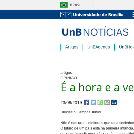
BRASIL
Artigos
UnBAgenda
UnBHoj
artigos
OPINIÃO
É a hora e a v
23/08/2019
Dioclécio Campos Júnior
Não é nas urnas eleitorais que uma sociedade
O futuro de um país está na primeira infânci
deixa de investir nessa faixa etária insubsti