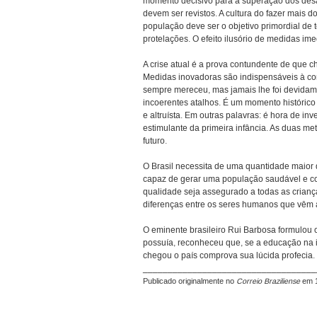
momento decisivo para a superação dos desa
devem ser revistos. A cultura do fazer mais d
população deve ser o objetivo primordial d
protelações. O efeito ilusório de medidas imed
A crise atual é a prova contundente de que 
Medidas inovadoras são indispensáveis à co
sempre mereceu, mas jamais lhe foi devidamen
incoerentes atalhos. É um momento histórico p
e altruísta. Em outras palavras: é hora de in
estimulante da primeira infância. As duas
futuro.
O Brasil necessita de uma quantidade maior 
capaz de gerar uma população saudável e cons
qualidade seja assegurado a todas as criança
diferenças entre os seres humanos que vêm
O eminente brasileiro Rui Barbosa formulou o 
possuía, reconheceu que, se a educação na in
chegou o país comprova sua lúcida profecia. E
___________________________________
Publicado originalmente no
Correio Braziliense
em 