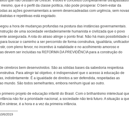
fios que não cessam de crescer. Visões e conceitos completamente ultrapassado
o mesmo, que é o perfil da classe política, não pode prosperar. O bem-estar da
e todas as ações governamentais a serem desencadeadas com urgência, sem nova
iatistas e repetitivas está esgotado.
chegou a hora de mudanças profundas na postura das instâncias governamentais.
nstrução de uma sociedade verdadeiramente humanista e civilizada que o povo
te assegurada. A rota do atraso atinge o ponto final. Não há mais possibilidade 
ara buscar o caminho a ser percorrido de forma construtiva, igualitária, unificado
vestir, com pleno fervor, no incentivo à natalidade e no acolhimento amoroso e
 metas devem ser incluídas na REFORMA DA PREVIDÊNCIA para a construção do
de cérebros bem desenvolvidos. São as sólidas bases da sabedoria respeitosa
trutiva. Para atingir tal objetivo, é indispensável que o acesso à educação de
s, indistintamente. É a igualdade de direitos a ser defendida, respeitadas as
 ao mundo. São todos semelhantes, embora nenhum igual ao outro.
primeiro projeto de educação infantil do Brasil. Com o brilhantismo intelectual qu
fância não for a prioridade nacional, a sociedade não terá futuro. A situação a qu
m síntese, é a hora e a vez da primeira infância.
_________
10/6/2019