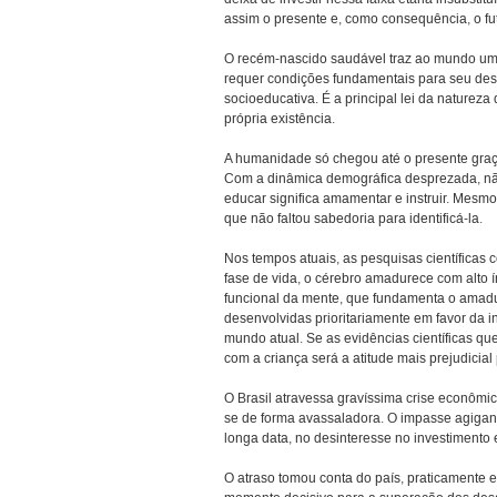
assim o presente e, como consequência, o fu
O recém-nascido saudável traz ao mundo uma
requer condições fundamentais para seu dese
socioeducativa. É a principal lei da nature
própria existência.
A humanidade só chegou até o presente graça
Com a dinâmica demográfica desprezada, não 
educar significa amamentar e instruir. Mesmo 
que não faltou sabedoria para identificá-la.
Nos tempos atuais, as pesquisas científicas
fase de vida, o cérebro amadurece com alto 
funcional da mente, que fundamenta o amad
desenvolvidas prioritariamente em favor da 
mundo atual. Se as evidências científicas q
com a criança será a atitude mais prejudicia
O Brasil atravessa gravíssima crise econômica
se de forma avassaladora. O impasse agigant
longa data, no desinteresse no investiment
O atraso tomou conta do país, praticamente 