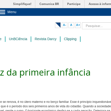
Simplifique!
Comunica BR
Participe
Acesso à infor
Menu
Sobre a UnB
Unidades acadêmicas
Pesquisar...
A-
A
A+
Estude na UnB
Graduação
Pós-Graduação
e
UnBCiência
Revista Darcy
Clipping
Administração
Servidor
ez da primeira infância
 se renova, é no útero materno e no berço familiar. Esse é princípio inquestionáve
a, que é o período dos seis primeiros anos de vida do cidadão. Quando a sociedade
tuível, perde o rumo. O horizonte econômico desfaz-se a cada geração. Deteriora-se