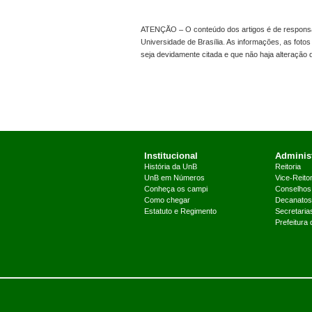
ATENÇÃO – O conteúdo dos artigos é de responsabi
Universidade de Brasília. As informações, as foto
seja devidamente citada e que não haja alteração
Institucional
Administ
História da UnB
Reitoria
UnB em Números
Vice-Reitor
Conheça os campi
Conselhos
Como chegar
Decanatos
Estatuto e Regimento
Secretaria
Prefeitura