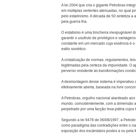
A lei 2004 que cria o gigante Petrobras inte
em múltiplas vertentes atenuadas, no qual pr
pelo estalinismo. A década de 50 sintetiza a 
pela guerra fria.
O estatismo é uma trincheira inexpugnável d
garantir o usufruto de privilégios e vantagen
constante em um mercado cuja essência é o c
estilo soviético.
A cristalização de normas, regulamentos, lei
legitimadas pela certeza da impunidade. O 
perverso resistente às transformações condic
A desmontagem desse sistema é imperativo 
efetivamente aberta, baseada na livre conco
A Petrobras, orgulho nacional alardeado aos
mundo, coincidentemente, com a dimensão a
perpetrado por uma facção lesa-pátria cujos t
Segundo a lei 9478 de 06/08/1997, a Petrobr
como paradigma das contradições entre o na
exposição dos escândalos postos a nu pela fo