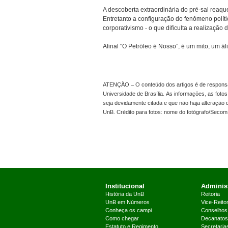
A descoberta extraordinária do pré-sal reaqu
Entretanto a configuração do fenômeno políti
corporativismo - o que dificulta a realização 
Afinal "O Petróleo é Nosso”, é um mito, um ál
ATENÇÃO – O conteúdo dos artigos é de responsabi
Universidade de Brasília. As informações, as foto
seja devidamente citada e que não haja alteraçã
UnB. Crédito para fotos: nome do fotógrafo/Seco
Institucional
Administ
História da UnB
Reitoria
UnB em Números
Vice-Reitor
Conheça os campi
Conselhos
Como chegar
Decanatos
Estatuto e Regimento
Secretaria