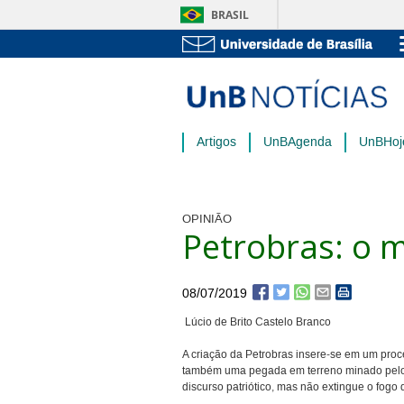
BRASIL
Artigos
UnBAgenda
UnBHoj
OPINIÃO
Petrobras: o m
08/07/2019
Lúcio de Brito Castelo Branco
A criação da Petrobras insere-se em um proc
também uma pegada em terreno minado pelo p
discurso patriótico, mas não extingue o fogo