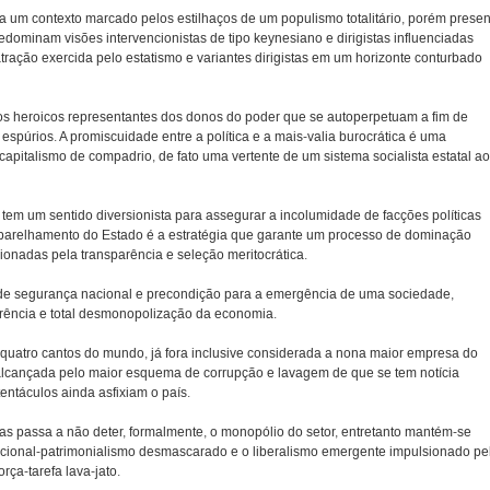
gra um contexto marcado pelos estilhaços de um populismo totalitário, porém presen
edominam visões intervencionistas de tipo keynesiano e dirigistas influenciadas
atração exercida pelo estatismo e variantes dirigistas em um horizonte conturbado
os heroicos representantes dos donos do poder que se autoperpetuam a fim de
s espúrios. A promiscuidade entre a política e a mais-valia burocrática é uma
apitalismo de compadrio, de fato uma vertente de um sistema socialista estatal ao
s tem um sentido diversionista para assegurar a incolumidade de facções políticas
aparelhamento do Estado é a estratégia que garante um processo de dominação
ionadas pela transparência e seleção meritocrática.
de segurança nacional e precondição para a emergência de uma sociedade,
rrência e total desmonopolização da economia.
 quatro cantos do mundo, já fora inclusive considerada a nona maior empresa do
lcançada pelo maior esquema de corrupção e lavagem de que se tem notícia
entáculos ainda asfixiam o país.
as passa a não deter, formalmente, o monopólio do setor, entretanto mantém-se
cional-patrimonialismo desmascarado e o liberalismo emergente impulsionado pe
rça-tarefa lava-jato.