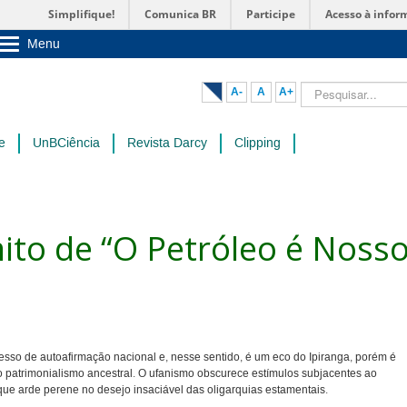
Simplifique!
Comunica BR
Participe
Acesso à infor
Menu
Sobre a UnB
Unidades acadêmicas
Pesquisar...
A-
A
A+
Estude na UnB
Graduação
Pós-Graduação
e
UnBCiência
Revista Darcy
Clipping
Administração
Servidor
ito de “O Petróleo é Nosso
esso de autoafirmação nacional e, nesse sentido, é um eco do Ipiranga, porém é
atrimonialismo ancestral. O ufanismo obscurece estímulos subjacentes ao
 que arde perene no desejo insaciável das oligarquias estamentais.