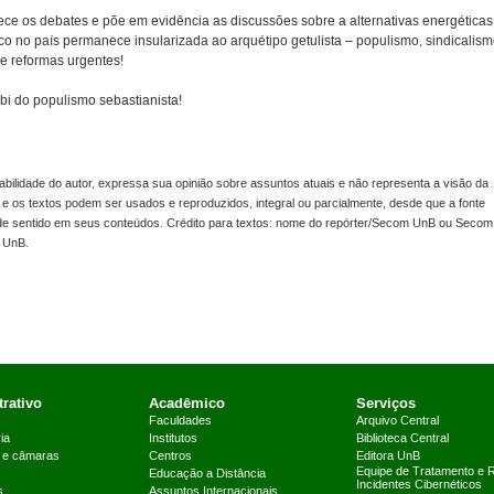
ece os debates e põe em evidência as discussões sobre a alternativas energéticas
co no país permanece insularizada ao arquétipo getulista – populismo, sindicalism
de reformas urgentes!
ibi do populismo sebastianista!
lidade do autor, expressa sua opinião sobre assuntos atuais e não representa a visão da
s e os textos podem ser usados e reproduzidos, integral ou parcialmente, desde que a fonte
o de sentido em seus conteúdos. Crédito para textos: nome do repórter/Secom UnB ou Secom
m UnB.
rativo
Acadêmico
Serviços
Faculdades
Arquivo Central
ia
Institutos
Biblioteca Central
 e câmaras
Centros
Editora UnB
Equipe de Tratamento e 
Educação a Distância
Incidentes Cibernéticos
s
Assuntos Internacionais