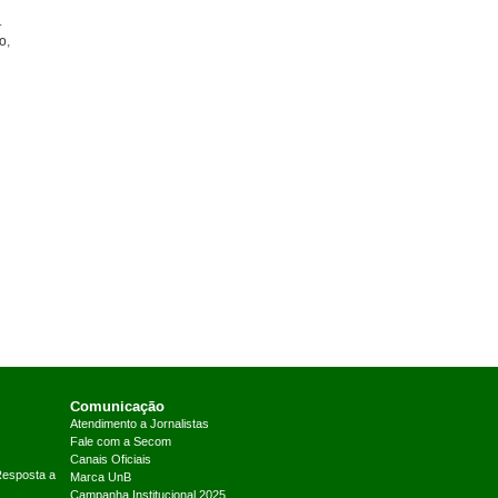
.
o,
Comunicação
Atendimento a Jornalistas
Fale com a Secom
Canais Oficiais
Resposta a
Marca UnB
Campanha Institucional 2025