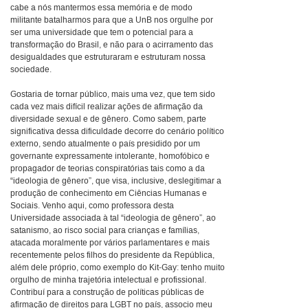
cabe a nós mantermos essa memória e de modo
militante batalharmos para que a UnB nos orgulhe por
ser uma universidade que tem o potencial para a
transformação do Brasil, e não para o acirramento das
desigualdades que estruturaram e estruturam nossa
sociedade.
Gostaria de tornar público, mais uma vez, que tem sido
cada vez mais difícil realizar ações de afirmação da
diversidade sexual e de gênero. Como sabem, parte
significativa dessa dificuldade decorre do cenário político
externo, sendo atualmente o país presidido por um
governante expressamente intolerante, homofóbico e
propagador de teorias conspiratórias tais como a da
“ideologia de gênero”, que visa, inclusive, deslegitimar a
produção de conhecimento em Ciências Humanas e
Sociais. Venho aqui, como professora desta
Universidade associada à tal “ideologia de gênero”, ao
satanismo, ao risco social para crianças e famílias,
atacada moralmente por vários parlamentares e mais
recentemente pelos filhos do presidente da República,
além dele próprio, como exemplo do Kit-Gay: tenho muito
orgulho de minha trajetória intelectual e profissional.
Contribuí para a construção de políticas públicas de
afirmação de direitos para LGBT no país, associo meu