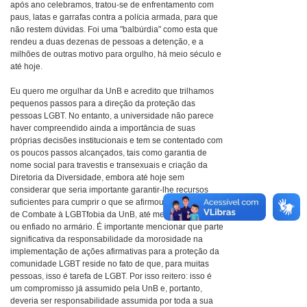
após ano celebramos, tratou-se de enfrentamento com
paus, latas e garrafas contra a polícia armada, para que
não restem dúvidas. Foi uma "balbúrdia" como esta que
rendeu a duas dezenas de pessoas a detenção, e a
milhões de outras motivo para orgulho, há meio século e
até hoje.
Eu quero me orgulhar da UnB e acredito que trilhamos
pequenos passos para a direção da proteção das
pessoas LGBT. No entanto, a universidade não parece
haver compreendido ainda a importância de suas
próprias decisões institucionais e tem se contentado com
os poucos passos alcançados, tais como garantia de
nome social para travestis e transexuais e criação da
Diretoria da Diversidade, embora até hoje sem
considerar que seria importante garantir-lhe recursos
suficientes para cumprir o que se afirmou no Programa
de Combate à LGBTfobia da UnB, até mesmo esquecido
ou enfiado no armário. É importante mencionar que parte
significativa da responsabilidade da morosidade na
implementação de ações afirmativas para a proteção da
comunidade LGBT reside no fato de que, para muitas
pessoas, isso é tarefa de LGBT. Por isso reitero: isso é
um compromisso já assumido pela UnB e, portanto,
deveria ser responsabilidade assumida por toda a sua