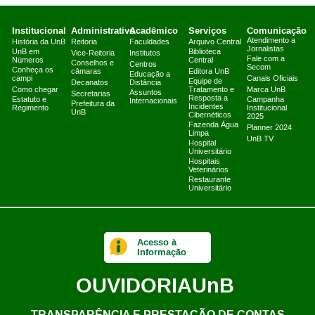
Institucional
Administrativo
Acadêmico
Serviços
Comunicação
Atendimento a
História da UnB
Reitoria
Faculdades
Arquivo Central
Jornalistas
UnB em
Biblioteca
Vice-Reitoria
Institutos
Fale com a
Números
Central
Conselhos e
Centros
Secom
Conheça os
câmaras
Editora UnB
Educação a
campi
Canais Oficiais
Equipe de
Decanatos
Distância
Como chegar
Tratamento e
Marca UnB
Assuntos
Secretarias
Resposta a
Estatuto e
Campanha
Internacionais
Prefeitura da
Incidentes
Regimento
Institucional
UnB
Cibernéticos
2025
Fazenda Água
Planner 2024
Limpa
UnB TV
Hospital
Universitário
Hospitais
Veterinários
Restaurante
Universitário
Acesso à
Informação
OUVIDORIA
UnB
TRANSPARÊNCIA E PRESTAÇÃO DE CONTAS