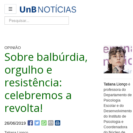
☰
Pesquisar...
OPINIÃO
Sobre balbúrdia,
orgulho e
resistência:
Tatiana Lionço
é
celebremos a
professora do
Departamento de
Psicologia
revolta!
Escolar e do
Desenvolvimento
do Instituto de
Psicologia e
26/06/2019
Coordenadora
do Núcleo de
Tatiana Lionço