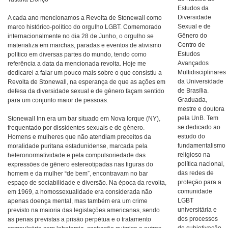
Estudos da
Diversidade
A cada ano mencionamos a Revolta de Stonewall como
Sexual e de
marco histórico-político do orgulho LGBT. Comemorado
Gênero do
internacionalmente no dia 28 de Junho, o orgulho se
Centro de
materializa em marchas, paradas e eventos de ativismo
Estudos
político em diversas partes do mundo, tendo como
Avançados
referência a data da mencionada revolta. Hoje me
Multidisciplinares
dedicarei a falar um pouco mais sobre o que consistiu a
da Universidade
Revolta de Stonewall, na esperança de que as ações em
de Brasília.
defesa da diversidade sexual e de gênero façam sentido
Graduada,
para um conjunto maior de pessoas.
mestre e doutora
pela UnB. Tem
Stonewall Inn era um bar situado em Nova Iorque (NY),
se dedicado ao
frequentado por dissidentes sexuais e de gênero.
estudo do
Homens e mulheres que não atendiam preceitos da
fundamentalismo
moralidade puritana estadunidense, marcada pela
religioso na
heteronormatividade e pela compulsoriedade das
política nacional,
expressões de gênero estereotipadas nas figuras do
das redes de
homem e da mulher “de bem”, encontravam no bar
proteção para a
espaço de sociabilidade e diversão. Na época da revolta,
comunidade
em 1969, a homossexualidade era considerada não
LGBT
apenas doença mental, mas também era um crime
universitária e
previsto na maioria das legislações americanas, sendo
dos processos
as penas previstas a prisão perpétua e o tratamento