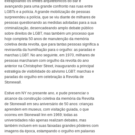
extrapolando os limites arquitetônicos do bar e
avançando para uma grande confronto nas ruas entre
LGBTs e a polícia. A grande mobilização de pessoas
surpreendeu a polícia, que se viu diante de milhares de
pessoas questionando as medidas adotadas para a sua
criminalização, desencadeando amplo debate público
sobre direitos de LGBT, mas também um processo que
hoje completa 50 anos de manutenção da memória
coletiva desta revolta, que para tantas pessoas significa a
reviravolta da humilhação para o orgulho: as paradas e
marchas LGBT. No ano seguinte, em 1970, milhares de
pessoas marcharam com orgulho da revolta do ano
anterior na Christopher Street, inaugurando a principal
estratégia de visibilidade do ativismo LGBT: marchas e
paradas do orgulho em celebração à Revolta de
Stonewall.
Estive em NY no presente ano, e pude presenciar o
alcance da construção coletiva da memória da Revolta
de Stonewall em seu aniversário de 50 anos: crianças
aprendem em museus, com visitação guiada, o que
ocorreu em Stonewall Inn em 1969; todas as
universidades não apenas realizam debates, mas
também incluem em suas faixadas grandes pôsteres com
imagens da época, estampando o orgulho em palavras