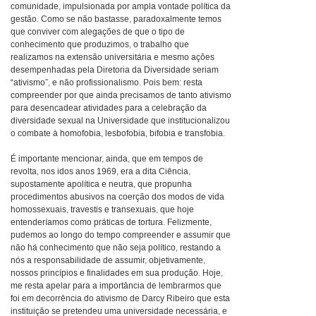
comunidade, impulsionada por ampla vontade política da
gestão. Como se não bastasse, paradoxalmente temos
que conviver com alegações de que o tipo de
conhecimento que produzimos, o trabalho que
realizamos na extensão universitária e mesmo ações
desempenhadas pela Diretoria da Diversidade seriam
“ativismo”, e não profissionalismo. Pois bem: resta
compreender por que ainda precisamos de tanto ativismo
para desencadear atividades para a celebração da
diversidade sexual na Universidade que institucionalizou
o combate à homofobia, lesbofobia, bifobia e transfobia.
É importante mencionar, ainda, que em tempos de
revolta, nos idos anos 1969, era a dita Ciência,
supostamente apolítica e neutra, que propunha
procedimentos abusivos na coerção dos modos de vida
homossexuais, travestis e transexuais, que hoje
entenderíamos como práticas de tortura. Felizmente,
pudemos ao longo do tempo compreender e assumir que
não há conhecimento que não seja político, restando a
nós a responsabilidade de assumir, objetivamente,
nossos princípios e finalidades em sua produção. Hoje,
me resta apelar para a importância de lembrarmos que
foi em decorrência do ativismo de Darcy Ribeiro que esta
instituição se pretendeu uma universidade necessária, e