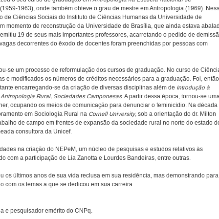
 (1959-1963), onde também obteve o grau de mestre em Antropologia (1969). Nes
o de Ciências Sociais do Instituto de Ciências Humanas da Universidade de
um momento de reconstrução da Universidade de Brasília, que ainda estava abala
 demitiu 19 de seus mais importantes professores, acarretando o pedido de demiss
s vagas decorrentes do êxodo de docentes foram preenchidas por pessoas com
ciou-se um processo de reformulação dos cursos de graduação. No curso de Ciênci
das e modificados os números de créditos necessários para a graduação. Foi, então
tante encarregando-se da criação de diversas disciplinas além de
Introdução à
o
Antropologia Rural, Sociedades Camponesas
. A partir dessa época, tornou-se um
lher, ocupando os meios de comunicação para denunciar o feminicídio. Na década
utoramento em Sociologia Rural na
Cornell University
, sob a orientação do dr. Milton
rabalho de campo em frentes de expansão da sociedade rural no norte do estado d
eada consultora da Unicef.
ividades na criação do NEPeM, um núcleo de pesquisas e estudos relativos às
do com a participação de Lia Zanotta e Lourdes Bandeiras, entre outras.
 os últimos anos de sua vida reclusa em sua residência, mas demonstrando para
o com os temas a que se dedicou em sua carreira.
lia e pesquisador emérito do CNPq.