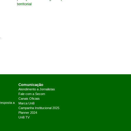
territorial
.
Comunicação
Atendimento a Jornalistas
Fale com a Secom
Canais Oficiais
Resposta a
Marca UnB
Campanha Institucional 2025
Planner 2024
UnB TV