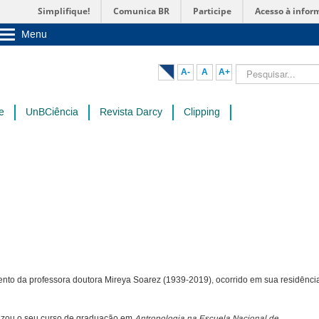
Simplifique!
Comunica BR
Participe
Acesso à infor
Menu
Sobre a UnB
Unidades acadêmicas
Pesquisar...
A-
A
A+
Estude na UnB
Graduação
Pós-Graduação
e
UnBCiência
Revista Darcy
Clipping
Administração
Servidor
mento da professora doutora Mireya Soarez (1939-2019), ocorrido em sua residênci
lizou o seu curso de graduação em
Antropologia na Escuela Nacional de