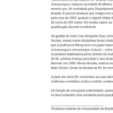
Antropologia e Historia
, na cidade do México
mesmo ano, foi contratada pelo Departament
Brasília. É preciso destacar que chegou em 
pela crise de 1965, quando o regime militar
de cerca de 200 outros. Em muitos casos, a
qualificação docente insuficiente.
Na gestão do reitor Caio Benjamin Dias, ini
Sociais, muitas novas disciplinas foram cria
que a professora Mireya teve um papel impor
Antropologia
e
Antropologia Cultural
–, com
incansável batalhadora pelos direitos da mu
de 80, usufruiu licença para fazer o seu do
Barnnet, em 1989. Nessa década, realizou t
Mato Grosso. Ainda na década de 80, foi nom
A partir dos anos 90, concentrou as suas at
violências cometidas contra a mulher, contan
Em função de uma grave enfermidade, passou
os seus visitantes uma constante preocupaçã
______________________________
¹Professor emérito da Universidade de Brasí