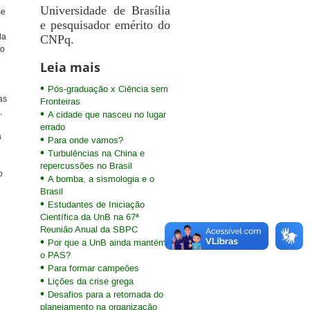
Universidade de Brasília
se
e pesquisador emérito do
da
CNPq.
ão
Leia mais
Pós-graduação x Ciência sem
as
Fronteiras
,
A cidade que nasceu no lugar
errado
a
Para onde vamos?
Turbulências na China e
repercussões no Brasil
o
A bomba, a sismologia e o
Brasil
Estudantes de Iniciação
Científica da UnB na 67ª
Reunião Anual da SBPC
Por que a UnB ainda mantém
o PAS?
Para formar campeões
Lições da crise grega
Desafios para a retomada do
planejamento na organização