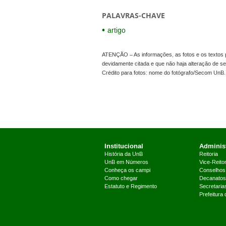
PALAVRAS-CHAVE
artigo
ATENÇÃO – As informações, as fotos e os textos p
devidamente citada e que não haja alteração de 
Crédito para fotos: nome do fotógrafo/Secom UnB.
Institucional
Administ
História da UnB
Reitoria
UnB em Números
Vice-Reitor
Conheça os campi
Conselhos
Como chegar
Decanatos
Estatuto e Regimento
Secretaria
Prefeitura