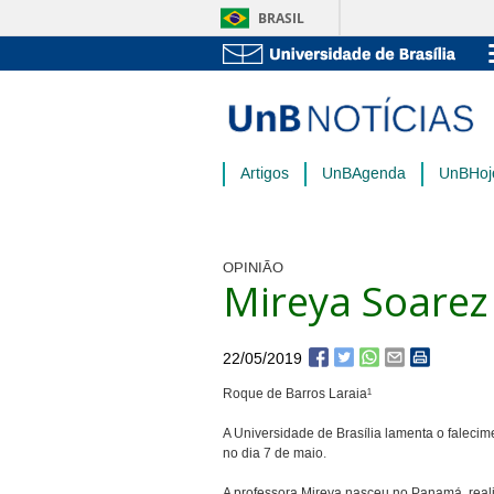
BRASIL
Artigos
UnBAgenda
UnBHoj
OPINIÃO
Mireya Soarez
22/05/2019
Roque de Barros Laraia¹
A Universidade de Brasília lamenta o faleci
no dia 7 de maio.
A professora Mireya nasceu no Panamá, rea