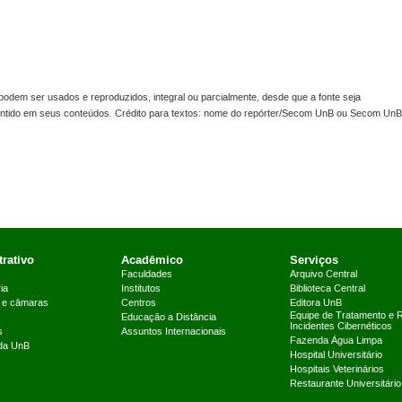
odem ser usados e reproduzidos, integral ou parcialmente, desde que a fonte seja
sentido em seus conteúdos. Crédito para textos: nome do repórter/Secom UnB ou Secom UnB
rativo
Acadêmico
Serviços
Faculdades
Arquivo Central
ia
Institutos
Biblioteca Central
 e câmaras
Centros
Editora UnB
Equipe de Tratamento e 
Educação a Distância
Incidentes Cibernéticos
s
Assuntos Internacionais
Fazenda Água Limpa
 da UnB
Hospital Universitário
Hospitais Veterinários
Restaurante Universitário