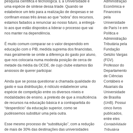
pesquisa científica e tecnológica. E a Universidade é
Administração
uma espécie de síntese dessa tríade. Quando se
Econômica e
estabelece um teto para a realização de despesas e se
Financeira
confinam essas três áreas ao que “sobra” dos recursos,
pela
estamos fadados a renunciar ao nosso futuro, a entregá-
Universidade
lo aos que estão dispostos a liderar o processo que vai
de Paris I e em
nos manter na dependência.
Política e
Administração
É muito comum comparar-se o valor despendido em
Tributária pela
educação com o PIB, medida suprema dos financistas,
Fundação
mas geralmente se omite a diferença do gasto por aluno,
Getúlio Vargas
que nos colocaria numa modesta posição de cerca de
(FGV).
metade da média da OCDE, de cujo clube estamos tão
Professor do
ansiosos de querer participar.
Departamento
de Ciências
Ainda que se possa questionar a chamada qualidade do
Contábeis e
gasto e sua distribuição, é ridículo estabelecer uma
Atuariais da
espécie de competição entre os diversos níveis e
Universidade
modalidades de ensino, a pretexto de que a insuficiência
de Brasília
de recursos na educação básica é a contrapartida do
(UnB). Possui
“desperdício” da educação superior, como se
cinco livros
pudéssemos substituir uma pela outra.
publicados,
entre eles
Esse mesmo processo de “substituição˜, com a redução
Contabilidade
de mais de 30% das destinações das universidades
Tributária