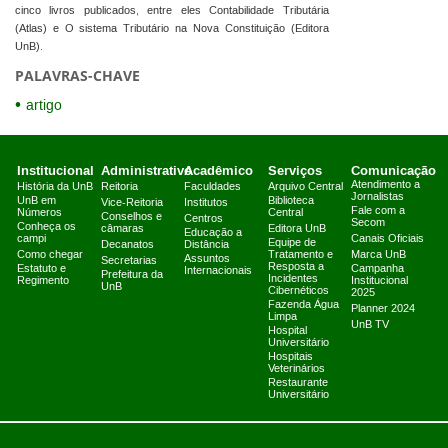
cinco livros publicados, entre eles Contabilidade Tributária
(Atlas) e O sistema Tributário na Nova Constituição (Editora
UnB).
PALAVRAS-CHAVE
artigo
Institucional
Administrativo
Acadêmico
Serviços
Comunicação
Atendimento a
História da UnB
Reitoria
Faculdades
Arquivo Central
Jornalistas
UnB em
Biblioteca
Vice-Reitoria
Institutos
Fale com a
Números
Central
Conselhos e
Centros
Secom
Conheça os
câmaras
Editora UnB
Educação a
campi
Canais Oficiais
Equipe de
Decanatos
Distância
Como chegar
Tratamento e
Marca UnB
Assuntos
Secretarias
Resposta a
Estatuto e
Campanha
Internacionais
Prefeitura da
Incidentes
Regimento
Institucional
UnB
Cibernéticos
2025
Fazenda Água
Planner 2024
Limpa
UnB TV
Hospital
Universitário
Hospitais
Veterinários
Restaurante
Universitário