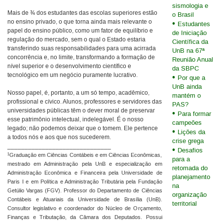
sismologia e
Mais de ¾ dos estudantes das escolas superiores estão
o Brasil
no ensino privado, o que torna ainda mais relevante o
Estudantes
papel do ensino público, como um fator de equilíbrio e
de Iniciação
regulação do mercado, sem o qual o Estado estaria
Científica da
transferindo suas responsabilidades para uma acirrada
UnB na 67ª
concorrência e, no limite, transformando a formação de
Reunião Anual
nível superior e o desenvolvimento científico e
da SBPC
tecnológico em um negócio puramente lucrativo.
Por que a
UnB ainda
Nosso papel, é, portanto, a um só tempo, acadêmico,
mantém o
profissional e cívico. Alunos, professores e servidores das
PAS?
universidades públicas têm o dever moral de preservar
Para formar
esse patrimônio intelectual, indelegável. É o nosso
campeões
legado; não podemos deixar que o tomem. Ele pertence
Lições da
a todos nós e aos que nos sucederem.
crise grega
______________________________
Desafios
¹
Graduação em Ciências Contábeis e em Ciências Econômicas,
para a
mestrado em Administração pela UnB e especialização em
retomada do
Administração Econômica e Financeira pela Universidade de
planejamento
Paris I e em Política e Administração Tributária pela Fundação
na
Getúlio Vargas (FGV). Professor do Departamento de Ciências
organização
Contábeis e Atuariais da Universidade de Brasília (UnB).
territorial
Consultor legislativo e coordenador do Núcleo de Orçamento,
Finanças e Tributação, da Câmara dos Deputados. Possui