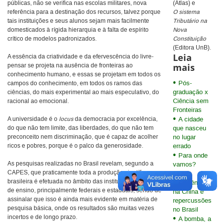
públicas, não se verifica nas escolas militares, nova
(Atlas) e
referência para a destinação dos recursos, talvez porque
O sistema
tais instituições e seus alunos sejam mais facilmente
Tributário na
domesticados à rígida hierarquia e à falta de espírito
Nova
crítico de modelos padronizados.
Constituição
(Editora UnB).
Leia
A essência da criatividade e da efervescência do livre-
mais
pensar se projeta na ausência de fronteiras ao
conhecimento humano, e essas se projetam em todos os
Pós-
campos do conhecimento, em todos os ramos das
graduação x
ciências, do mais experimental ao mais especulativo, do
Ciência sem
racional ao emocional.
Fronteiras
A universidade é o
locus
da democracia por excelência,
A cidade
do que não tem limite, das liberdades, do que não tem
que nasceu
preconceito nem discriminação, que é capaz de acolher
no lugar
ricos e pobres, porque é o palco da generosidade.
errado
Para onde
As pesquisas realizadas no Brasil revelam, segundo a
vamos?
CAPES, que praticamente toda a produção científica
brasileira é efetuada no âmbito das instituições públicas
Turbulências
de ensino, principalmente federais e estaduais, sendo de
na China e
assinalar que isso é ainda mais evidente em matéria de
repercussões
pesquisa básica, onde os resultados são muitas vezes
no Brasil
incertos e de longo prazo.
A bomba, a