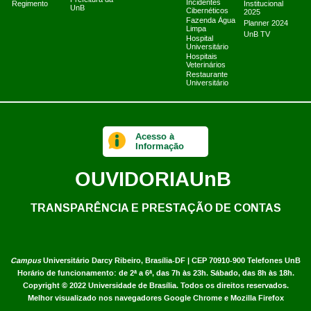
Prefeitura da
Incidentes
Regimento
Institucional
UnB
Cibernéticos
2025
Fazenda Água
Planner 2024
Limpa
UnB TV
Hospital
Universitário
Hospitais
Veterinários
Restaurante
Universitário
Acesso à
Informação
OUVIDORIA
UnB
TRANSPARÊNCIA E PRESTAÇÃO DE CONTAS
Campus
Universitário Darcy Ribeiro,
Brasília-DF | CEP 70910-900
Telefones UnB
Horário de funcionamento: de 2ª a 6ª, das 7h às 23h. Sábado, das 8h às 18h.
Copyright © 2022
Universidade de Brasília
.
Todos os direitos reservados.
Melhor visualizado nos navegadores Google Chrome e Mozilla Firefox