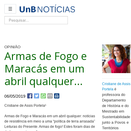
☰
Pesquisar...
OPINIÃO
Armas de Fogo e
Maracás em um
abril qualquer...
Cristiane de Assis
Portela
é
rofessora do
p
06/05/2019
Departamento
Cristiane de Assis Portela¹
de História e do
Mestrado em
Armas de Fogo e Maracás em um abril qualquer: notícias
Sustentabilidade
de resistência em meio a uma “política de terra arrasada”
junto a Povos e
Leituras do Presente. Armas de fogo! Estes foram dias de
Territórios