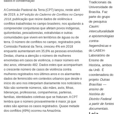
dados e consternação
Tradicionais da
Universidade de
A Comissão Pastoral da Terra (CPT) lançou, neste abril
Brasília. Faz
de 2019, a
34ª edição do Caderno de Conflitos no Campo
parte do
grupo
2018
, publicação que reúne dados de violência e
de pesquisa
conflitos trabalhistas no campo brasileiro, nos ajudando a
Cauim:
compreender conjunturas que afetam povos indígenas,
interculturalidade
quilombolas, pescadores/as, extrativistas e outras
e epistemologias
comunidades que vivem em territórios de águas ou de
contra-
terra. O número de conflitos no campo, registrados pela
hegemônicas
e
Comissão Pastoral da Terra, cresceu 4% em 2018
do LABEH-
enquanto aumentaram em 35,6% as pessoas envolvidas.
Laboratório de
Destas, chama a atenção o número de mulheres
Ensino de
envolvidas em casos de violência, o maior número em
dez anos, vitimando 482. Dados estes que acompanham
História, ambos
o crescente número de casos de violência contra
da UnB. É
mulheres registrados nos últimos anos e os alarmantes
coordenadora do
dados de feminicídio em contextos urbanos que desde o
projeto
Outras
início do ano nos interpelam diariamente nos noticiários.
Brasílias —
Não são somente números, são mães, avós, filhas,
ensino de
lideranças, professoras, companheiras, parteiras,
história do
famílias, identidades coletivas que se fraturam. A CPT
Distrito Federal
lembra que o número provavelmente é maior, já que
a partir de fontes
estes são apenas os casos registrados. Quase metade
documentais.
dos conflitos (49%) ocorreu na Amazônia.
Leia