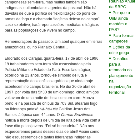
Reunião Anual
camponesas sem-terra, mas muitas também são
da SBPC
indígenas, quilombolas e agentes da pastoral. Não há
Por que a
dúvidas de que a política de flexibilização do porte de
UnB ainda
armas de fogo e a chamada “legítima defesa no campo”,
mantém o
caso se efetive, trará repercussões imediatas e trágicas
PAS?
para as populações que vivem no campo.
Para formar
campeões
Rememorações do passado. Um abril qualquer em terras
Lições da
amazônicas, ou no Planalto Central...
crise grega
Eldorado dos Carajás, quarta-feira, 17 de abril de 1996,
Desafios
19 trabalhadores sem-terra são assassinados pela
para a
Polícia Militar do Estado do Pará. Esse fato trágico,
retomada do
ocorrido há 23 anos, tornou-se símbolo de luta e
planejamento
representação dos conflitos agrários que ainda hoje
na
acontecem no campo brasileiro. No dia 20 de abril de
organização
1997, por volta das 5h30 de um domingo, cinco amigos
territorial
voltavam de uma noite de festa com um carro Monza
preto, e na parada de ônibus da 703 Sul, atearam fogo
na liderança pataxó
Hã-hã-Hãe
Galdino Jesus dos
Santos, à época com 44 anos. O
Correio Braziliense
noticia a morte depois de um dia de luta pela vida com a
frase dita pelos jovens: “Foi só brincadeira”. Não nos
esqueceremos jamais desses dias de abril! Assim como
não esqueceremos de tantas lideranças indígenas