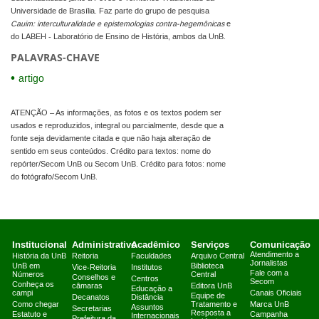
Universidade de Brasília. Faz parte do grupo de pesquisa
Cauim: interculturalidade e epistemologias contra-hegemônicas
e
do LABEH - Laboratório de Ensino de História, ambos da UnB.
PALAVRAS-CHAVE
artigo
ATENÇÃO – As informações, as fotos e os textos podem ser
usados e reproduzidos, integral ou parcialmente, desde que a
fonte seja devidamente citada e que não haja alteração de
sentido em seus conteúdos. Crédito para textos: nome do
repórter/Secom UnB ou Secom UnB. Crédito para fotos: nome
do fotógrafo/Secom UnB.
Institucional
Administrativo
Acadêmico
Serviços
Comunicação
Atendimento a
História da UnB
Reitoria
Faculdades
Arquivo Central
Jornalistas
UnB em
Biblioteca
Vice-Reitoria
Institutos
Fale com a
Números
Central
Conselhos e
Centros
Secom
Conheça os
câmaras
Editora UnB
Educação a
campi
Canais Oficiais
Equipe de
Decanatos
Distância
Como chegar
Tratamento e
Marca UnB
Assuntos
Secretarias
Resposta a
Estatuto e
Campanha
Internacionais