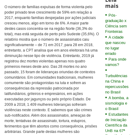
mais
O número de famílias expulsas de forma violenta pelo
poder privado teve crescimento de 59% em relação a
Pós-
2017, enquanto famílias despejadas por ações judiciais
graduação x
cresceu menos, algo em torno de 6%. A maior parte
Ciência sem
destes casos concentra-se na região Norte (36,3% do
Fronteiras
total), mas está seguida de perto pelo Sudeste (35,6%). O
A cidade
relatório mostra que o número de assassinatos caiu
que nasceu
significativamente – de 71 em 2017, para 28 em 2018,
no lugar
entretanto, a CPT analisa que em anos eleitorais há uma
errado
diminuição nesse tipo de violência. Entretanto, 2019 já
Para onde
registrou dez mortes violentas apenas nos quatro
vamos?
primeiros meses deste ano. Das 28 mortes no ano
passado, 15 foram de lideranças oriundas de contextos
Turbulências
comunitários. Em comunidades tradicionais, mulheres
na China e
comumente são protagonistas na luta e sofrem as
repercussões
consequências da repressão patrocinada por
no Brasil
latifundiários, grileiros e empresários, em ações
A bomba, a
executadas por jagunços ou pelo próprio Estado. De
sismologia e
2009 a 2018, 1.409 mulheres lideranças sofreram
o Brasil
violências neste contexto. E sabemos que são crimes
Estudantes
sub-notificados. Além dos assassinatos, ameaças de
de Iniciação
morte, tentativas de assassinato, tortura, estupros,
Científica da
ferimentos que têm abortos como consequência, prisões
UnB na 67ª
arbitrárias. Grande parte destas mulheres são