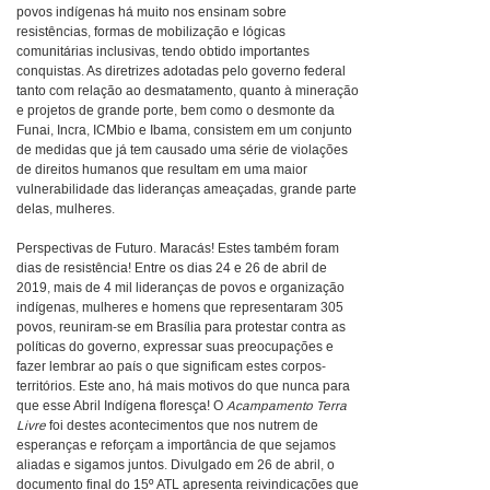
povos indígenas há muito nos ensinam sobre
resistências, formas de mobilização e lógicas
comunitárias inclusivas, tendo obtido importantes
conquistas. As diretrizes adotadas pelo governo federal
tanto com relação ao desmatamento, quanto à mineração
e projetos de grande porte, bem como o desmonte da
Funai, Incra, ICMbio e Ibama, consistem em um conjunto
de medidas que já tem causado uma série de violações
de direitos humanos que resultam em uma maior
vulnerabilidade das lideranças ameaçadas, grande parte
delas, mulheres.
Perspectivas de Futuro. Maracás! Estes também foram
dias de resistência! Entre os dias 24 e 26 de abril de
2019, mais de 4 mil lideranças de povos e organização
indígenas, mulheres e homens que representaram 305
povos, reuniram-se em Brasília para protestar contra as
políticas do governo, expressar suas preocupações e
fazer lembrar ao país o que significam estes corpos-
territórios. Este ano, há mais motivos do que nunca para
que esse Abril Indígena floresça! O
Acampamento Terra
Livre
foi destes acontecimentos que nos nutrem de
esperanças e reforçam a importância de que sejamos
aliadas e sigamos juntos. Divulgado em 26 de abril, o
documento final do 15º ATL apresenta reivindicações que