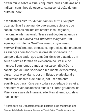
dizem muito sobre a atual conjuntura. Suas palavras nos
indicam caminhos de esperança na construção de um
outro mundo:
“Realizamos este
15º Acampamento Terra Livre
para
dizer ao Brasil e ao mundo que estamos vivos e que
continuaremos em luta em âmbito local, regional,
nacional e internacional. Nesse sentido, destacamos a
realização da
Marcha das Mulheres Indígenas
, em
agosto, com o tema
Território: nosso corpo, nosso
espírito
. Reafirmamos o nosso compromisso de fortalecer
as alianças com todos os setores da sociedade, do
campo e da cidade, que também têm sido atacados em
seus direitos e formas de existência no Brasil e no
mundo. Seguiremos dando a nossa contribuição na
construção de uma sociedade realmente democrática,
plural, justa e solidária, por um Estado pluricultural e
multiétnico de fato e de direito, por um ambiente
equilibrado para nós e para toda a sociedade brasileira,
pelo bem-viver das nossas atuais e futuras gerações, da
Mãe Natureza e da Humanidade. Resistiremos, custe o
que custar!”
________________________________________
¹
Professora do Departamento de História e do Mestrado em
Sustentabilidade junto a Povos e Territórios Tradicionais da