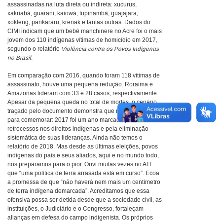
assassinadas na luta direta ou indireta: xucurus,
xakriabá, guarani, kaiowá, tupinambá, guajajara,
xokleng, pankararu, krenak e tantas outras. Dados do
CIMI indicam que um bebê manchinere no Acre foi o mais
jovem dos 110 indígenas vítimas de homicídio em 2017,
segundo o relatório
Violência contra os Povos Indígenas
no Brasil
.
Em comparação com 2016, quando foram 118 vítimas de
assassinato, houve uma pequena redução. Roraima e
Amazonas lideram com 33 e 28 casos, respectivamente.
Apesar da pequena queda no total de mortes, o cenário
traçado pelo documento demonstra que não há motivo
para comemorar: 2017 foi um ano marcado por
retrocessos nos direitos indígenas e pela eliminação
sistemática de suas lideranças. Ainda não temos o
relatório de 2018. Mas desde as últimas eleições, povos
indígenas do país e seus aliados, aqui e no mundo todo,
nos preparamos para o pior. Ouvi muitas vezes no ATL
que “uma política de terra arrasada está em curso”. Ecoa
a promessa de que “não haverá nem mais um centímetro
de terra indígena demarcada”. Acreditamos que essa
ofensiva possa ser detida desde que a sociedade civil, as
instituições, o Judiciário e o Congresso, fortaleçam
alianças em defesa do campo indigenista. Os próprios