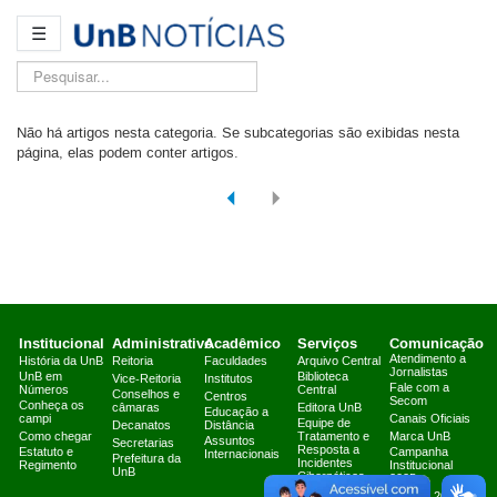
☰
Pesquisar...
Não há artigos nesta categoria. Se subcategorias são exibidas nesta
página, elas podem conter artigos.
Institucional
Administrativo
Acadêmico
Serviços
Comunicação
Atendimento a
História da UnB
Reitoria
Faculdades
Arquivo Central
Jornalistas
UnB em
Biblioteca
Vice-Reitoria
Institutos
Fale com a
Números
Central
Conselhos e
Centros
Secom
Conheça os
câmaras
Editora UnB
Educação a
campi
Canais Oficiais
Equipe de
Decanatos
Distância
Como chegar
Tratamento e
Marca UnB
Assuntos
Secretarias
Resposta a
Estatuto e
Campanha
Internacionais
Prefeitura da
Incidentes
Regimento
Institucional
UnB
Cibernéticos
2025
Fazenda Água