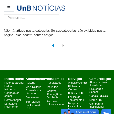
☰
Pesquisar...
Não há artigos nesta categoria. Se subcategorias são exibidas nesta
página, elas podem conter artigos.
Institucional
Administrativo
Acadêmico
Serviços
Comunicação
Atendimento a
História da UnB
Reitoria
Faculdades
Arquivo Central
Jornalistas
UnB em
Biblioteca
Vice-Reitoria
Institutos
Fale com a
Números
Central
Conselhos e
Centros
Secom
Conheça os
câmaras
Editora UnB
Educação a
campi
Canais Oficiais
Equipe de
Decanatos
Distância
Como chegar
Tratamento e
Marca UnB
Assuntos
Secretarias
Resposta a
Estatuto e
Campanha
Internacionais
Prefeitura da
Incidentes
Regimento
Institucional
UnB
Cibernéticos
2025
Fazenda Água