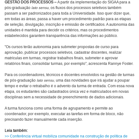
GESTÃO DOS PROCESSOS
–
A partir da implementação do SIGAA para a
pós-graduação
lato sensu
, os fluxos dos processos seletivos também
passam a ser padronizados para toda a Universidade. Isso quer dizer que,
em todas as áreas, passa a haver um procedimento padrão para as etapas
de seleção, divulgação, inscrição e emissão de certificados. A autonomia das
unidades é mantida para decidir os critérios, mas os procedimentos
estabelecidos garantem transparência das informações ao público.
"Os cursos terão autonomia para submeter propostas de curso para
aprovação, publicar processos seletivos, cadastrar discentes, realizar
matrículas em turmas, registrar trabalhos finais, submeter e aprovar
relatórios finais, consolidar turmas, por exemplo", acrescenta Rannye Foster.
Para os coordenadores, técnicos e docentes envolvidos na gestão de turmas
de pós-graduação
lato sensu
, uma das novidades que irá ajudar a poupar
tempo e evitar o retrabalho é o advento da turma de entrada. Com essa nova
etapa, os estudantes são cadastrados única vez e matriculados em novas
disciplinas sem a necessidade de preenchimento de dados adicionais.
A turma funciona como uma forma de agrupamento e permite ao
coordenador, por exemplo, executar as tarefas em forma de bloco, não
precisando fazer manualmente cada inserção.
Leia também:
>> Conferência virtual mobiliza comunidade na construção de política de