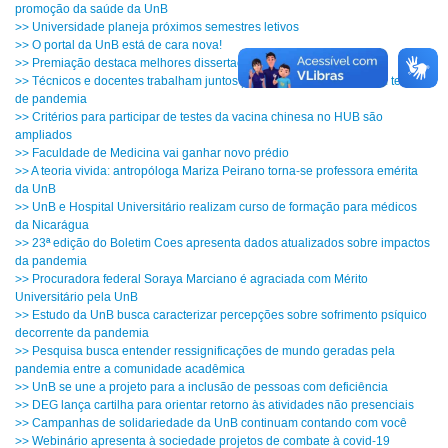
promoção da saúde da UnB
>> Universidade planeja próximos semestres letivos
>> O portal da UnB está de cara nova!
>> Premiação destaca melhores dissertações e teses da UnB
>> Técnicos e docentes trabalham juntos para o sucesso da UnB em tempos
de pandemia
>> Critérios para participar de testes da vacina chinesa no HUB são
ampliados
>> Faculdade de Medicina vai ganhar novo prédio
>> A teoria vivida: antropóloga Mariza Peirano torna-se professora emérita
da UnB
>> UnB e Hospital Universitário realizam curso de formação para médicos
da Nicarágua
>> 23ª edição do Boletim Coes apresenta dados atualizados sobre impactos
da pandemia
>> Procuradora federal Soraya Marciano é agraciada com Mérito
Universitário pela UnB
>> Estudo da UnB busca caracterizar percepções sobre sofrimento psíquico
decorrente da pandemia
>> Pesquisa busca entender ressignificações de mundo geradas pela
pandemia entre a comunidade acadêmica
>> UnB se une a projeto para a inclusão de pessoas com deficiência
>> DEG lança cartilha para orientar retorno às atividades não presenciais
>> Campanhas de solidariedade da UnB continuam contando com você
>> Webinário apresenta à sociedade projetos de combate à covid-19