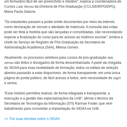
um formulário fácil de ser preenchido e intuitivo", explica a coordenadora de
Cursos
Lato Sensu
da Diretoria de Pós-Graduação (CCLS/DIRPG/DPG),
Maria Paula Zaitune.
"Os estudantes passam a poder emitir documentos por meio da internet,
como declaração de vínculo e atestado de matrícula. A consulta das notas
pode ser feita à medida que são lançadas e consolidadas, não necessitando
esperar a finalização do curso para ter acesso ao histórico escolar", lembra a
chefe do Serviço de Registro de Pós-Graduação da Secretaria de
Administração Acadêmica (SAA), Milena Gomes.
Atualmente, os processos seletivos para cursos de pós-graduação
lato
sensu
são feitos e divulgados de forma descentralizada. A partir da chegada
do SIGAA para essa modalidade de formação, todos os editais de seleção
abertos passarão a estar disponíveis, de forma transparente, em uma única
página do portal público, de fácil acesso a todos, sem necessidade de
login
e senha.
"Esse módulo permitirá realizar, de forma integrada e transparente, a
execução e a gestão das especializações da UnB", afirma o técnico da
Secretaria de Tecnologia da Informação (STI) Rannye Foster, que vem
trabalhando para consolidar a implantação do SIGAA na UnB.
>> Tire suas dúvidas sobre o SIGAA