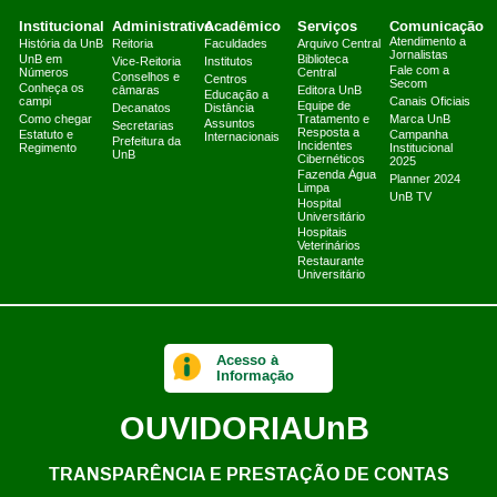
Institucional
Administrativo
Acadêmico
Serviços
Comunicação
Atendimento a
História da UnB
Reitoria
Faculdades
Arquivo Central
Jornalistas
UnB em
Biblioteca
Vice-Reitoria
Institutos
Fale com a
Números
Central
Conselhos e
Centros
Secom
Conheça os
câmaras
Editora UnB
Educação a
campi
Canais Oficiais
Equipe de
Decanatos
Distância
Como chegar
Tratamento e
Marca UnB
Assuntos
Secretarias
Resposta a
Estatuto e
Campanha
Internacionais
Prefeitura da
Incidentes
Regimento
Institucional
UnB
Cibernéticos
2025
Fazenda Água
Planner 2024
Limpa
UnB TV
Hospital
Universitário
Hospitais
Veterinários
Restaurante
Universitário
Acesso à
Informação
OUVIDORIA
UnB
TRANSPARÊNCIA E PRESTAÇÃO DE CONTAS