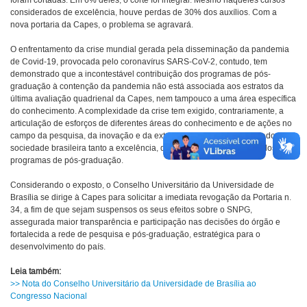
foram cortadas. Em 6% deles, o corte foi integral. Mesmo naqueles cursos
considerados de excelência, houve perdas de 30% dos auxílios. Com a
nova portaria da Capes, o problema se agravará.
O enfrentamento da crise mundial gerada pela disseminação da pandemia
de Covid-19, provocada pelo coronavírus SARS-CoV-2, contudo, tem
demonstrado que a incontestável contribuição dos programas de pós-
graduação à contenção da pandemia não está associada aos estratos da
última avaliação quadrienal da Capes, nem tampouco a uma área específica
do conhecimento. A complexidade da crise tem exigido, contrariamente, a
articulação de esforços de diferentes áreas do conhecimento e de ações no
campo da pesquisa, da inovação e da extensão. Tem também revelado à
sociedade brasileira tanto a excelência, quanto a inserção regional dos
programas de pós-graduação.
Considerando o exposto, o Conselho Universitário da Universidade de
Brasília se dirige à Capes para solicitar a imediata revogação da Portaria n.
34, a fim de que sejam suspensos os seus efeitos sobre o SNPG,
assegurada maior transparência e participação nas decisões do órgão e
fortalecida a rede de pesquisa e pós-graduação, estratégica para o
desenvolvimento do país.
Leia também:
>> Nota do Conselho Universitário da Universidade de Brasília ao
Congresso Nacional