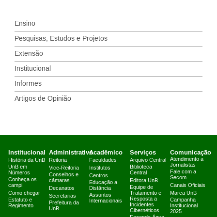
Ensino
Pesquisas, Estudos e Projetos
Extensão
Institucional
Informes
Artigos de Opinião
Institucional
Administrativo
Acadêmico
Serviços
Comunicação
Atendimento a
História da UnB
Reitoria
Faculdades
Arquivo Central
Jornalistas
UnB em
Biblioteca
Vice-Reitoria
Institutos
Fale com a
Números
Central
Conselhos e
Centros
Secom
Conheça os
câmaras
Editora UnB
Educação a
campi
Canais Oficiais
Equipe de
Decanatos
Distância
Como chegar
Tratamento e
Marca UnB
Assuntos
Secretarias
Resposta a
Estatuto e
Campanha
Internacionais
Prefeitura da
Incidentes
Regimento
Institucional
UnB
Cibernéticos
2025