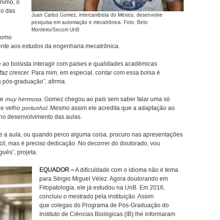
nimo, o
do das
Juan Carlos Gomez, intercambista do México, desenvolve
pesquisa em automação e mecatrônica. Foto: Beto
Monteiro/Secom UnB
 como
mente aos estudos da engenharia mecatrônica.
e ao bolsista interagir com países e qualidades acadêmicas
 faz crescer. Para mim, em especial, contar com essa bolsa é
 pós-graduação”, afirma.
de
muy hermosa
. Gomez chegou ao país sem saber falar uma só
 e velho
portunhol
. Mesmo assim ele acredita que a adaptação ao
 no desenvolvimento das aulas.
te a aula, ou quando perco alguma coisa, procuro nas apresentações
ícil, mas é preciso dedicação. No decorrer do doutorado, vou
uês”, projeta.
EQUADOR
–
A dificuldade com o idioma não é tema
para Sérgio Miguel Vélez. Agora doutorando em
Fitopatologia, ele já estudou na UnB. Em 2016,
concluiu o mestrado pela instituição. Assim
que colegas do Programa de Pós-Graduação do
Instituto de Ciências Biológicas (IB) lhe informaram