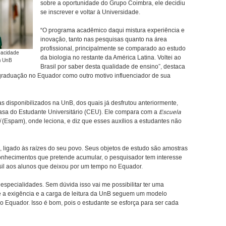
sobre a oportunidade do Grupo Coimbra, ele decidiu
se inscrever e voltar à Universidade.
“O programa acadêmico daqui mistura experiência e
inovação, tanto nas pesquisas quanto na área
profissional, principalmente se comparado ao estudo
pacidade
da biologia no restante da América Latina. Voltei ao
m UnB
Brasil por saber desta qualidade de ensino”, destaca
-graduação no Equador como outro motivo influenciador de sua
as disponibilizados na UnB, dos quais já desfrutou anteriormente,
Casa do Estudante Universitário (CEU). Ele compara com a
Escuela
í
(Espam), onde leciona, e diz que esses auxílios a estudantes não
 ligado às raízes do seu povo. Seus objetos de estudo são amostras
conhecimentos que pretende acumular, o pesquisador tem interesse
sil aos alunos que deixou por um tempo no Equador.
especialidades. Sem dúvida isso vai me possibilitar ter uma
e a exigência e a carga de leitura da UnB seguem um modelo
o Equador. Isso é bom, pois o estudante se esforça para ser cada