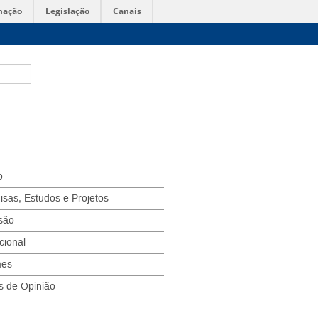
mação
Legislação
Canais
o
isas, Estudos e Projetos
são
ucional
mes
s de Opinião