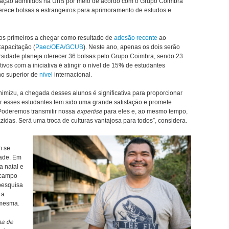
duação admitidos na UnB por meio de acordo com o Grupo Coimbra
ferece bolsas a estrangeiros para aprimoramento de estudos e
os primeiros a chegar como resultado de
adesão recente
ao
apacitação (
Paec/OEA/GCUB
). Neste ano, apenas os dois serão
rsidade planeja oferecer 36 bolsas pelo Grupo Coimbra, sendo 23
vos com a iniciativa é atingir o nível de 15% de estudantes
no superior de
nível
internacional.
mizu, a chegada desses alunos é significativa para proporcionar
er esses estudantes tem sido uma grande satisfação e promete
Poderemos transmitir nossa
expertise
para eles e, ao mesmo tempo,
zidas. Será uma troca de culturas vantajosa para todos”, considera.
m se
dade. Em
 natal e
 campo
pesquisa
 a
 mesma.
ma de