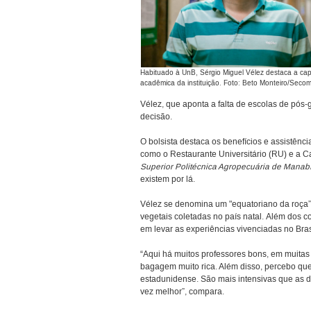
Habituado à UnB, Sérgio Miguel Vélez destaca a ca
acadêmica da instituição. Foto: Beto Monteiro/Seco
Vélez, que aponta a falta de escolas de pós
decisão.
O bolsista destaca os benefícios e assistênci
como o Restaurante Universitário (RU) e a 
Superior Politécnica Agropecuária de Manab
existem por lá.
Vélez se denomina um "equatoriano da roça”,
vegetais coletadas no país natal. Além dos 
em levar as experiências vivenciadas no Bra
“Aqui há muitos professores bons, em muitas 
bagagem muito rica. Além disso, percebo qu
estadunidense. São mais intensivas que as d
vez melhor”, compara.