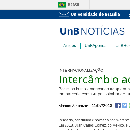
BRASIL
Artigos
UnBAgenda
UnBHoj
INTERNACIONALIZAÇÃO
Intercâmbio a
Bolsistas latino-americanos adaptam-s
em parceria com Grupo Coimbra de Uni
11/07/2018
Marcos Amorozo*
Pensada, construída e povoada por migrantes,
Em 2018, Juan Carlos Gomez, do México, e S