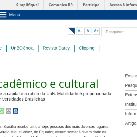
Simplifique!
Comunica BR
Participe
Acesso à infor
Menu
Sobre a UnB
Unidades acadêmicas
Pesquisar...
A-
A
A+
Estude na UnB
Graduação
Pós-Graduação
e
UnBCiência
Revista Darcy
Clipping
Administração
Servidor
Ensin
cadêmico e cultural
Pesqu
e à capital e à rotina da UnB. Mobilidade é proporcionada
Exten
versidades Brasileiras
Instit
Infor
Artigo
 Brasília recebe, ainda hoje, pessoas dos mais diversos lugares.
érgio Miguel Vélez, do Equador, vieram somar à diversidade da