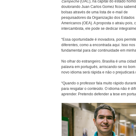
Campeche
(UAC), na capital do estado homô
doutorando Juan Carlos Gomez ficou saben
bolsas através de uma lista de e-mail de
pesquisadores da Organização dos Estados
Americanos (OEA). A proposta o atraiu pois,
intercambista, ele pode se dedicar integral
“Essa oportunidade é inovadora, pois permit
diferentes, como a encontrada aqui. Isso nos
fundamental para dar continuidade em minha
No olhar do estrangeiro, Brasília é uma cida
palavra em português, arriscando-se no bom
novo idioma será rápida e não o prejudicará
“Quando o professor fala muito rápido duran
para resgatar o conteúdo. O idioma não é dif
aprender. Pretendo defender a tese em portug