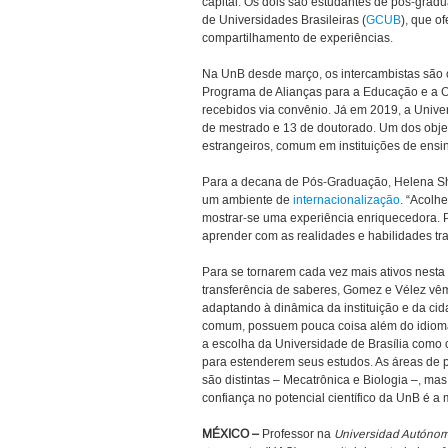
capital. Os dois são estudantes de pós-gra
de Universidades Brasileiras (
GCUB
), que o
compartilhamento de experiências.
Na UnB desde março, os intercambistas
são 
Programa de Alianças para a Educação e a C
recebidos via convênio. Já em
2019, a Unive
de mestrado e 13 de doutorado. Um dos objeti
estrangeiros, comum em instituições de ensi
Para a decana de Pós-Graduação, Helena Shi
um ambiente de
internacionalização
. “Acolh
mostrar-se uma experiência enriquecedora. 
aprender com as realidades e habilidades tra
Para se tornarem cada vez mais ativos nesta
transferência de saberes, Gomez e Vélez
vê
adaptando à dinâmica da instituição e da ci
comum, possuem pouca coisa além do idioma
a escolha da Universidade de Brasília como
para estenderem seus estudos. As áreas de 
são distintas – Mecatrônica e Biologia –, mas
confiança no potencial científico da UnB é a
MÉXICO
–
Professor na
Universidad Autóno