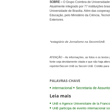
SOBRE
–
O Grupo Coimbra de Universidades B
Atualmente integrado por 77 instituições bra
Universidade de Brasília. Além das cooperaçõe
Educação, pelo Ministério da Ciência, Tecno
Exteriores.
*estagiário de Jornalismo na Secom/UnB.
ATENÇÃO – As informações, as fotos e os textos p
fonte seja devidamente citada e que não haja alte
repórter/Secom UnB ou Secom UnB. Crédito para 
PALAVRAS-CHAVE
internacional
Secretaria de Assunto
Leia mais
UnB e Agence Universitaire de la Franc
UnB participa de evento internacional so