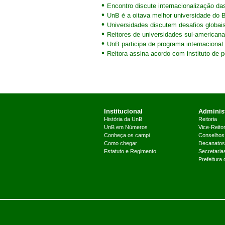
Encontro discute internacionalização d
UnB é a oitava melhor universidade do B
Universidades discutem desafios globai
Reitores de universidades sul-american
UnB participa de programa internaciona
Reitora assina acordo com instituto de
Institucional
Administ
História da UnB
Reitoria
UnB em Números
Vice-Reitor
Conheça os campi
Conselhos
Como chegar
Decanatos
Estatuto e Regimento
Secretaria
Prefeitura