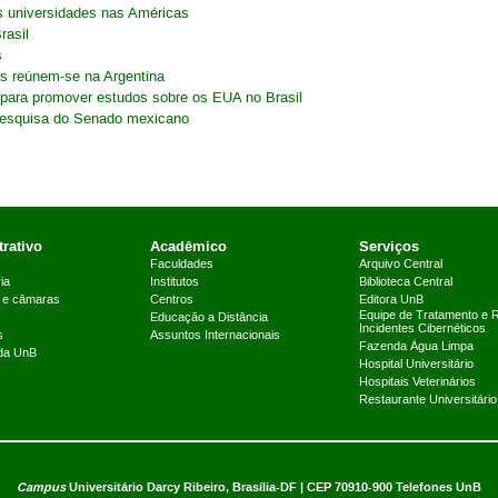
as universidades nas Américas
rasil
s
as reúnem-se na Argentina
l para promover estudos sobre os EUA no Brasil
 pesquisa do Senado mexicano
rativo
Acadêmico
Serviços
Faculdades
Arquivo Central
ia
Institutos
Biblioteca Central
 e câmaras
Centros
Editora UnB
Equipe de Tratamento e 
Educação a Distância
Incidentes Cibernéticos
s
Assuntos Internacionais
Fazenda Água Limpa
 da UnB
Hospital Universitário
Hospitais Veterinários
Restaurante Universitário
Campus
Universitário Darcy Ribeiro,
Brasília-DF | CEP 70910-900
Telefones UnB