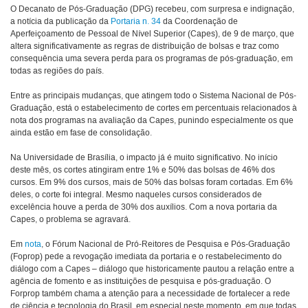
O Decanato de Pós-Graduação (DPG) recebeu, com surpresa e indignação,
a notícia da publicação da
Portaria n. 34
da Coordenação de
Aperfeiçoamento de Pessoal de Nível Superior (Capes), de 9 de março, que
altera significativamente as regras de distribuição de bolsas e traz como
consequência uma severa perda para os programas de pós-graduação, em
todas as regiões do país.
Entre as principais mudanças, que atingem todo o Sistema Nacional de Pós-
Graduação, está o estabelecimento de cortes em percentuais relacionados à
nota dos programas na avaliação da Capes, punindo especialmente os que
ainda estão em fase de consolidação.
Na Universidade de Brasília, o impacto já é muito significativo. No início
deste mês, os cortes atingiram entre 1% e 50% das bolsas de 46% dos
cursos. Em 9% dos cursos, mais de 50% das bolsas foram cortadas. Em 6%
deles, o corte foi integral. Mesmo naqueles cursos considerados de
excelência houve a perda de 30% dos auxílios. Com a nova portaria da
Capes, o problema se agravará.
Em
nota
, o Fórum Nacional de Pró-Reitores de Pesquisa e Pós-Graduação
(Foprop) pede a revogação imediata da portaria e o restabelecimento do
diálogo com a Capes – diálogo que historicamente pautou a relação entre a
agência de fomento e as instituições de pesquisa e pós-graduação. O
Forprop também chama a atenção para a necessidade de fortalecer a rede
de ciência e tecnologia do Brasil, em especial neste momento, em que todas