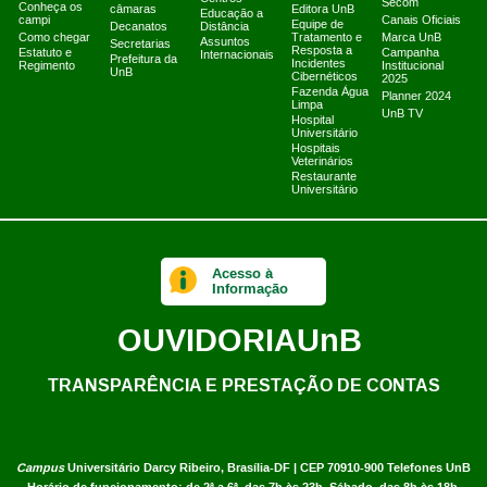
Secom
Conheça os
câmaras
Editora UnB
Educação a
campi
Canais Oficiais
Equipe de
Decanatos
Distância
Como chegar
Tratamento e
Marca UnB
Assuntos
Secretarias
Resposta a
Estatuto e
Campanha
Internacionais
Prefeitura da
Incidentes
Regimento
Institucional
UnB
Cibernéticos
2025
Fazenda Água
Planner 2024
Limpa
UnB TV
Hospital
Universitário
Hospitais
Veterinários
Restaurante
Universitário
Acesso à
Informação
OUVIDORIA
UnB
TRANSPARÊNCIA E PRESTAÇÃO DE CONTAS
Campus
Universitário Darcy Ribeiro,
Brasília-DF | CEP 70910-900
Telefones UnB