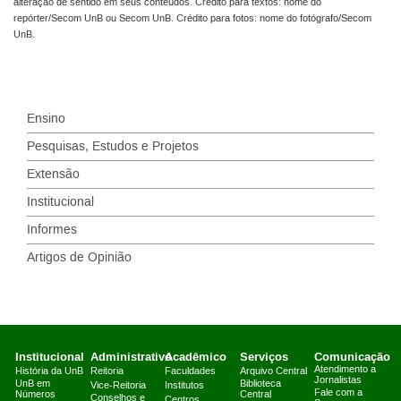
alteração de sentido em seus conteúdos. Crédito para textos: nome do
repórter/Secom UnB ou Secom UnB. Crédito para fotos: nome do fotógrafo/Secom
UnB.
Ensino
Pesquisas, Estudos e Projetos
Extensão
Institucional
Informes
Artigos de Opinião
Institucional
Administrativo
Acadêmico
Serviços
Comunicação
Atendimento a
História da UnB
Reitoria
Faculdades
Arquivo Central
Jornalistas
UnB em
Biblioteca
Vice-Reitoria
Institutos
Fale com a
Números
Central
Conselhos e
Centros