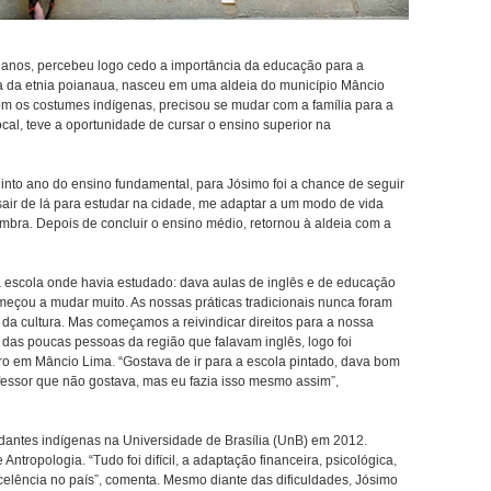
 anos, percebeu logo cedo a importância da educação para a
a da etnia poianaua, nasceu em uma aldeia do município Mâncio
com os costumes indígenas, precisou se mudar com a família para a
ocal, teve a oportunidade de cursar o ensino superior na
into ano do ensino fundamental, para Jósimo foi a chance de seguir
sair de lá para estudar na cidade, me adaptar a um modo de vida
lembra. Depois de concluir o ensino médio, retornou à aldeia com a
 escola onde havia estudado: dava aulas de inglês e de educação
meçou a mudar muito. As nossas práticas tradicionais nunca foram
da cultura. Mas começamos a reivindicar direitos para a nossa
 das poucas pessoas da região que falavam inglês, logo foi
o em Mâncio Lima. “Gostava de ir para a escola pintado, dava bom
fessor que não gostava, mas eu fazia isso mesmo assim”,
dantes indígenas na Universidade de Brasília (UnB) em 2012.
Antropologia. “Tudo foi difícil, a adaptação financeira, psicológica,
celência no país”, comenta. Mesmo diante das dificuldades, Jósimo