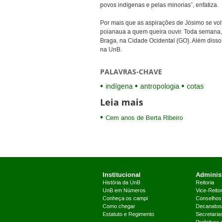
povos indígenas e pelas minorias”, enfatiza.
Por mais que as aspirações de Jósimo se vol
poianaua a quem queira ouvir. Toda semana, n
Braga, na Cidade Ocidental (GO). Além disso
na UnB.
PALAVRAS-CHAVE
indígena
antropologia
cotas
Leia mais
Cem anos de Berta Ribeiro
Institucional
Administ
História da UnB
Reitoria
UnB em Números
Vice-Reitor
Conheça os campi
Conselhos
Como chegar
Decanatos
Estatuto e Regimento
Secretaria