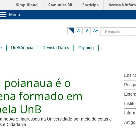
Simplifique!
Comunica BR
Participe
Acesso à infor
Menu
Sobre a UnB
Unidades acadêmicas
Pesquisar...
A-
A
A+
Estude na UnB
Graduação
Pós-Graduação
e
UnBCiência
Revista Darcy
Clipping
Administração
Servidor
Ensin
a poianaua é o
Pesqu
gena formado em
Exten
Instit
pela UnB
Infor
 no Acre. Ingressou na Universidade por meio de cotas e
Artigo
s e Cidadania