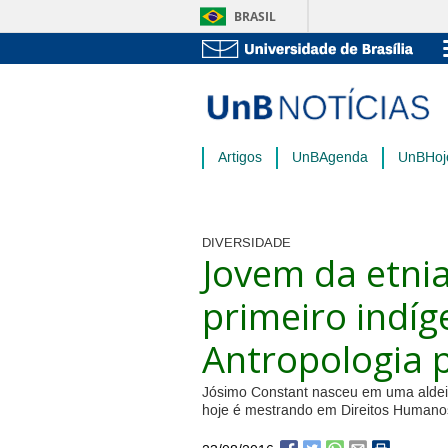
BRASIL
Artigos
UnBAgenda
UnBHoj
DIVERSIDADE
Jovem da etni
primeiro indí
Antropologia 
Jósimo Constant nasceu em uma aldeia
hoje é mestrando em Direitos Humano