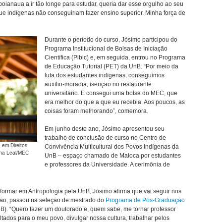
poianaua a ir tão longe para estudar, queria dar esse orgulho ao seu
ue indígenas não conseguiriam fazer ensino superior. Minha força de
Durante o período do curso, Jósimo participou do
Programa Institucional de Bolsas de Iniciação
Científica (Pibic) e, em seguida, entrou no Programa
de Educação Tutorial (PET) da UnB. “Por meio da
luta dos estudantes indígenas, conseguimos
auxílio-moradia, isenção no restaurante
universitário. E consegui uma bolsa do MEC, que
era melhor do que a que eu recebia. Aos poucos, as
coisas foram melhorando”, comemora.
Em junho deste ano, Jósimo apresentou seu
trabalho de conclusão de curso no Centro de
em Direitos
Convivência Multicultural dos Povos Indígenas da
ana Leal/MEC
UnB – espaço chamado de Maloca por estudantes
e professores da Universidade. A cerimônia de
 formar em Antropologia pela UnB, Jósimo afirma que vai seguir nos
ção, passou na seleção de mestrado do
Programa de Pós-Graduação
B). “Quero fazer um doutorado e, quem sabe, me tornar professor
oltados para o meu povo, divulgar nossa cultura, trabalhar pelos