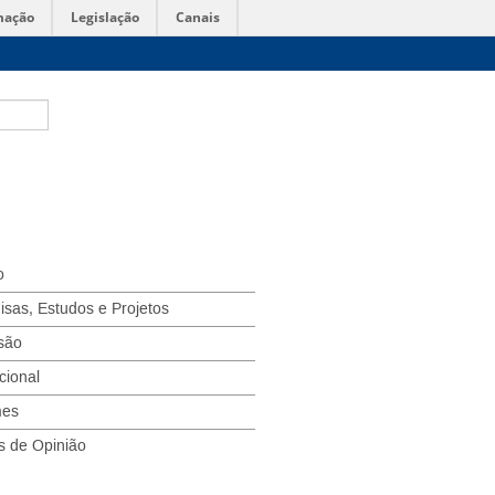
mação
Legislação
Canais
o
isas, Estudos e Projetos
são
ucional
mes
s de Opinião