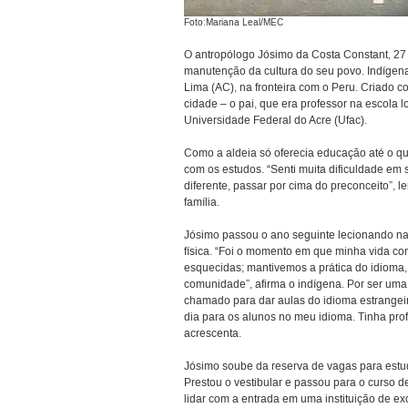
Foto:Mariana Leal/MEC
O antropólogo Jósimo da Costa Constant, 27
manutenção da cultura do seu povo. Indígen
Lima (AC), na fronteira com o Peru. Criado 
cidade – o pai, que era professor na escola l
Universidade Federal do Acre (Ufac).
Como a aldeia só oferecia educação até o qu
com os estudos. “Senti muita dificuldade em 
diferente, passar por cima do preconceito”, 
família.
Jósimo passou o ano seguinte lecionando na
física. “Foi o momento em que minha vida co
esquecidas; mantivemos a prática do idioma, 
comunidade”, afirma o indígena. Por ser uma
chamado para dar aulas do idioma estrangeir
dia para os alunos no meu idioma. Tinha pro
acrescenta.
Jósimo soube da reserva de vagas para estu
Prestou o vestibular e passou para o curso de 
lidar com a entrada em uma instituição de ex