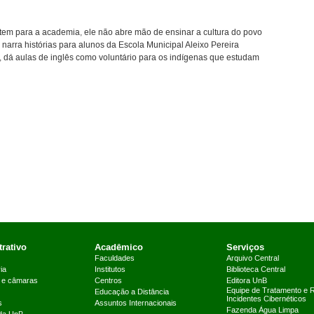
tem para a academia, ele não abre mão de ensinar a cultura do povo
arra histórias para alunos da Escola Municipal Aleixo Pereira
, dá aulas de inglês como voluntário para os indígenas que estudam
rativo
Acadêmico
Serviços
Faculdades
Arquivo Central
ia
Institutos
Biblioteca Central
 e câmaras
Centros
Editora UnB
Equipe de Tratamento e 
Educação a Distância
Incidentes Cibernéticos
s
Assuntos Internacionais
Fazenda Água Limpa