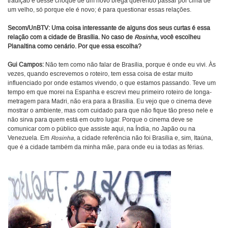
tradição e desse choque de um novo brega querendo passar por cima de
um velho, só porque ele é novo; é para questionar essas relações.
Secom/UnBTV:
Uma coisa interessante de alguns dos seus curtas é essa
relação com a cidade de Brasília. No caso de
Rosinha
, você escolheu
Planaltina como cenário. Por que essa escolha?
Gui Campos:
Não tem como não falar de Brasília, porque é onde eu vivi. Às
vezes, quando escrevemos o roteiro, tem essa coisa de estar muito
influenciado por onde estamos vivendo, o que estamos passando. Teve um
tempo em que morei na Espanha e escrevi meu primeiro roteiro de longa-
metragem para Madri, não era para a Brasília. Eu vejo que o cinema deve
mostrar o ambiente, mas com cuidado para que não fique tão preso nele e
não sirva para quem está em outro lugar. Porque o cinema deve se
comunicar com o público que assiste aqui, na Índia, no Japão ou na
Venezuela. Em
Rosinha,
a cidade referência não foi Brasília e, sim, Itaúna,
que é a cidade também da minha mãe, para onde eu ia todas as férias.