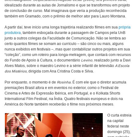
idealizado durante as aulas de Jornalismo e que se transformou em projeto
de conclusão de curso. Mal imaginava que veria a produção reconhecida
também em Gramado, com o prêmio de melhor ator para Lauro Montana.
A partir daí, teve início uma longa trajetória realizando filmes em sua
própria
produtora
, também esboçada durante a passagem de Campos pela UnB
junto a outros colegas da Faculdade de Comunicação. Não se lembra ao
certo quantos filmes se somam ao currículo – são cinco ou mais, alguns
nunca exibidos em festivais –, mas quer contabilizar outros projetos em sua
“coleção”, como um roteiro para longa-metragem, que contará com recursos
do Fundo de Apoio à Cultura, o documentário
Levino
, realizado junto a Davi
Alves Matos, sobre o maestro Levino e a série infantil de televisão
A Escola
dos Mistérios
, dirigida com Ana Cristina Costa e Silva.
Por enquanto, o momento é de
Rosinha.
É com ele que o diretor acumula
premiações Brasil afora e em eventos no exterior, como o Festival de
Cinema e Artes de Expressão Ibérica, em Portugal, e o Kolkata Shorts
International Film Festival, na Índia. Quatro festivais europeus e dois na
América do Norte também receberão o filme nos próximos meses.
O curta estreia
na capital
federal neste
domingo (25),