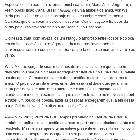
Especial do Júri para a atriz protagonista da trama, Maria Alice Vergueiro, e
Prêmio Aquisição Canal Brasil. “
Rosinha
é uma história de amor. Achava
meio piegas falar de amor, mas hoje em dia eu acho
massa
”, comenta
Campos, que é também músico e mestre em Comunicação e Estudos da
Mídia pela Universidade Antonio de Nebrija, na Espanha.
O cineasta trata, com leveza, de um triângulo amoroso entre idosos e coloca
em embate as visões do retrógrado e do moderno, invertendo as
convenções sobre o que se considera comportamento comum ao jovem e ao
velho.
Rosinha
, que surge de suas memórias de infância, fase em que também
descobriu o amor pelo cinema ao frequentar festivais no Cine Brasília, reflete
um desejo de Campos em tratar sobre questões mais delicadas, como o
amor. “O papel do artista é viver, entender essa realidade que, para mim,
cada pessoa vê de uma forma diferente e cada um se relaciona com o
mundo a partir de sua experiência, que é diferente da do outro. Nosso papel
é trazer um pouco de poesia, fazer as pessoas enxergarem que, além dessa
parte fácil de se ver, há muitas outras coisas”, avalia.
Imperfeito
(2011), curta de Gui Campos premiado no Festival de Brasília,
também trabalha com a questão amorosa, a partir de um relacionamento mal
resolvido. Mas nem sempre o tema esteve presente em seus filmes. Foi com
uma comédia despretensiosa que deu seu ponta pé no universo
cinematográfico:
Sequestramos Augusto César
(2004), seu primeiro curta,