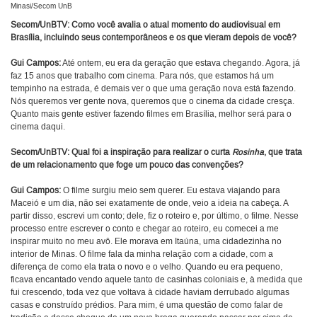
Minasi/Secom UnB
Secom/UnBTV: Como você avalia o atual momento do audiovisual em
Brasília, incluindo seus contemporâneos e os que vieram depois de você?
Gui Campos:
Até ontem, eu era da geração que estava chegando. Agora, já
faz 15 anos que trabalho com cinema. Para nós, que estamos há um
tempinho na estrada, é demais ver o que uma geração nova está fazendo.
Nós queremos ver gente nova, queremos que o cinema da cidade cresça.
Quanto mais gente estiver fazendo filmes em Brasília, melhor será para o
cinema daqui.
Secom/UnBTV:
Qual foi a inspiração para realizar o curta
Rosinha
, que trata
de um relacionamento que foge um pouco das convenções?
Gui Campos:
O filme surgiu meio sem querer. Eu estava viajando para
Maceió e um dia, não sei exatamente de onde, veio a ideia na cabeça. A
partir disso, escrevi um conto; dele, fiz o roteiro e, por último, o filme. Nesse
processo entre escrever o conto e chegar ao roteiro, eu comecei a me
inspirar muito no meu avô. Ele morava em Itaúna, uma cidadezinha no
interior de Minas. O filme fala da minha relação com a cidade, com a
diferença de como ela trata o novo e o velho. Quando eu era pequeno,
ficava encantado vendo aquele tanto de casinhas coloniais e, à medida que
fui crescendo, toda vez que voltava à cidade haviam derrubado algumas
casas e construído prédios. Para mim, é uma questão de como falar de