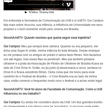
Em entrevista à Secretaria de Comunicação da UnB e à UnBTV, Gui Campos
fala mais sobre
Rosinha,
sua infância, a influência da Universidade em seus
projetos e o bom momento vivido pelo cinema em Brasília.
Secom/UnBTV:
Quando resolveu que queria seguir essa trajetória?
Gui Campos:
Meu pai sempre teve câmera. Quando eu era pequeno, ele
tinha uma Super-8, então, minha infância foi toda filmada. Desde moleque
eu me juntava com os amigos do prédio e íamos fazer filmes. Nós fazíamos
uns até legais, mas essas fitas se perderam. Meu pai também pilotava
ultraleve e a pista da Associação de Pilotos de Ultraleve de Brasília ficava ao
lado do Cine Drive In. Então, eu [ia junto e] atravessava a cerca, sentava no
Drive In e ficava assistindo filmes. Outra coisa que me levou para esse
caminho foi o Festival de Brasília – o Cine Brasília era ao lado da minha
casa, então comecei a frequentar muito novo o festival e a achar muito legal.
Secom/UnBTV:
Você foi aluno da Faculdade de Comunicação. Como a UnB
influenciou no seu trabalho?
Gui Campos:
Eu ainda me considero aluno da UnB. Um dos grandes trunfos
da Universidade é sair dessa coisa da “escolinha”: é um lugar onde estão