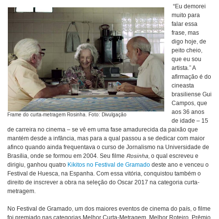
“Eu demorei
muito para
falar essa
frase, mas
digo hoje, de
peito cheio,
que eu sou
artista.” A
afirmação é do
cineasta
brasiliense Gui
Campos, que
aos 36 anos
Frame do curta-metragem Rosinha. Foto: Divulgação
de idade – 15
de carreira no cinema – se vê em uma fase amadurecida da paixão que
mantém desde a infância, mas para a qual passou a se dedicar com maior
afinco quando ainda frequentava o curso de Jornalismo na Universidade de
Brasília, onde se formou em 2004. Seu filme
Rosinha
, o qual escreveu e
dirigiu, ganhou quatro
Kikitos no Festival de Gramado
deste ano e venceu o
Festival de Huesca, na Espanha. Com essa vitória, conquistou também o
direito de inscrever a obra na seleção do Oscar 2017 na categoria curta-
metragem.
No Festival de Gramado, um dos maiores eventos de cinema do país, o filme
foi premiado nas categorias Melhor Curta-Metragem, Melhor Roteiro, Prêmio