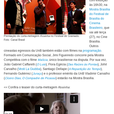
com exibição
às 16h30, na
Mostra Brasília
do Festival de
Brasília do
Cinema
Brasileiro
, que
vai até terça
Premiação do curta-metragem
Rosinha
no Festival de Gramado.
(27), no Cine
Foto: Canal Brasil
Brasília.
Outros
cineastas egressos da UnB também estão com filmes na
programação
.
Formado em Comunicação Social, Jimi Figueiredo concorre pela Mostra
Competitiva com o filme
Malícia
, único brasiliense na disputa. Por sua vez,
João Gabriel Caffarelli (
O Luto
), Flora Egécia (
Das Raízes às Pontas
), Johil
Carvalho (
Vesti La Giubba
), Santiago Dellape (
A Repartição do Tempo
),
Fernando Gutiérrez (
Juraçu
) e o professor emérito da UnB Vladimir Carvalho
(
Cícero Dias, O Compadre de Picasso
) estarão na Mostra Brasília.
<< Confira o teaser do curta-metragem
Rosinha
: