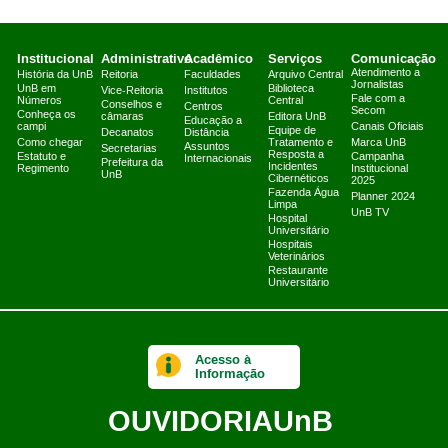
Institucional
Administrativo
Acadêmico
Serviços
Comunicação
Atendimento a
História da UnB
Reitoria
Faculdades
Arquivo Central
Jornalistas
UnB em
Biblioteca
Vice-Reitoria
Institutos
Fale com a
Números
Central
Conselhos e
Centros
Secom
Conheça os
câmaras
Editora UnB
Educação a
campi
Canais Oficiais
Equipe de
Decanatos
Distância
Como chegar
Tratamento e
Marca UnB
Assuntos
Secretarias
Resposta a
Estatuto e
Campanha
Internacionais
Prefeitura da
Incidentes
Regimento
Institucional
UnB
Cibernéticos
2025
Fazenda Água
Planner 2024
Limpa
UnB TV
Hospital
Universitário
Hospitais
Veterinários
Restaurante
Universitário
Acesso à
Informação
OUVIDORIA
UnB