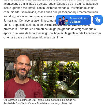
acontecendo um milhão de coisas legais. Quando eu era aluno, fazia tudo
isso e, quando me formei, continuei frequentando a Universidade como
comunidade. Sem dúvida, esses anos que passei por aqui marcaram meu
trabalho, pois foi onde comecei a fazer cinema, quando estava no curso de
Jornalismo. Comecei a fazer filmes, montei a minha produtora, que é a
Lumiô, depois de fazer aula de Oficina Básica de Audiovisual com a
professora Érika Bauer. Formou-se um grupo grande de amigos naquela
época, que fazia de tudo. Desse grupo, hoje muita gente ainda trabalha com
cinema e cada um foi seguindo o seu caminho.
Gui Campos, ex-aluno da UnB, exibe curta-metragem premiado no
Festival de Brasília do Cinema Brasileiro no domingo. Foto: Júlio