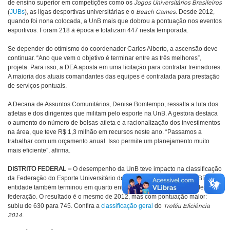
de ensino superior em competições como os
Jogos Universitários Brasileiros
(
JUBs
), as ligas desportivas universitárias e o
Beach Games
. Desde 2012,
quando foi nona colocada, a UnB mais que dobrou a pontuação nos eventos
esportivos. Foram 218 à época e totalizam 447 nesta temporada.
Se depender do otimismo do coordenador Carlos Alberto, a ascensão deve
continuar. “Ano que vem o objetivo é terminar entre as três melhores”,
projeta. Para isso, a DEA aposta em uma licitação para contratar treinadores.
A maioria dos atuais comandantes das equipes é contratada para prestação
de serviços pontuais.
A Decana de Assuntos Comunitários, Denise Bomtempo, ressalta a luta dos
atletas e dos dirigentes que militam pelo esporte na UnB. A gestora destaca
o aumento do número de bolsas-atleta e a racionalização dos investimentos
na área, que teve R$ 1,3 milhão em recursos neste ano. “Passamos a
trabalhar com um orçamento anual. Isso permite um planejamento muito
mais eficiente”, afirma.
DISTRITO FEDERAL
–
O desempenho da UnB teve impacto na classificação
da Federação do Esporte Universitário do DF (Fesu) no prêmio da CBDU. A
entidade também terminou em quarto entre as 27 das demais unidades da
federação. O resultado é o mesmo de 2012, mas com pontuação maior:
subiu de 630 para 745. Confira a
classificação geral
do
Troféu Eficiência
2014
.