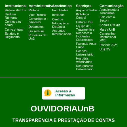
Institucional
Administrativo
Acadêmico
Serviços
Comunicação
Atendimento a
História da UnB
Reitoria
Faculdades
Arquivo Central
Jornalistas
UnB em
Biblioteca
Vice-Reitoria
Institutos
Fale com a
Números
Central
Conselhos e
Centros
Secom
Conheça os
câmaras
Editora UnB
Educação a
campi
Canais Oficiais
Equipe de
Decanatos
Distância
Como chegar
Tratamento e
Marca UnB
Assuntos
Secretarias
Resposta a
Estatuto e
Campanha
Internacionais
Prefeitura da
Incidentes
Regimento
Institucional
UnB
Cibernéticos
2025
Fazenda Água
Planner 2024
Limpa
UnB TV
Hospital
Universitário
Hospitais
Veterinários
Restaurante
Universitário
Acesso à
Informação
OUVIDORIA
UnB
TRANSPARÊNCIA E PRESTAÇÃO DE CONTAS