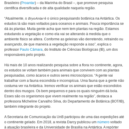
Brasileiro (
Proantar
) – da Marinha do Brasil –, que promove pesquisa
científica diversificada e de alta qualidade naquela região.
“Atualmente, o
BryoAntar
é o único pesquisando botânica na Antártica. Os
estudos lá são mais voltados para oceanos e animais. Pouca importância se
dá às plantas. Muita gente acha que nem tem plantas na região. Estamos
estudando a vegetação e como ela vai se alterando à medida que o
ambiente físico se altera. Conforme as geleiras vão derretendo, retraindo ou
avançando, de que maneira a vegetação responde a isso”, explica o
professor
Paulo Câmara
, do Instituto de Ciências Biológicas (IB), um dos
responsáveis pelo projeto.
Há mais de 10 anos realizando pesquisa sobre a flora no continente, agora,
os estudos se voltam também para animais que convivem com as plantas
pesquisadas, como ácaros e outros seres microscópicos. “A gente vai
trabalhar com a fauna escondida e inconspícua. Uma fauna que a gente não
costuma ver na Antártica. Iremos verificar os animais que estão escondidos
dentro dos musgos. Os bem pequenos e para os quais ninguém dá bola.
Esses são os organismos que vivem realmente na região”, destaca a
professora Micheline Carvalho Silva, do Departamento de Botânica (BOT/IB),
também integrante do projeto.
A Secretaria de Comunicação da UnB participou de uma das expedições até
o continente gelado. Em 2018, a revista Darcy publicou um
número
voltado
à atuação brasileira e da Universidade de Brasília na Antártica. A repórter