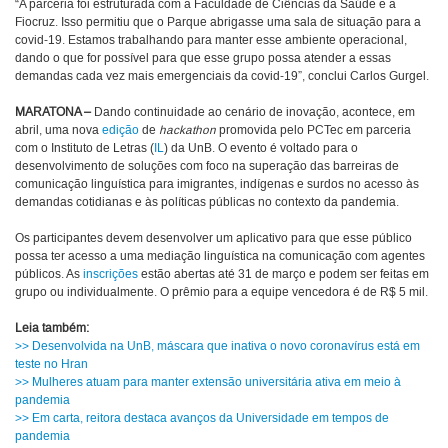
“A parceria foi estruturada com a Faculdade de Ciências da Saúde e a
Fiocruz. Isso permitiu que o Parque abrigasse uma sala de situação para a
covid-19. Estamos trabalhando para manter esse ambiente operacional,
dando o que for possível para que esse grupo possa atender a essas
demandas cada vez mais emergenciais da covid-19”, conclui Carlos Gurgel.
MARATONA –
Dando continuidade ao cenário de inovação, acontece, em
abril, uma nova
edição
de
hackathon
promovida pelo PCTec em parceria
com o Instituto de Letras (
IL
) da UnB. O evento é voltado para o
desenvolvimento de soluções com foco na superação das barreiras de
comunicação linguística para imigrantes, indígenas e surdos no acesso às
demandas cotidianas e às políticas públicas no contexto da pandemia.
Os participantes devem desenvolver um aplicativo para que esse público
possa ter acesso a uma mediação linguística na comunicação com agentes
públicos. As
inscrições
estão abertas até 31 de março e podem ser feitas em
grupo ou individualmente. O prêmio para a equipe vencedora é de R$ 5 mil.
Leia também:
>> Desenvolvida na UnB, máscara que inativa o novo coronavírus está em
teste no Hran
>> Mulheres atuam para manter extensão universitária ativa em meio à
pandemia
>> Em carta, reitora destaca avanços da Universidade em tempos de
pandemia