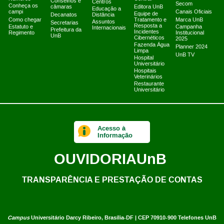
Conselhos e
Centros
Secom
Conheça os
câmaras
Editora UnB
Educação a
campi
Canais Oficiais
Equipe de
Decanatos
Distância
Como chegar
Tratamento e
Marca UnB
Assuntos
Secretarias
Resposta a
Estatuto e
Campanha
Internacionais
Prefeitura da
Incidentes
Regimento
Institucional
UnB
Cibernéticos
2025
Fazenda Água
Planner 2024
Limpa
UnB TV
Hospital
Universitário
Hospitais
Veterinários
Restaurante
Universitário
Acesso à
Informação
OUVIDORIA
UnB
TRANSPARÊNCIA E PRESTAÇÃO DE CONTAS
Campus
Universitário Darcy Ribeiro,
Brasília-DF | CEP 70910-900
Telefones UnB