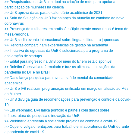
>> Pesquisadora da UnB contribui na criação de rede para apoiar a
participação de mulheres na ciência
>> UnB aprova datas para o calendário acadêmico de 2021
>> Sala de Situação da UnB faz balanço da atuação no combate ao novo
coronavírus
>> Presença de mulheres em profissões 'tipicamente masculinas' é tema de
mesa-redonda
>> UnB sedia evento internacional sobre língua e literatura japonesas
>> Reitoras compartilham experiências de gestão na academia
>> Iniciativa de egressas da UnB é selecionada para programa de
aceleração de startups
>> Edital para ingresso na UnB por meio do Enem está disponível
>> Boletim Coes volta reformulado e traz as últimas atualizações da
pandemia no DF e no Brasil
>> Dasu lança pesquisa para avaliar saúde mental da comunidade
acadêmica
>> UnB e IFB realizam programação unificada em março em alusão ao Mês
da Mulher
>> UnB divulga guia de recomendações para prevenção e controle da covid-
19
>> Em webinário, DPI lança portfólio e painéis com dados sobre
infraestrutura de pesquisa e inovação da UnB
>> Webinário apresenta à sociedade projetos de combate à covid-19
>> Copei divulga orientações para trabalho em laboratórios da UnB durante
a pandemia de covid-19