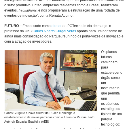
inteligência artificial e tivemos também algumas parcerias interessantes com
o setor produtivo. Então, empresas residentes como a Brasal, realizaram
eventos,
hackathons
, e nos propuseram a estruturação de uma rodada de
eventos de inovação”, conta Renata Aquino.
FUTURO –
Empossado como
diretor
do PCTec no início de março, o
professor da UnB
Carlos Alberto Gurgel Veras
aponta para um horizonte de
ainda mais consolidação do Parque, reunindo os porta-vozes da inovação e
com a atração de investidores.
Os planos
futuros
caminham
para
estabelecer o
órgão como
um
instrumento
que permita
unir
os públicos
estratégicos
Carlos Gurgel é o novo diretor do PCTec e enxerga o
típicos de um
estabelecimento de novas parcerias como o futuro do Parque. Foto:
parque
Agência Espacial Brasileira (AEB)
tecnológico: