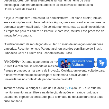
pesquisadores, cientistas e empresas fundamentalmente de base
tecnológica que tenham afinidade com as iniciativas conduzidas na
Universidade de Brasília.
"Hoje, o Parque tem uma estrutura administrativa, um plano diretor, tem as
suas atribuições muito bem definidas. Agora, nós vamos entrar numa fase de
aumentar a permeabilidade, não só internamente, mas ao atrair investidores
e empresas para residirem no Parque, e com isso, facilitar esse processo de
inovação”, vislumbra.
O fortalecimento da reputação do PCTec no meio de inovação rendeu boas
parcerias. Recentemente, o Parque assinou acordos com Banco do Brasil,
Fundação Certi e Ordem dos Economistas do Brasil.
PANDEMIA –
Durante a pandemia do novo coronavírus, as atividades do
PCTec tiveram que se remodelar, mas não pararam. No ano passado, o
Parque promoveu a maratona de inovação Covidas, um evento voltado para
o desenvolvimento de soluções para a retomada das atividades
universitárias no contexto da pandemia da covid-19.
Também passou a abrigar a Sala de Situação (
SDS
) da UnB, que atua no
monitoramento, na análise e na definição de ações em saúde junto aos
estudantes e gestores em saúde, para a tomada de decisão durante a atual
crise sanitária.