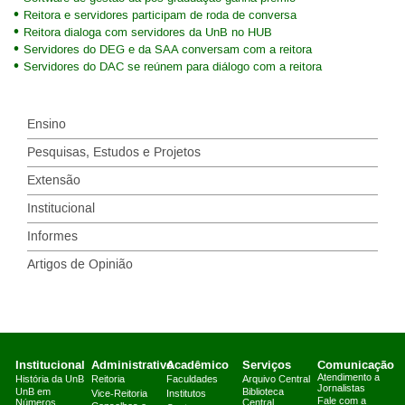
Reitora e servidores participam de roda de conversa
Reitora dialoga com servidores da UnB no HUB
Servidores do DEG e da SAA conversam com a reitora
Servidores do DAC se reúnem para diálogo com a reitora
Ensino
Pesquisas, Estudos e Projetos
Extensão
Institucional
Informes
Artigos de Opinião
Institucional
Administrativo
Acadêmico
Serviços
Comunicação
Atendimento a
História da UnB
Reitoria
Faculdades
Arquivo Central
Jornalistas
UnB em
Biblioteca
Vice-Reitoria
Institutos
Fale com a
Números
Central