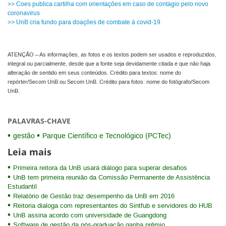
>> Coes publica cartilha com orientações em caso de contágio pelo novo
coronavírus
>> UnB cria fundo para doações de combate à covid-19
ATENÇÃO – As informações, as fotos e os textos podem ser usados e reproduzidos,
integral ou parcialmente, desde que a fonte seja devidamente citada e que não haja
alteração de sentido em seus conteúdos. Crédito para textos: nome do
repórter/Secom UnB ou Secom UnB. Crédito para fotos: nome do fotógrafo/Secom
UnB.
PALAVRAS-CHAVE
gestão
Parque Científico e Tecnológico (PCTec)
Leia mais
Primeira reitora da UnB usará diálogo para superar desafios
UnB tem primeira reunião da Comissão Permanente de Assistência
Estudantil
Relatório de Gestão traz desempenho da UnB em 2016
Reitoria dialoga com representantes do Sintfub e servidores do HUB
UnB assina acordo com universidade de Guangdong
Software de gestão da pós-graduação ganha prêmio