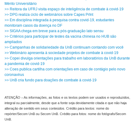
Mérito Universitário
>> Reitora da UFRJ visita espaço de inteligência de combate à covid-19
>> DPG realiza ciclo de webinários sobre Capes PrInt
>> Em disciplina integrada à pesquisa contra covid-19, estudantes
monitoram casos da doença no DF
>> SIGAA chega em breve para a pós-graduação lato sensu
>> Critérios para participar de testes da vacina chinesa no HUB são
ampliados
>> Campanhas de solidariedade da UnB continuam contando com você
>> Webinário apresenta à sociedade projetos de combate à covid-19
>> Copei divulga orientações para trabalho em laboratórios da UnB durante
a pandemia de covid-19
>> Coes publica cartilha com orientações em caso de contágio pelo novo
coronavírus
>> UnB cria fundo para doações de combate à covid-19
ATENÇÃO – As informações, as fotos e os textos podem ser usados e reproduzidos,
integral ou parcialmente, desde que a fonte seja devidamente citada e que não haja
alteração de sentido em seus conteúdos. Crédito para textos: nome do
repórter/Secom UnB ou Secom UnB. Crédito para fotos: nome do fotógrafo/Secom
UnB.