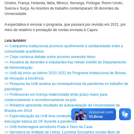
Unidos, França, Holanda, Itália, México, Noruega, Portugal, Reino Unido,
Suécia e Suíça. As missões de trabalho contemplaram 38 docentes da
Universidade.
A expectativa é renovar o programa, que passará por revisão em 2021, por
meio de relatório e prestação de contas enviada à Capes.
Leia também:
>> Campanha institucional promove acolhimento e solidariedade entre a
comunidade acadêmica
>> Cepe continua debate sobre próximo semestre letivo
>> Iniciativa de docentes e estudantes traz retrato inédito do Departamento
de Administração
>> UnB dá início ao biênio 2020-2022 do Programa Institucional de Bolsas
de Iniciação à Docência
>> Pesquisa da UnB analisa as consequências da pandemia no trabalho de
psicológos
>> Professoras em licença-maternidade terão prazo maior para
credenciamento e recredenciamento na pós
>> Relatório apresenta resultado de autoavaliação da Universidade de
Brasília em 2019
>> Especialização da UnB leva conteúdo científico a estudantes da
educação básica do DF durante a pandemia
>> UnB homenageia servidores Prata e Ouro da Casa
>> Servidora do Instituto de Letras, Lucinéia Gonçalves recebe título de