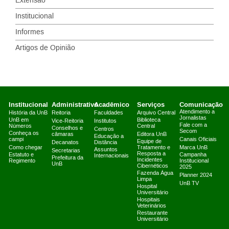
Extensão
Institucional
Informes
Artigos de Opinião
Institucional
Administrativo
Acadêmico
Serviços
Comunicação
Atendimento a
História da UnB
Reitoria
Faculdades
Arquivo Central
Jornalistas
UnB em
Biblioteca
Vice-Reitoria
Institutos
Fale com a
Números
Central
Conselhos e
Centros
Secom
Conheça os
câmaras
Editora UnB
Educação a
campi
Canais Oficiais
Equipe de
Decanatos
Distância
Como chegar
Tratamento e
Marca UnB
Assuntos
Secretarias
Resposta a
Estatuto e
Campanha
Internacionais
Prefeitura da
Incidentes
Regimento
Institucional
UnB
Cibernéticos
2025
Fazenda Água
Planner 2024
Limpa
UnB TV
Hospital
Universitário
Hospitais
Veterinários
Restaurante
Universitário