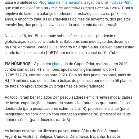
Essa é a síntese do
Programa de Internacionalização da UnB - Capes PrInt
,
que está em evidência no
Ciclo de webinários Capes PrInt UnB 2020
. Com o
objetivo de fazer um balanço e redesenhar estratégias para os próximos
anos, o encontro trata, às quartas-feiras do mês de novembro, dos projetos
envolvidos, dos principais avanços e do andamento da cooperação.
Neste dia 18, às 15h, o debate sobre ciências sociais, pandemia e
globalização traz o convidado Eric Sabourin, com mediação dos docentes
da UnB Antonádia Borges, Luís Roberto e Sérgio Sauer. Os webinários estão
sendo transmitidos pela UnBTV, por meio de seu
canal
no YouTube.
EM NÚMEROS –
A primeira
chamada
do Capes PrInt, realizada em 2019,
contou com quase R$ 9 milhões, após o contingenciamento de R$
3.785.777,78, transferidos para 2023. Para os dois primeiros anos, mais de
R$ 20 milhões são destinados a bolsas de pesquisa por meio de 56 planos
de trabalho aprovados de 29 programas de pós-graduação.
Ao todo, foram beneficiados 247 pesquisadores em diferentes modalidades
de bolsa: capacitação e doutorado sanduíche (para pós-graduandos); pós-
doutorado (para pesquisadores externos à UnB); professor visitante (para
pesquisadores com vínculo com instituição estrangeira); professor visitante
júnior e sênior (para docentes da UnB).
As bolsas envolveram diversos países, como África do Sul, Alemanha,
Argentina, Austrália, Bélgica, Canadá, Dinamarca, Espanha, Estados