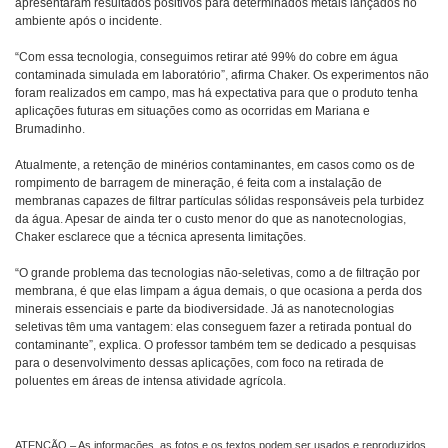
apresentaram resultados positivos para determinados metais lançados no
ambiente após o incidente.
“Com essa tecnologia, conseguimos retirar até 99% do cobre em água
contaminada simulada em laboratório”, afirma Chaker. Os experimentos não
foram realizados em campo, mas há expectativa para que o produto tenha
aplicações futuras em situações como as ocorridas em Mariana e
Brumadinho.
Atualmente, a retenção de minérios contaminantes, em casos como os de
rompimento de barragem de mineração, é feita com a instalação de
membranas capazes de filtrar partículas sólidas responsáveis pela turbidez
da água. Apesar de ainda ter o custo menor do que as nanotecnologias,
Chaker esclarece que a técnica apresenta limitações.
“O grande problema das tecnologias não-seletivas, como a de filtração por
membrana, é que elas limpam a água demais, o que ocasiona a perda dos
minerais essenciais e parte da biodiversidade. Já as nanotecnologias
seletivas têm uma vantagem: elas conseguem fazer a retirada pontual do
contaminante”, explica. O professor também tem se dedicado a pesquisas
para o desenvolvimento dessas aplicações, com foco na retirada de
poluentes em áreas de intensa atividade agrícola.
ATENÇÃO – As informações, as fotos e os textos podem ser usados e reproduzidos,