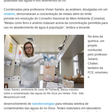
qualidade das águas e dos sedimentos do rio.
Coordenadas pela professora Vivian Santos, as análises, divulgadas em um
relatório
, demonstraram a concentração de metais além do limite
previsto em resolução do Conselho Nacional do Meio Ambiente (Conama).
“Metais como ferro e arsênio estavam acima da concentração permitida para
uso no abastecimento de água à população”, lembra a docente.
Na área da
química, um
projeto
conduzido
pelo professor
Juliano
Chaker,
também da
FCE, envolveu
o
Vivian Santos, professora do curso de Farmácia, liderou estudos
sobre a contaminação das águas do Rio Doce por metais. Foto: Júlio
Minasi/Secom UnB
desenvolvimento de
nanotecnologias
para retirada seletiva de
contaminantes das águas do rio Doce. Testes realizados em laboratório