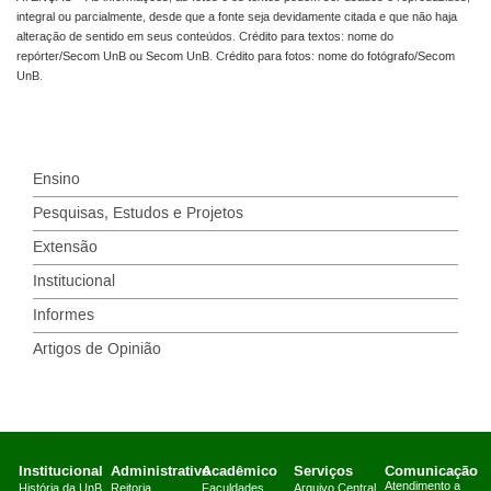
integral ou parcialmente, desde que a fonte seja devidamente citada e que não haja
alteração de sentido em seus conteúdos. Crédito para textos: nome do
repórter/Secom UnB ou Secom UnB. Crédito para fotos: nome do fotógrafo/Secom
UnB.
Ensino
Pesquisas, Estudos e Projetos
Extensão
Institucional
Informes
Artigos de Opinião
Institucional
Administrativo
Acadêmico
Serviços
Comunicação
Atendimento a
História da UnB
Reitoria
Faculdades
Arquivo Central