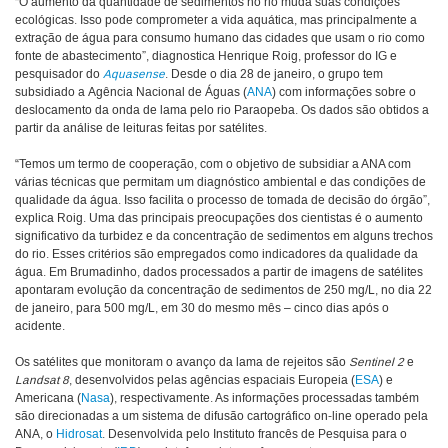
“O aumento da quantidade de sedimentos no rio muda suas condições
ecológicas. Isso pode comprometer a vida aquática, mas principalmente a
extração de água para consumo humano das cidades que usam o rio como
fonte de abastecimento”, diagnostica Henrique Roig, professor do IG e
pesquisador do
Aquasense
. Desde o dia 28 de janeiro, o grupo tem
subsidiado a Agência Nacional de Águas (
ANA
) com informações sobre o
deslocamento da onda de lama pelo rio Paraopeba. Os dados são obtidos a
partir da análise de leituras feitas por satélites.
“Temos um termo de cooperação, com o objetivo de subsidiar a ANA com
várias técnicas que permitam um diagnóstico ambiental e das condições de
qualidade da água. Isso facilita o processo de tomada de decisão do órgão”,
explica Roig. Uma das principais preocupações dos cientistas é o aumento
significativo da turbidez e da concentração de sedimentos em alguns trechos
do rio. Esses critérios são empregados como indicadores da qualidade da
água. Em Brumadinho, dados processados a partir de imagens de satélites
apontaram evolução da concentração de sedimentos de 250 mg/L, no dia 22
de janeiro, para 500 mg/L, em 30 do mesmo mês – cinco dias após o
acidente.
Os satélites que monitoram o avanço da lama de rejeitos são
Sentinel 2
e
Landsat 8
, desenvolvidos pelas agências espaciais Europeia (
ESA
) e
Americana (
Nasa
), respectivamente. As informações processadas também
são direcionadas a um sistema de difusão cartográfico on-line operado pela
ANA, o
Hidrosat
. Desenvolvida pelo Instituto francês de Pesquisa para o