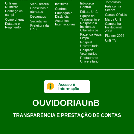
Jornalistas
UnB em
Biblioteca
Vice-Reitoria
Institutos
Fale com a
Números
Central
Conselhos e
Centros
Secom
Conheça os
câmaras
Editora UnB
Educação a
campi
Canais Oficiais
Equipe de
Decanatos
Distância
Como chegar
Tratamento e
Marca UnB
Assuntos
Secretarias
Resposta a
Estatuto e
Campanha
Internacionais
Prefeitura da
Incidentes
Regimento
Institucional
UnB
Cibernéticos
2025
Fazenda Água
Planner 2024
Limpa
UnB TV
Hospital
Universitário
Hospitais
Veterinários
Restaurante
Universitário
Acesso à
Informação
OUVIDORIA
UnB
TRANSPARÊNCIA E PRESTAÇÃO DE CONTAS