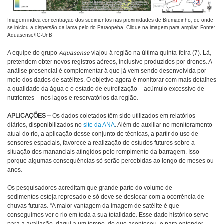
Imagem indica concentração dos sedimentos nas proximidades de Brumadinho, de onde
se iniciou a dispersão da lama pelo rio Paraopeba. Clique na imagem para ampliar. Fonte:
Aquasense/IG-UnB
A equipe do grupo
Aquasense
viajou à região na última quinta-feira (7). Lá,
pretendem obter novos registros aéreos, inclusive produzidos por drones. A
análise presencial é complementar à que já vem sendo desenvolvida por
meio dos dados de satélites. O objetivo agora é monitorar com mais detalhes
a qualidade da água e o estado de eutrofização – acúmulo excessivo de
nutrientes – nos lagos e reservatórios da região.
APLICAÇÕES –
Os dados coletados têm sido utilizados em relatórios
diários, disponibilizados no
site da ANA
. Além de auxiliar no monitoramento
atual do rio, a aplicação desse conjunto de técnicas, a partir do uso de
sensores espaciais, favorece a realização de estudos futuros sobre a
situação dos mananciais atingidos pelo rompimento da barragem. Isso
porque algumas consequências só serão percebidas ao longo de meses ou
anos.
Os pesquisadores acreditam que grande parte do volume de
sedimentos esteja represado e só deve se deslocar com a ocorrência de
chuvas futuras. “A maior vantagem da imagem de satélite é que
conseguimos ver o rio em toda a sua totalidade. Esse dado histórico serve