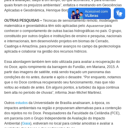
para a avaliação, daqui a um tempo, do que aconteceu, e para entender
quais foram os prejuízos ambientais”, enfatiza o mestrando em Geociências
Aplicadas e Geodinâmica, Henrique Borges.
OUTRAS PESQUISAS –
Técnicas de sensoriamento remoto, modelagem
matemática e geoestatística têm sido aplicadas pelo
Aquasense
para
conhecer o comportamento de outras bacias hidrográficas no país. O grupo,
constituído por outros órgãos e instituições de ensino e pesquisa, nacionais
e internacionais, tem desenvolvido projetos em biomas de Cerrado,
Caatinga e Amazônia, para promover avanços no campo da geotecnologia
aplicada e colaborar na gestão dos recursos hídricos.
Essa abordagem também tem sido utilizada para avaliar a recuperação do
rio Doce, após rompimento da barragem do Fundão, em Mariana, 2015. A
partir das imagens de satélite, está sendo traçado um panorama das
condições do rio antes, durante e após o desastre. “Por enquanto, notamos
que o rio Doce continua recuperando seu funcionamento, mas que não
voltou ao estado de antes. Em alguns pontos, a turbidez da água continua
bem alta no período de chuvas”, informa Jean-Michel Martinez.
Outros
estudos
da Universidade de Brasília analisaram, à época, os
impactos ambientais na região e propuseram alternativas para a contenção
dos rejeitos no rio Doce. Pesquisadores da Faculdade da Ceilândia (FCE),
em parceria com o Grupo Independente de Avaliação do Impacto
Ambiental (
Giaia
), estiveram no local para coletar amostras e avaliar a