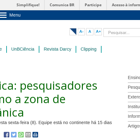
Simplifique!
Comunica BR
Participe
Acesso à infor
Menu
Sobre a UnB
Unidades acadêmicas
Pesquisar...
A-
A
A+
Estude na UnB
Graduação
Pós-Graduação
e
UnBCiência
Revista Darcy
Clipping
Administração
Servidor
Ensin
ica: pesquisadores
Pesqu
o a zona de
Exten
Instit
ânica
Infor
ta sexta-feira (8). Equipe está no continente há 15 dias
Artigo
7