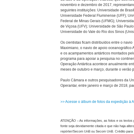
novembro e dezembro de 2017, representan
seguintes instituições: Universidade de Brasí
Universidade Federal Fluminense (UFF); Uni
Federal de Minas Gerais (UFMG); Universida
de Viçosa (UFV); Universidade de São Paulo
Universidade do Vale do Rio dos Sinos (Unis
Os cientistas ficam distribuídos entre o navio
Maximiano, o navio de apoio oceanográfico 
e os acampamentos antárticos montados pel
programa para apoiar a pesquisa no continen
Operação Antártica acontece anualmente ent
meses de outubro e março, durante o verão p
Paulo Câmara e outros pesquisadores da UnB 
Operantar, entre janeiro e março de 2018, pa
>> Acesse o álbum de fotos da expedição à An
ATENÇÃO – As informações, as fotos e os textos p
fonte seja devidamente citada e que não haja alte
repórter/Secom UnB ou Secom UnB. Crédito para 