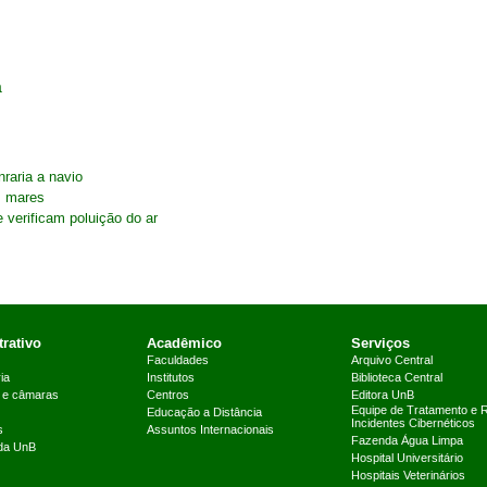
a
raria a navio
s mares
verificam poluição do ar
rativo
Acadêmico
Serviços
Faculdades
Arquivo Central
ia
Institutos
Biblioteca Central
 e câmaras
Centros
Editora UnB
Equipe de Tratamento e 
Educação a Distância
Incidentes Cibernéticos
s
Assuntos Internacionais
Fazenda Água Limpa
 da UnB
Hospital Universitário
Hospitais Veterinários