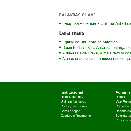
PALAVRAS-CHAVE
pesquisa
ciência
UnB na Antártic
Leia mais
Equipe da UnB está na Antártica
Docente da UnB na Antártica entrega hon
A travessia de Drake, o mais revolto do
Alunos desenvolvem nanossensores que 
Institucional
Administ
História da UnB
Reitoria
UnB em Números
Vice-Reitor
Conheça os campi
Conselhos
Como chegar
Decanatos
Estatuto e Regimento
Secretaria
Prefeitura