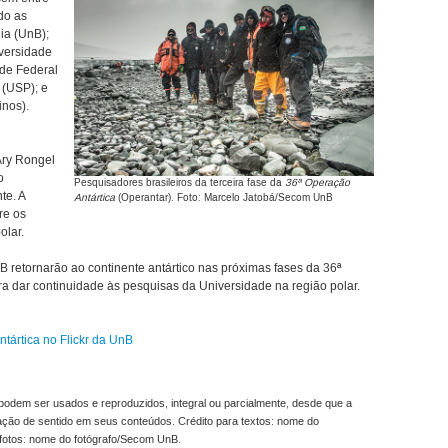
do as
lia (UnB);
versidade
de Federal
 (USP); e
inos).
Ary Rongel
o
Pesquisadores brasileiros da terceira fase da
36ª Operação
te. A
Antártica
(Operantar). Foto: Marcelo Jatobá/Secom UnB
re os
olar.
retornarão ao continente antártico nas próximas fases da 36ª
ra dar continuidade às pesquisas da Universidade na região polar.
tártica no Flickr da UnB
odem ser usados e reproduzidos, integral ou parcialmente, desde que a
ração de sentido em seus conteúdos. Crédito para textos: nome do
fotos: nome do fotógrafo/Secom UnB.