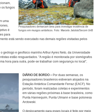
acionam,
e os fungos
cam uma
rones,
Pesquisadores demarcam área para investigar incidência de
jetivo é
fungos em musgos antárticos. Foto: Marcelo Jatobá/Secom UnB
tes para
imento está sendo executado nas demais regiões visitadas pelos
 o geólogo e geofísico marinho Arthur Ayres Neto, da Universidade
ntistas estão resguardados. "A região é monitorada por sismógrafos
uma hora para outra, pode-se trabalhar com segurança no local",
DIÁRIO DE BORDO
–
Por duas semanas, os
pesquisadores brasileiros estiveram alojados na
Estação Antártica Comandante Ferraz (EACF). No
período, foram realizadas coletas e experimentos
em várias regiões próximas à base brasileira, como
Punta Hannequim, Punta Ulmann e base polonesa
Arctowski.
O deslocamento para esses locais é feito por meio