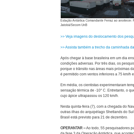
Estação Antártica Comandante Ferraz ao anoitecer. 
Jatobá/Secom UnB
>> Veja imagens do deslocamento dos pesqui
>> Assista também a trecho da caminhada da
Após chegar à base brasileira em um dia ens
condições adversas. Por três dias, os pesquis
porque o trânsito nas áreas mais próximas d
é permitido com ventos inferiores a 75 km/h e
Em média, os cientistas experimentaram temp
sensação térmica de -10° C. Entretanto, o qu
cujo ápice ultrapassou os 120 km/h.
Nesta quinta-feira (7), com a chegada do Na
outras ilhas do arquipélago Shetlands do Sul,
Brasil está previsto para 21 de dezembro.
OPERANTAR
–
Ao todo, 55 pesquisadores pa
da fase 3 da Operação Antártica, que aconte