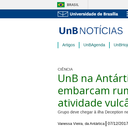
BRASIL
Artigos
UnBAgenda
UnBHoj
CIÊNCIA
UnB na Antárt
embarcam rum
atividade vulc
Grupo deve chegar à ilha Deception nes
07/12/201
Vanessa Vieira, da Antártica