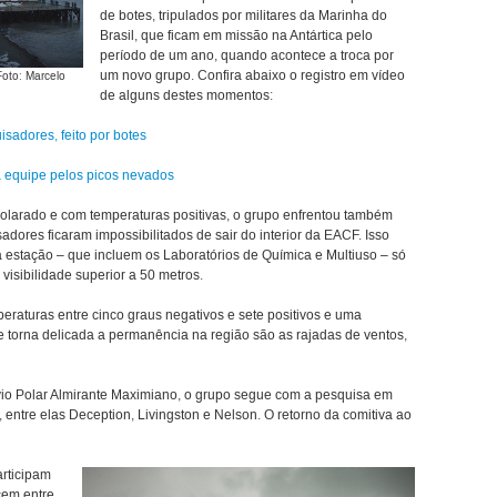
de botes, tripulados por militares da Marinha do
Brasil, que ficam em missão na Antártica pelo
período de um ano, quando acontece a troca por
um novo grupo. Confira abaixo o registro em vídeo
Foto: Marcelo
de alguns destes momentos:
sadores, feito por botes
 equipe pelos picos nevados
olarado e com temperaturas positivas, o grupo enfrentou também
adores ficaram impossibilitados de sair do interior da EACF. Isso
a estação – que incluem os Laboratórios de Química e Multiuso – só
 visibilidade superior a 50 metros.
eraturas entre cinco graus negativos e sete positivos e uma
e torna delicada a permanência na região são as rajadas de ventos,
vio Polar Almirante Maximiano, o grupo segue com a pesquisa em
 entre elas Deception, Livingston e Nelson. O retorno da comitiva ao
rticipam
cem entre