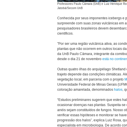
Professores Paulo Câmara (UnB) e Luiz Henrique Ros
Jatobá/Secom UnB
Conhecida por seus imponentes icebergs e p
surpreende com suas zonas vulcânicas em ati
pesquisadores brasileiros devem desembarcar 
científicos.
"Por ser uma região vulcânica ativa, as cond
plantas que não ocorrem em outros locais da A
da UnB Paulo Câmara, integrante da comiti
desde o dia 21 de novembro
está no contine
Outras quatro ilhas do arquipélago Shetland 
trajeto depende das condições climáticas. A
vegetação local, em parceria com o projeto
M
Universidade Federal de Minas Gerais (UFMG)
coloração amarelada, denominados
halos
, 
“Estudos preliminares sugerem que estes h
ocasionar doenças nas plantas. Suspeita-se 
anéis sejam constituídos de fungos. Nosso ob
verificar essas hipóteses e monitorar se have
progressão dos halos”, explica Luiz Rosa, qu
especialista em microbiologia. De acordo co