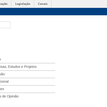
mação
Legislação
Canais
o
isas, Estudos e Projetos
são
ucional
mes
s de Opinião