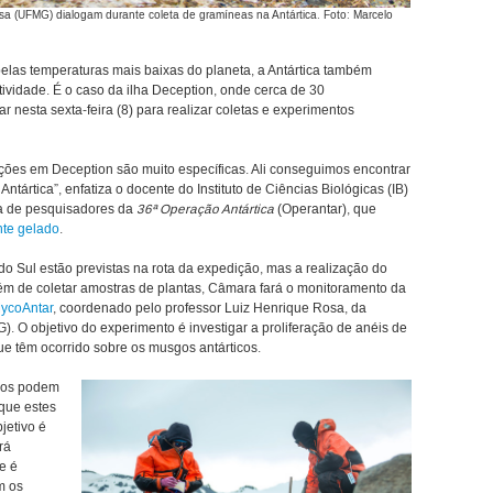
a (UFMG) dialogam durante coleta de gramíneas na Antártica. Foto: Marcelo
elas temperaturas mais baixas do planeta, a Antártica também
vidade. É o caso da ilha Deception, onde cerca de 30
nesta sexta-feira (8) para realizar coletas e experimentos
ições em Deception são muito específicas. Ali conseguimos encontrar
ntártica”, enfatiza o docente do Instituto de Ciências Biológicas (IB)
va de pesquisadores da
36ª Operação Antártica
(Operantar), que
nte gelado
.
do Sul estão previstas na rota da expedição, mas a realização do
lém de coletar amostras de plantas, Câmara fará o monitoramento da
ycoAntar
, coordenado pelo professor Luiz Henrique Rosa, da
. O objetivo do experimento é investigar a proliferação de anéis de
que têm ocorrido sobre os musgos antárticos.
alos podem
que estes
jetivo é
rá
e é
m os