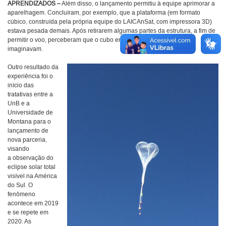
APRENDIZADOS –
Além disso, o lançamento permitiu à equipe aprimorar a
aparelhagem. Concluíram, por exemplo, que a plataforma (em formato
cúbico, construída pela própria equipe do LAICAnSat, com impressora 3D)
estava pesada demais. Após retirarem algumas partes da estrutura, a fim de
permitir o voo, perceberam que o cubo era mais resistente do que
imaginavam.
Outro resultado da
experiência foi o
início das
tratativas entre a
UnB e a
Universidade de
Montana para o
lançamento de
nova parceria,
visando
a observação do
eclipse solar total
visível na América
do Sul. O
fenômeno
acontece em 2019
e se repete em
2020. As