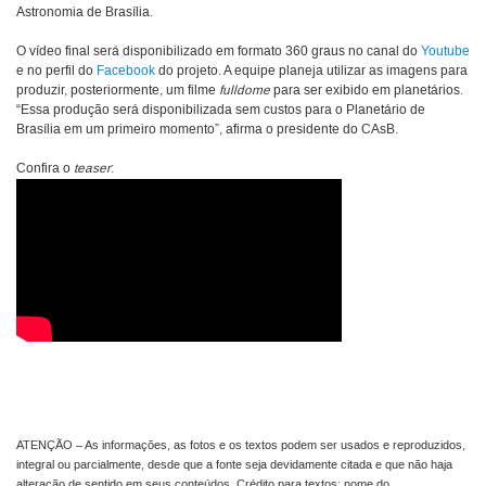
Astronomia de Brasília.
O vídeo final será disponibilizado em formato 360 graus no canal do
Youtube
e no perfil do
Facebook
do projeto. A equipe planeja utilizar as imagens para
produzir, posteriormente, um filme
fulldome
para ser exibido em planetários.
“Essa produção será disponibilizada sem custos para o Planetário de
Brasília em um primeiro momento”, afirma o presidente do CAsB.
Confira o
teaser
:
ATENÇÃO – As informações, as fotos e os textos podem ser usados e reproduzidos,
integral ou parcialmente, desde que a fonte seja devidamente citada e que não haja
alteração de sentido em seus conteúdos. Crédito para textos: nome do