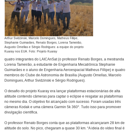
Arthur Svidzinski, Marcelo Domingues, Matheus Fillipe,
Stephanie Guimarães, Renato Borges, Lorena Tameirão,
Augusto Ornellas e Sérgio Rodrigues: a equipe do projeto
Kuaray nos EUA. Foto: Projeto Kuaray
quatro integrantes do LAICAnSat (o professor Renato Borges, a mestranda
Lorena Tameirão, a estudante de Engenharia Mecatrônica Stephanie
Guimarães e o aluno de Engenharia Aeroespacial Matheus Fillipe) e quatro
membros do Clube de Astronomia de Brasília (Augusto Ornellas, Marcelo
Domingues, Arthur Svidzinski e Sérgio Rodrigues).
O desafio do projeto Kuaray era lançar plataformas estacionárias de alta
altitude contendo câmeras para captar o eclipse e resgatar as plataformas
no mesmo dia. O objetivo foi alcançado com sucesso. Foram usadas três
câmeras Kodak e uma câmera Garmin 5k 360°. Tudo isso para promover
divulgação científica.
O professor Renato Borges conta que as plataformas alcançaram 28 km de
altitude do solo. No pico, chegaram a quase 30 km. “A ideia do vídeo final é