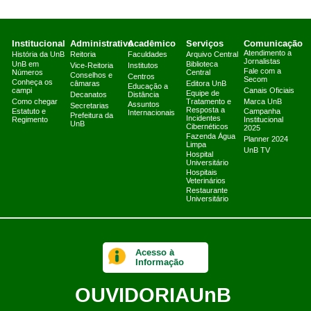
Institucional
Administrativo
Acadêmico
Serviços
Comunicação
Atendimento a
História da UnB
Reitoria
Faculdades
Arquivo Central
Jornalistas
UnB em
Biblioteca
Vice-Reitoria
Institutos
Fale com a
Números
Central
Conselhos e
Centros
Secom
Conheça os
câmaras
Editora UnB
Educação a
campi
Canais Oficiais
Equipe de
Decanatos
Distância
Como chegar
Tratamento e
Marca UnB
Assuntos
Secretarias
Resposta a
Estatuto e
Campanha
Internacionais
Prefeitura da
Incidentes
Regimento
Institucional
UnB
Cibernéticos
2025
Fazenda Água
Planner 2024
Limpa
UnB TV
Hospital
Universitário
Hospitais
Veterinários
Restaurante
Universitário
Acesso à
Informação
OUVIDORIA
UnB