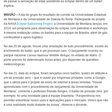
de passar a sensação de estar assistindo ao eclipse dentro de um balão”,
explica.
MISSÃO
–
A ida do grupo foi resultado de convite da Universidade Estadual
de Montana e da Universidade de Dakota do Norte. Participante do projeto
da NASA
Eclipse Ballooning Project
, a Universidade de Montana lançou, em
2014, um programa para observação do eclipse, com palestras e workshops.
A mesma instituição cedeu os balões para a equipe de Brasília, além de gás
combustível e apoio logístico.
No dia 20 de agosto, houve uma simulação de todo procedimento, exceto do
enchimento do balão, que é um processo caro. O lançamento ocorreu no
parque nacional
Camas National Wildlife Refuge
, no estado de Idaho. O
ponto preciso foi determinado horas antes, por depender de questões
meteorológicas.
No dia 21, data do eclipse, foram lançados cinco balões, quatro de altitude e
um de pressão zero – que é usado por empresas privadas, como a Google,
que o utiliza para o projeto de envio de internet a áreas remotas. “Houve
aprendizado com o procedimento de lançamento da Universidade de
Montana”, comenta o professor Renato Borges. O balão de pressão zero, por
exemplo, foi uma novidade para a equipe brasileira. “A experiência nos
permitiu vislumbrar novos usos e aplicações para o mercado. Vimos que não
é uma realidade muito distante da nossa”, observa o docente.