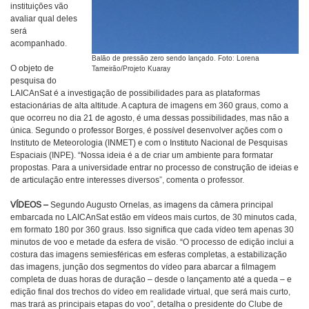
instituições vão
avaliar qual deles
será
acompanhado.
Balão de pressão zero sendo lançado. Foto: Lorena
O objeto de
Tameirão/Projeto Kuaray
pesquisa do
LAICAnSat é a investigação de possibilidades para as plataformas
estacionárias de alta altitude. A captura de imagens em 360 graus, como a
que ocorreu no dia 21 de agosto, é uma dessas possibilidades, mas não a
única. Segundo o professor Borges, é possível desenvolver ações com o
Instituto de Meteorologia (INMET) e com o Instituto Nacional de Pesquisas
Espaciais (INPE). “Nossa ideia é a de criar um ambiente para formatar
propostas. Para a universidade entrar no processo de construção de ideias e
de articulação entre interesses diversos”, comenta o professor.
VÍDEOS –
Segundo Augusto Ornelas, as imagens da câmera principal
embarcada no LAICAnSat estão em vídeos mais curtos, de 30 minutos cada,
em formato 180 por 360 graus. Isso significa que cada vídeo tem apenas 30
minutos de voo e metade da esfera de visão. “O processo de edição inclui a
costura das imagens semiesféricas em esferas completas, a estabilização
das imagens, junção dos segmentos do vídeo para abarcar a filmagem
completa de duas horas de duração – desde o lançamento até a queda – e
edição final dos trechos do vídeo em realidade virtual, que será mais curto,
mas trará as principais etapas do voo”, detalha o presidente do Clube de