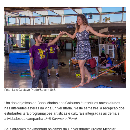
Foto: Luis Gustavo Prado/Secom UnB
Um dos objetivos do Boas-Vindas aos Calouros é inserir os novos alunos
nas diferentes esferas da vida universitária. Neste semestre, a recepção dos
estudantes terá programações artísticas e culturais integradas às demais
atividades da campanha
UnB Diversa e Plural
.
Seis atrações movimentam os campi da Universidade: Projeto Mesclar,