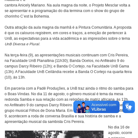
cantora Anicely Mariano. Na aula magna da noite, o Projeto Mesclar volta a
se apresentar e a programação do dia termina com o show do grupo de
chorinho C’est la Bohemia.
Outra atração da aula magna da manhã é a Pintura Comunitária. A proposta
é que os calouros registrem, em cores e traços, a emoção de pertencer à
UnB, as expectativas para a vida acadêmica e as impressões sobre o tema
UnB Diversa e Plural
.
Na terça-feira (9), as apresentações musicais continuam com Cris Pereira,
na Faculdade UnB Planaltina (11h30); Banda Ocelos, no Anfiteatro 9 do
campus Darcy Ribeiro (12h); e Banda O Cortejo, na Faculdade UnB Gama
(13h). A Faculdade UnB Ceilândia recebe a Banda O Cortejo na quarta-feira
(10), às 13h.
Em parceria com a Padê Produções, a UnB traz ainda o ritmo do samba para
o Boas-Vindas. No dia 11 de agosto, o gênero musical é tema da mesa
redonda Samba e sua relação com as religiões de matriz africana, às 12h,
no Anfiteatro 9 do campus Darcy Ribeiro. Neste dia, também se apresenta o
grupo musical Filhos de Dona Maria. Em 12 de agosto, às 12h, no Anfiteatro
9, acontecem a roda de conversa Brasília e sua história de samba e a
apresentação musical da sambista Cris Pereira.
No dia 16 de
agosto, ocorre