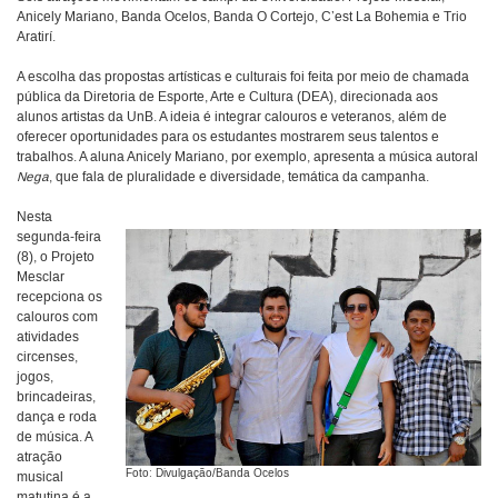
Anicely Mariano, Banda Ocelos, Banda O Cortejo, C’est La Bohemia e Trio
Aratirí.
A escolha das propostas artísticas e culturais foi feita por meio de chamada
pública da Diretoria de Esporte, Arte e Cultura (DEA), direcionada aos
alunos artistas da UnB. A ideia é integrar calouros e veteranos, além de
oferecer oportunidades para os estudantes mostrarem seus talentos e
trabalhos. A aluna Anicely Mariano, por exemplo, apresenta a música autoral
Nega
, que fala de pluralidade e diversidade, temática da campanha.
Nesta
segunda-feira
(8), o Projeto
Mesclar
recepciona os
calouros com
atividades
circenses,
jogos,
brincadeiras,
dança e roda
de música. A
atração
Foto: Divulgação/Banda Ocelos
musical
matutina é a