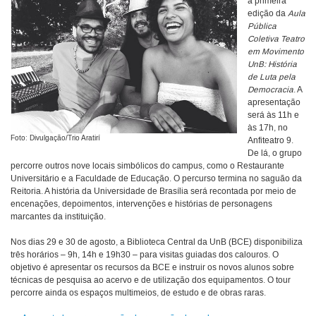
a primeira
edição da
Aula
Pública
Coletiva Teatro
em Movimento
UnB: História
de Luta pela
Democracia
. A
apresentação
será às 11h e
às 17h, no
Foto: Divulgação/Trio Aratirí
Anfiteatro 9.
De lá, o grupo
percorre outros nove locais simbólicos do campus, como o Restaurante
Universitário e a Faculdade de Educação. O percurso termina no saguão da
Reitoria. A história da Universidade de Brasília será recontada por meio de
encenações, depoimentos, intervenções e histórias de personagens
marcantes da instituição.
Nos dias 29 e 30 de agosto, a Biblioteca Central da UnB (BCE) disponibiliza
três horários – 9h, 14h e 19h30 – para visitas guiadas dos calouros. O
objetivo é apresentar os recursos da BCE e instruir os novos alunos sobre
técnicas de pesquisa ao acervo e de utilização dos equipamentos. O tour
percorre ainda os espaços multimeios, de estudo e de obras raras.