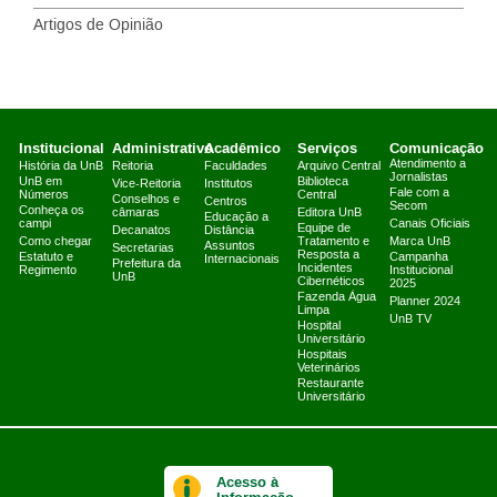
Artigos de Opinião
Institucional
Administrativo
Acadêmico
Serviços
Comunicação
Atendimento a
História da UnB
Reitoria
Faculdades
Arquivo Central
Jornalistas
UnB em
Biblioteca
Vice-Reitoria
Institutos
Fale com a
Números
Central
Conselhos e
Centros
Secom
Conheça os
câmaras
Editora UnB
Educação a
campi
Canais Oficiais
Equipe de
Decanatos
Distância
Como chegar
Tratamento e
Marca UnB
Assuntos
Secretarias
Resposta a
Estatuto e
Campanha
Internacionais
Prefeitura da
Incidentes
Regimento
Institucional
UnB
Cibernéticos
2025
Fazenda Água
Planner 2024
Limpa
UnB TV
Hospital
Universitário
Hospitais
Veterinários
Restaurante
Universitário
Acesso à