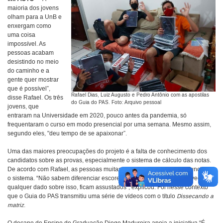
maioria dos jovens
olham para a UnB e
enxergam como
uma coisa
impossível. As
pessoas acabam
desistindo no meio
do caminho e a
gente quer mostrar
que é possível”,
Rafael Dias, Luiz Augusto e Pedro Antônio com as apostilas
disse Rafael. Os três
do Guia do PAS. Foto: Arquivo pessoal
jovens, que
entraram na Universidade em 2020, pouco antes da pandemia, só
frequentaram o curso em modo presencial por uma semana. Mesmo assim,
segundo eles, "deu tempo de se apaixonar”.
Uma das maiores preocupações do projeto é a falta de conhecimento dos
candidatos sobre as provas, especialmente o sistema de cálculo das notas.
De acordo com Rafael, as pessoas muitas vezes não sabem como funciona
o sistema. “Não sabem diferenciar escore de argumento, e, quando veem
qualquer dado sobre isso, ficam assustados”, explicou. Foi nesse contexto
que o Guia do PAS transmitiu uma série de vídeos com o título
Dissecando a
matriz
.