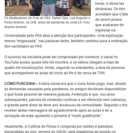
horas, é deixá-las
dinâmicas. Os três
acreditam que o fato
Os idealizadores do Guia do PAS, Rafael Dias, Luiz Augusto e
de serem jovens
Pedro Antônio, na UnB, antes da pandemia de covid-19. Foto:
que acabaram de
Arquivo pessoal
ingressar na
Universidade pelo PAS atrai a atenção dos participantes. Uma explicação
menos “engessada”, nas palavras deles, também contribui para a motivação
dos candidatos ao PAS.
O sucesso da iniciativa pode ser comprovado por números: o canal no
YouTube possui quase três mil inscritos, e os vídeos chegam a mais de
quatro mil visualizações. Ainda, segundo os estudantes, a taxa de pessoas
que acompanham as aulas do início ao fim é de cerca de 70%.
COMO FUNCIONA –
A ideia inicial era que o curso fosse pago, mas, devido
às demandas causadas pela pandemia, os amigos decidiram disponibilizar
o que fosse possível de maneira gratuita. A intenção é que, nos anos
subsequentes, parcela do conteúdo continue a ser oferecido sem cobrança,
e grande parte disso se deve aos
feedbacks
da comunidade. Segundo o trio,
receber tantas mensagens de agradecimento após as aulas e ter a
sensação de estar ajudando o próximo é “muito gratificante”.
Atualmente, a Colônia de Férias é composta por aulões e palestras
transmitidas ao vivo, sempre às 16h30, pela plataforma do projeto no