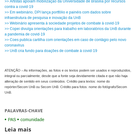
>> Artistas apoiam mobilização da Universidade de Brasília por recursos
contra a covid-19
>> Em webinário, DPI lança portfólio e painéis com dados sobre
infraestrutura de pesquisa e inovação da UnB
>> Webinário apresenta à sociedade projetos de combate à covid-19
>> Copei divulga orientações para trabalho em laboratórios da UnB durante
a pandemia de covid-19
>> Coes publica cartilha com orientações em caso de contágio pelo novo
coronavírus
>> UnB cria fundo para doações de combate à covid-19
ATENÇÃO – As informações, as fotos e os textos podem ser usados e reproduzidos,
integral ou parcialmente, desde que a fonte seja devidamente citada e que não haja
alteração de sentido em seus conteúdos. Crédito para textos: nome do
repórter/Secom UnB ou Secom UnB. Crédito para fotos: nome do fotógrafo/Secom
UnB.
PALAVRAS-CHAVE
PAS
comunidade
Leia mais