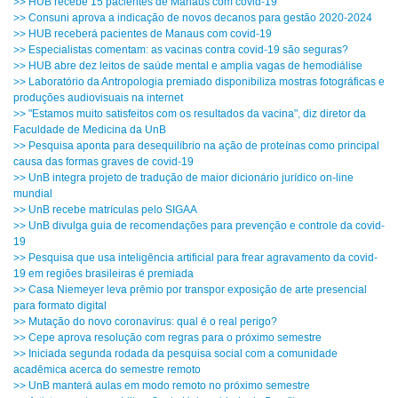
>> HUB recebe 15 pacientes de Manaus com covid-19
>> Consuni aprova a indicação de novos decanos para gestão 2020-2024
>> HUB receberá pacientes de Manaus com covid-19
>> Especialistas comentam: as vacinas contra covid-19 são seguras?
>> HUB abre dez leitos de saúde mental e amplia vagas de hemodiálise
>> Laboratório da Antropologia premiado disponibiliza mostras fotográficas e
produções audiovisuais na internet
>> "Estamos muito satisfeitos com os resultados da vacina", diz diretor da
Faculdade de Medicina da UnB
>> Pesquisa aponta para desequilíbrio na ação de proteínas como principal
causa das formas graves de covid-19
>> UnB integra projeto de tradução de maior dicionário jurídico on-line
mundial
>> UnB recebe matrículas pelo SIGAA
>> UnB divulga guia de recomendações para prevenção e controle da covid-
19
>> Pesquisa que usa inteligência artificial para frear agravamento da covid-
19 em regiões brasileiras é premiada
>> Casa Niemeyer leva prêmio por transpor exposição de arte presencial
para formato digital
>> Mutação do novo coronavírus: qual é o real perigo?
>> Cepe aprova resolução com regras para o próximo semestre
>> Iniciada segunda rodada da pesquisa social com a comunidade
acadêmica acerca do semestre remoto
>> UnB manterá aulas em modo remoto no próximo semestre