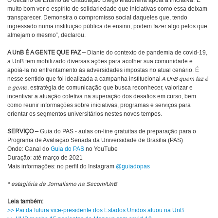
O decano de Ensino de Graduação Diego Madureira apoia a iniciativa.“É
muito bom ver o espírito de solidariedade que iniciativas como essa deixam
transparecer. Demonstra o compromisso social daqueles que, tendo
ingressado numa instituição pública de ensino, podem fazer algo pelos que
almejam o mesmo”, declarou.
A UnB É A GENTE QUE FAZ –
Diante do contexto de pandemia de covid-19,
a UnB tem mobilizado diversas ações para acolher sua comunidade e
apoiá-la no enfrentamento às adversidades impostas no atual cenário. É
nesse sentido que foi idealizada a campanha institucional
A UnB quem faz é
a gente
, estratégia de comunicação que busca reconhecer, valorizar e
incentivar a atuação coletiva na superação dos desafios em curso, bem
como reunir informações sobre iniciativas, programas e serviços para
orientar os segmentos universitários nestes novos tempos.
SERVIÇO –
Guia do PAS - aulas on-line gratuitas de preparação para o
Programa de Avaliação Seriada da Universidade de Brasília (PAS)
Onde: Canal do
Guia do PAS
no YouTube
Duração: até março de 2021
Mais informações: no perfil do Instagram
@guiadopas
* estagiária de Jornalismo na Secom/UnB
Leia também:
>> Pai da futura vice-presidente dos Estados Unidos atuou na UnB