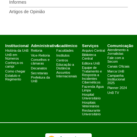
Informes
Artigos de Opinião
Institucional
Administrativo
Acadêmico
Serviços
Comunicação
Atendimento a
História da UnB
Reitoria
Faculdades
Arquivo Central
Jornalistas
UnB em
Biblioteca
Vice-Reitoria
Institutos
Fale com a
Números
Central
Conselhos e
Centros
Secom
Conheça os
câmaras
Editora UnB
Educação a
campi
Canais Oficiais
Equipe de
Decanatos
Distância
Como chegar
Tratamento e
Marca UnB
Assuntos
Secretarias
Resposta a
Estatuto e
Campanha
Internacionais
Prefeitura da
Incidentes
Regimento
Institucional
UnB
Cibernéticos
2025
Fazenda Água
Planner 2024
Limpa
UnB TV
Hospital
Universitário
Hospitais
Veterinários
Restaurante
Universitário