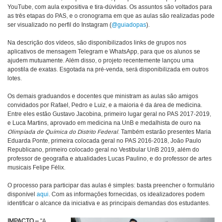
YouTube, com aula expositiva e tira-dúvidas. Os assuntos são voltados para
as três etapas do PAS, e o cronograma em que as aulas são realizadas pode
ser visualizado no perfil do Instagram (
@guiadopas
).
Na descrição dos vídeos, são disponibilizados links de grupos nos
aplicativos de mensagem Telegram e WhatsApp, para que os alunos se
ajudem mutuamente. Além disso, o projeto recentemente lançou uma
apostila de exatas. Esgotada na pré-venda, será disponibilizada em outros
lotes.
Os demais graduandos e docentes que ministram as aulas são amigos
convidados por Rafael, Pedro e Luiz, e a maioria é da área de medicina.
Entre eles estão Gustavo Jacobina, primeiro lugar geral no PAS 2017-2019,
e Luca Martins, aprovado em medicina na UnB e medalhista de ouro na
Olimpíada de Química do Distrito Federal
. Também estarão presentes Maria
Eduarda Ponte, primeira colocada geral no PAS 2016-2018, João Paulo
Republicano, primeiro colocado geral no Vestibular UnB 2019, além do
professor de geografia e atualidades Lucas Paulino, e do professor de artes
musicais Felipe Félix.
O processo para participar das aulas é simples: basta preencher o formulário
disponível
aqui
. Com as informações fornecidas, os idealizadores podem
identificar o alcance da iniciativa e as principais demandas dos estudantes.
IMPACTO –
"A