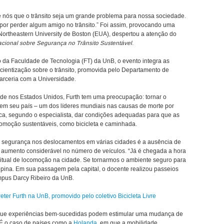
 nós que o trânsito seja um grande problema para nossa sociedade.
por perder algum amigo no trânsito.” Foi assim, provocando uma
a Northeastern University de Boston (EUA), despertou a atenção do
acional sobre Segurança no Trânsito Sustentável
.
io da Faculdade de Tecnologia (FT) da UnB, o evento integra as
cientização sobre o trânsito, promovida pelo Departamento de
arceria com a Universidade.
ade nos Estados Unidos, Furth tem uma preocupação: tornar o
 em seu país – um dos líderes mundiais nas causas de morte por
ifica, segundo o especialista, dar condições adequadas para que as
comoção sustentáveis, como bicicleta e caminhada.
 de segurança nos deslocamentos em várias cidades é a ausência de
o aumento considerável no número de veículos. “Já é chegada a hora
tual de locomoção na cidade. Se tornarmos o ambiente seguro para
opina. Em sua passagem pela capital, o docente realizou passeios
ampus Darcy Ribeiro da UnB.
eter Furth na UnB, promovido pelo coletivo Bicicleta Livre
 que experiências bem-sucedidas podem estimular uma mudança de
. É o caso de países como a
Holanda
, em que a mobilidade