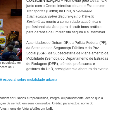
CONSCIENTIZAÇÃO –
Promovido pelo Detran-DF,
junto com o Centro Interdisciplinar de Estudos em
Transportes (Ceftru) da UnB, o
Seminário
Internacional sobre Segurança no Trânsito
Sustentável
reuniu a comunidade acadêmica e
profissionais da área para discutir boas práticas
para garantia de um trânsito seguro e sustentável.
Autoridades do Detran-DF, da Polícia Federal (PF),
da Secretaria de Segurança Pública e da Paz
Social (SSP), da Subsecretaria de Planejamento da
Mobilidade (Semob), do Departamento de Estradas
 a população em
de Rodagem (DER), além de professores e
/Secom UnB
gestores da UnB, prestigiaram a abertura do evento.
siê especial sobre mobilidade urbana
odem ser usados e reproduzidos, integral ou parcialmente, desde que a
ração de sentido em seus conteúdos. Crédito para textos: nome do
fotos: nome do fotógrafo/Secom UnB.