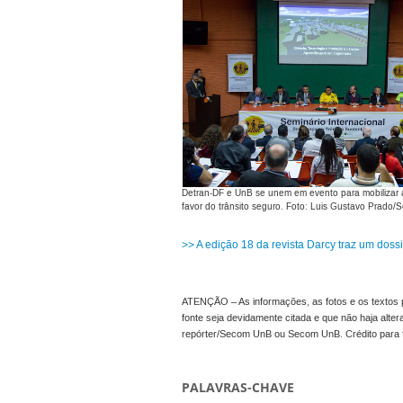
Detran-DF e UnB se unem em evento para mobilizar
favor do trânsito seguro. Foto: Luis Gustavo Prado
>> A edição 18 da revista Darcy traz um dos
ATENÇÃO – As informações, as fotos e os textos p
fonte seja devidamente citada e que não haja alte
repórter/Secom UnB ou Secom UnB. Crédito para 
PALAVRAS-CHAVE