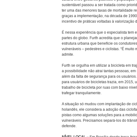
sustentável passou a ser tratada como priori
ter uma das menores taxas de mortalidade re
graças a implementação, na década de 1990,
incentivo de práticas voltadas à valorização 
É nessa experiência que o especialista tem 
partes do globo. Furth acredita que o plane
estrutura urbana que beneficie os condutore
vulneráveis – pedestres e ciclistas. “É muito
admite.
Furth se orgulha em utilizar a bicicleta em tr
a possibilidade não atrai tantas pessoas, em 
além da falta de segurança para os usuários.
para usuários de bicicletas trazia, em 201
trabalho de bicicleta por ruas com baixo níve
trafegar tranquilamente.
A situação só mudou com implantação de ci
holandês, ele considera a adoção das ciclof
pistas como algumas soluções para a mobili
vulneráveis. Precisamos separá-los do trânsito
defende.