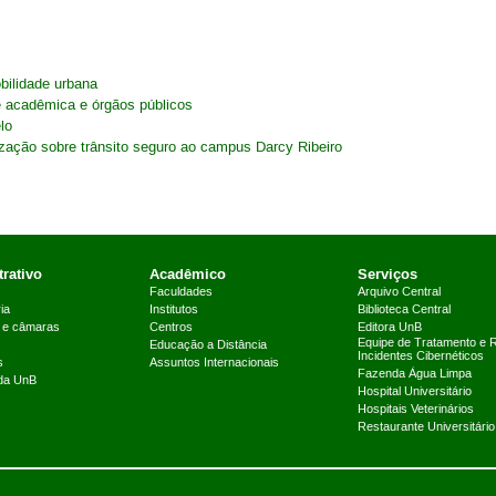
bilidade urbana
 acadêmica e órgãos públicos
lo
zação sobre trânsito seguro ao campus Darcy Ribeiro
rativo
Acadêmico
Serviços
Faculdades
Arquivo Central
ia
Institutos
Biblioteca Central
 e câmaras
Centros
Editora UnB
Equipe de Tratamento e 
Educação a Distância
Incidentes Cibernéticos
s
Assuntos Internacionais
Fazenda Água Limpa
 da UnB
Hospital Universitário
Hospitais Veterinários
Restaurante Universitário