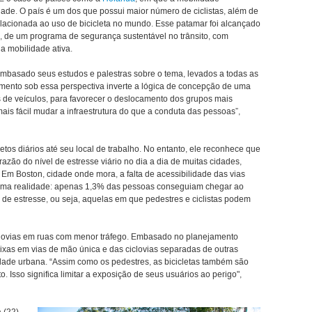
dade. O país é um dos que possui maior número de ciclistas, além de
lacionada ao uso de bicicleta no mundo. Esse patamar foi alcançado
 de um programa de segurança sustentável no trânsito, com
da mobilidade ativa.
embasado seus estudos e palestras sobre o tema, levados a todas as
jamento sob essa perspectiva inverte a lógica de concepção de uma
s de veículos, para favorecer o deslocamento dos grupos mais
 mais fácil mudar a infraestrutura do que a conduta das pessoas”,
ajetos diários até seu local de trabalho. No entanto, ele reconhece que
razão do nível de estresse viário no dia a dia de muitas cidades,
 Em Boston, cidade onde mora, a falta de acessibilidade das vias
5, uma realidade: apenas 1,3% das pessoas conseguiam chegar ao
l de estresse, ou seja, aquelas em que pedestres e ciclistas podem
clovias em ruas com menor tráfego. Embasado no planejamento
aixas em vias de mão única e das ciclovias separadas de outras
dade urbana. “Assim como os pedestres, as bicicletas também são
. Isso significa limitar a exposição de seus usuários ao perigo",