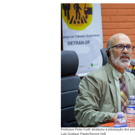
Professor Peter Furth destacou a priorização dos ped
Luis Gustavo Prado/Secom UnB