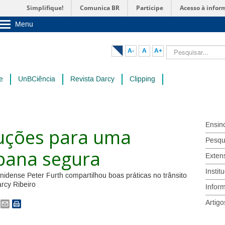
Simplifique!
Comunica BR
Participe
Acesso à infor
Menu
Sobre a UnB
Unidades acadêmicas
Pesquisar...
A-
A
A+
Estude na UnB
Graduação
Pós-Graduação
e
UnBCiência
Revista Darcy
Clipping
Administração
Servidor
Ensin
luções para uma
Pesqu
bana segura
Exten
Instit
nidense Peter Furth compartilhou boas práticas no trânsito
rcy Ribeiro
Infor
Artigo