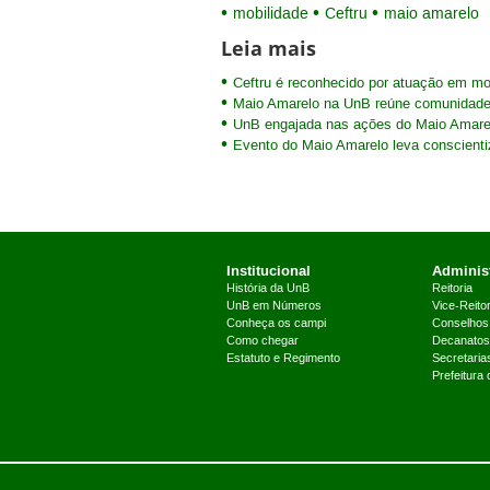
mobilidade
Ceftru
maio amarelo
Leia mais
Ceftru é reconhecido por atuação em mo
Maio Amarelo na UnB reúne comunidade
UnB engajada nas ações do Maio Amare
Evento do Maio Amarelo leva conscienti
Institucional
Administ
História da UnB
Reitoria
UnB em Números
Vice-Reitor
Conheça os campi
Conselhos
Como chegar
Decanatos
Estatuto e Regimento
Secretaria
Prefeitura