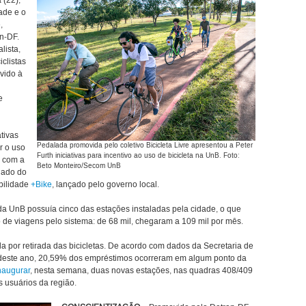
 (22),
ade e o
,
n-DF.
lista,
iclistas
vido à
e
tivas
Pedalada promovida pelo coletivo Bicicleta Livre apresentou a Peter
r o uso
Furth iniciativas para incentivo ao uso de bicicleta na UnB. Foto:
o com a
Beto Monteiro/Secom UnB
hado do
obilidade
+Bike
, lançado pelo governo local.
a UnB possuía cinco das estações instaladas pela cidade, o que
de viagens pelo sistema: de 68 mil, chegaram a 109 mil por mês.
or retirada das bicicletas. De acordo com dados da Secretaria de
l deste ano, 20,59% dos empréstimos ocorreram em algum ponto da
naugurar
, nesta semana, duas novas estações, nas quadras 408/409
s usuários da região.