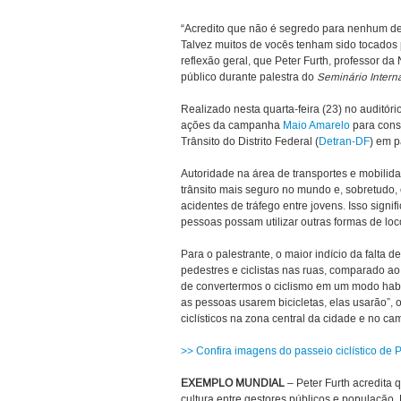
“Acredito que não é segredo para nenhum de
Talvez muitos de vocês tenham sido tocados 
reflexão geral, que Peter Furth, professor d
público durante palestra do
Seminário Intern
Realizado nesta quarta-feira (23) no auditór
ações da campanha
Maio Amarelo
para cons
Trânsito do Distrito Federal (
Detran-DF
) em p
Autoridade na área de transportes e mobilid
trânsito mais seguro no mundo e, sobretudo,
acidentes de tráfego entre jovens. Isso sign
pessoas possam utilizar outras formas de lo
Para o palestrante, o maior indício da falta
pedestres e ciclistas nas ruas, comparado a
de convertermos o ciclismo em um modo habi
as pessoas usarem bicicletas, elas usarão”, 
ciclísticos na zona central da cidade e no c
>> Confira imagens do passeio ciclístico de P
EXEMPLO MUNDIAL
– Peter Furth acredita
cultura entre gestores públicos e população