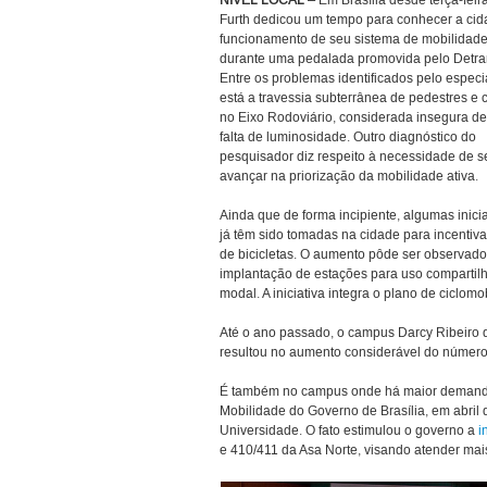
NÍVEL LOCAL –
Em Brasília desde terça-feira
Furth dedicou um tempo para conhecer a cid
funcionamento de seu sistema de mobilidade
durante uma pedalada promovida pelo Detra
Entre os problemas identificados pelo especia
está a travessia subterrânea de pedestres e c
no Eixo Rodoviário, considerada insegura de
falta de luminosidade. Outro diagnóstico do
pesquisador diz respeito à necessidade de s
avançar na priorização da mobilidade ativa.
Ainda que de forma incipiente, algumas inicia
já têm sido tomadas na cidade para incentiva
de bicicletas. O aumento pôde ser observad
implantação de estações para uso compartil
modal. A iniciativa integra o plano de ciclom
Até o ano passado, o campus Darcy Ribeiro d
resultou no aumento considerável do número 
É também no campus onde há maior demanda p
Mobilidade do Governo de Brasília, em abri
Universidade. O fato estimulou o governo a
i
e 410/411 da Asa Norte, visando atender mai