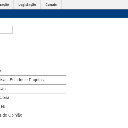
mação
Legislação
Canais
o
isas, Estudos e Projetos
são
ucional
mes
s de Opinião