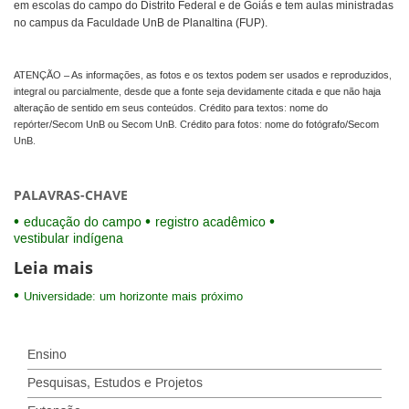
em escolas do campo do Distrito Federal e de Goiás e tem aulas ministradas
no campus da Faculdade UnB de Planaltina (FUP).
ATENÇÃO – As informações, as fotos e os textos podem ser usados e reproduzidos,
integral ou parcialmente, desde que a fonte seja devidamente citada e que não haja
alteração de sentido em seus conteúdos. Crédito para textos: nome do
repórter/Secom UnB ou Secom UnB. Crédito para fotos: nome do fotógrafo/Secom
UnB.
PALAVRAS-CHAVE
educação do campo
registro acadêmico
vestibular indígena
Leia mais
Universidade: um horizonte mais próximo
Ensino
Pesquisas, Estudos e Projetos