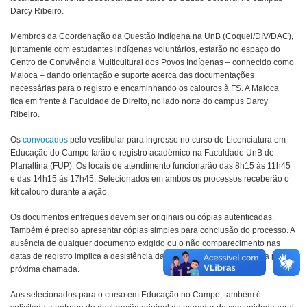
Darcy Ribeiro
.
Membros da Coordenação da Questão Indígena na UnB (Coquei/DIV/DAC),
juntamente com estudantes indígenas voluntários, estarão no espaço do
Centro de Convivência Multicultural dos Povos Indígenas – conhecido como
Maloca – dando orientação e suporte acerca das documentações
necessárias para o registro e encaminhando os calouros à FS. A Maloca
fica em frente à Faculdade de Direito, no lado norte do campus Darcy
Ribeiro.
Os
convocados
pelo vestibular para ingresso no curso de Licenciatura em
Educação do Campo farão o registro acadêmico na Faculdade UnB de
Planaltina (FUP). Os locais de atendimento funcionarão das 8h15 às 11h45
e das 14h15 às 17h45. Selecionados em ambos os processos receberão o
kit calouro durante a ação.
Os documentos entregues devem ser originais ou cópias autenticadas.
Também é preciso apresentar cópias simples para conclusão do processo. A
ausência de qualquer documento exigido ou o não comparecimento nas
datas de registro implica a desistência da vaga, que será remanejada para a
próxima chamada.
Aos selecionados para o curso em Educação no Campo, também é