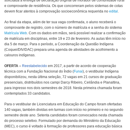
solicitada a entrega de declaração original de morador de comunidade rural
e comprovante de residência. Os que concorreram pelos sistemas de cotas
devem ficar atentos à comprovação socioeconômica requerida no
edital
.
Ao final da etapa, além de ter sua vaga confirmada, o aluno receberá o
comprovante de registro,
com o número de matrícula e a senha do sistema
Matrícula Web
. Com os dados em mãos, será possível realizar a confirmação
de matrícula em disciplinas,
entre 19 e 23 de fevereiro. As aulas têm início no
dia 5 de março. Para o período, a Coordenação da Questão Indígena
(Coquei/DIV/DAC) prepara uma agenda de atividades de acolhimento a
calouros indígenas.
OFERTA –
Reestabelecido
em 2017, a partir de acordo de cooperação
técnica com a Fundação Nacional do Índio (
Funai
), o vestibular Indígena
disponibilizou, nesta última seleção, 72 vagas em 21 cursos de graduação
presenciais, distribuídos nos campi Darcy Ribeiro, Ceilândia e Planaltina,
para ingresso nos dois semestres de 2018. Nesta primeira chamada foram
contemplados 33 candidatos.
Para o vestibular de Licenciatura em Educação do Campo foram ofertadas
140 vagas, também dividas em turmas com início no primeiro e no segundo
semestre deste ano. Setenta candidatos foram convocados nesta chamada
do processo seletivo. Formulado por demanda do Ministério da Educação
(MEC), o curso é voltado à formação de professores para educação básica