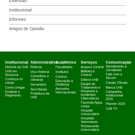
Extensão
Institucional
Informes
Artigos de Opinião
Institucional
Administrativo
Acadêmico
Serviços
Comunicação
Atendimento a
História da UnB
Reitoria
Faculdades
Arquivo Central
Jornalistas
UnB em
Biblioteca
Vice-Reitoria
Institutos
Fale com a
Números
Central
Conselhos e
Centros
Secom
Conheça os
câmaras
Editora UnB
Educação a
campi
Canais Oficiais
Equipe de
Decanatos
Distância
Como chegar
Tratamento e
Marca UnB
Assuntos
Secretarias
Resposta a
Estatuto e
Campanha
Internacionais
Prefeitura da
Incidentes
Regimento
Institucional
UnB
Cibernéticos
2025
Fazenda Água
Planner 2024
Limpa
UnB TV
Hospital
Universitário
Hospitais
Veterinários
Restaurante
Universitário