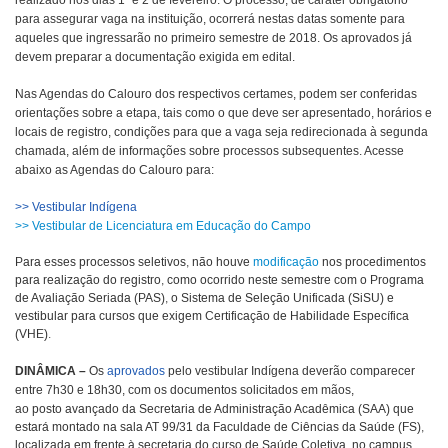
realizado nos dias 1º e 2 de fevereiro. O processo, de caráter obrigatório
para assegurar vaga na instituição, ocorrerá nestas datas somente para
aqueles que ingressarão no primeiro semestre de 2018. Os aprovados já
devem preparar a documentação exigida em edital.
Nas Agendas do Calouro dos respectivos certames, podem ser conferidas
orientações sobre a etapa, tais como o que deve ser apresentado, horários e
locais de registro, condições para que a vaga seja redirecionada à segunda
chamada, além de informações sobre processos subsequentes. Acesse
abaixo as Agendas do Calouro para:
>> Vestibular Indígena
>> Vestibular de Licenciatura em Educação do Campo
Para esses processos seletivos, não houve
modificação
nos procedimentos
para realização do registro, como ocorrido neste semestre com o Programa
de Avaliação Seriada (PAS), o Sistema de Seleção Unificada (SiSU) e
vestibular para cursos que exigem Certificação de Habilidade Específica
(VHE).
DINÂMICA
–
Os
aprovados
pelo vestibular Indígena deverão comparecer
entre 7h30 e 18h30, com os documentos solicitados em mãos,
ao
posto avançado da Secretaria de Administração Acadêmica (SAA) que
estará montado na sala AT 99/31 da Faculdade de Ciências da Saúde (FS),
localizada em frente à secretaria do curso de Saúde Coletiva, no campus