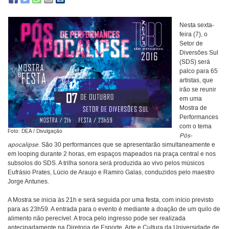
Nesta sexta-
feira (7), o
Setor de
Diversões Sul
(SDS) será
palco para 65
artistas, que
irão se reunir
em uma
Mostra de
Performances
com o tema
Foto: DEA / Divulgação
Pós-
apocalipse
. São 30 performances que se apresentarão simultaneamente e
em looping durante 2 horas, em espaços mapeados na praça central e nos
subsolos do SDS. A trilha sonora será produzida ao vivo pelos músicos
Eufrásio Prates, Lúcio de Araujo e Ramiro Galas, conduzidos pelo maestro
Jorge Antunes.
A Mostra se inicia às 21h e será seguida por uma festa, com início previsto
para as 23h59. A entrada para o evento é mediante a doação de um quilo de
alimento não perecível. A troca pelo ingresso pode ser realizada
antecipadamente na Diretoria de Esporte, Arte e Cultura da Universidade de