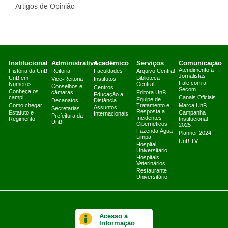
Artigos de Opinião
Institucional
Administrativo
Acadêmico
Serviços
Comunicação
Atendimento a
História da UnB
Reitoria
Faculdades
Arquivo Central
Jornalistas
UnB em
Biblioteca
Vice-Reitoria
Institutos
Fale com a
Números
Central
Conselhos e
Centros
Secom
Conheça os
câmaras
Editora UnB
Educação a
campi
Canais Oficiais
Equipe de
Decanatos
Distância
Como chegar
Tratamento e
Marca UnB
Assuntos
Secretarias
Resposta a
Estatuto e
Campanha
Internacionais
Prefeitura da
Incidentes
Regimento
Institucional
UnB
Cibernéticos
2025
Fazenda Água
Planner 2024
Limpa
UnB TV
Hospital
Universitário
Hospitais
Veterinários
Restaurante
Universitário
Acesso à
Informação