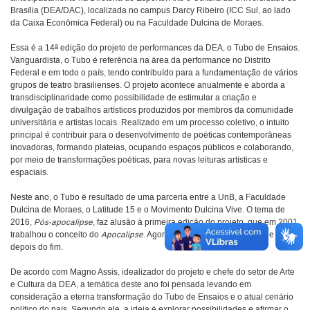
Brasília (DEA/DAC), localizada no campus Darcy Ribeiro (ICC Sul, ao lado
da Caixa Econômica Federal) ou na Faculdade Dulcina de Moraes.
a
Essa é a 14
edição do projeto de performances da DEA, o Tubo de Ensaios.
Vanguardista, o Tubo é referência na área da performance no Distrito
Federal e em todo o país, tendo contribuído para a fundamentação de vários
grupos de teatro brasilienses. O projeto acontece anualmente e aborda a
transdisciplinaridade como possibilidade de estimular a criação e
divulgação de trabalhos artísticos produzidos por membros da comunidade
universitária e artistas locais. Realizado em um processo coletivo, o intuito
principal é contribuir para o desenvolvimento de poéticas contemporâneas
inovadoras, formando plateias, ocupando espaços públicos e colaborando,
por meio de transformações poéticas, para novas leituras artísticas e
espaciais.
Neste ano, o Tubo é resultado de uma parceria entre a UnB, a Faculdade
Dulcina de Moraes, o Latitude 15 e o Movimento Dulcina Vive. O tema de
2016,
Pós-apocalipse
, faz alusão à primeira edição do projeto, que em 2001
trabalhou o conceito do
Apocalipse
. Agora, o objetivo é explorar o que vem
depois do fim.
De acordo com Magno Assis, idealizador do projeto e chefe do setor de Arte
e Cultura da DEA, a temática deste ano foi pensada levando em
consideração a eterna transformação do Tubo de Ensaios e o atual cenário
político do país. Segundo ele, a ideia é explorar possibilidades e afirmar o